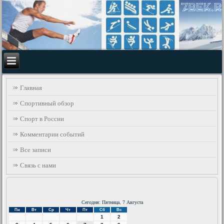
Главная
Спортивный обзор
Спорт в России
Комментарии событий
Все записи
Связь с нами
Сегодня: Пятница, 7 Августа
Пн
Вт
Ср
Чт
Пт
Сб
Вс
1
2