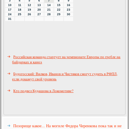
3
4
5
6
7
8
9
10
11
12
13
14
15
16
17
18
19
20
21
22
23
24
25
26
27
28
29
30
31
Российская команда стартует на чемпионате Европы по гребле на
байдарках и каноэ
Будогосский: Вилков, Иванов и Чистяков смогут судить в РФПЛ,
если докажут свой уровень
Кто подвел Кудашова в Локомотиве?
Позорище какое... На могиле Федора Черенкова пока так и не