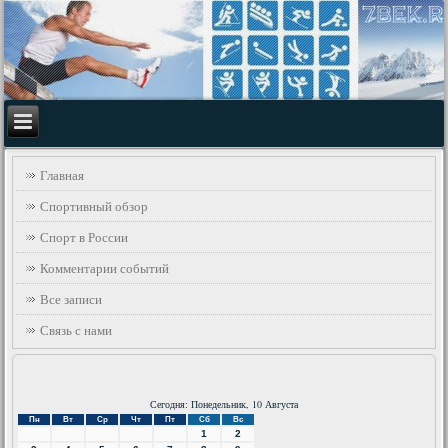
Главная
Спортивный обзор
Спорт в России
Комментарии событий
Все записи
Связь с нами
Сегодня: Понедельник, 10 Августа
Пн
Вт
Ср
Чт
Пт
Сб
Вс
1
2