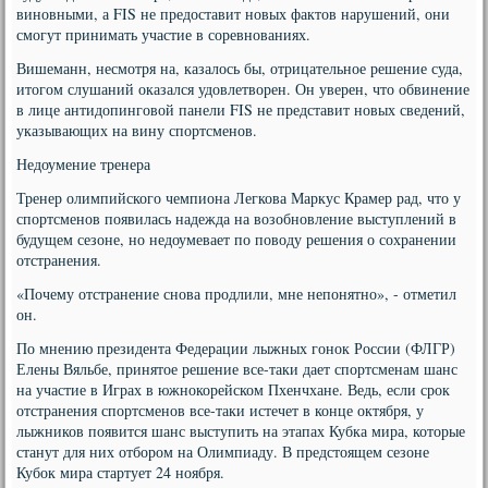
виновными, а FIS не предоставит новых фактов нарушений, они
смогут принимать участие в соревнованиях.
Вишеманн, несмотря на, казалось бы, отрицательное решение суда,
итогом слушаний оказался удовлетворен. Он уверен, что обвинение
в лице антидопинговой панели FIS не представит новых сведений,
указывающих на вину спортсменов.
Недоумение тренера
Тренер олимпийского чемпиона Легкова Маркус Крамер рад, что у
спортсменов появилась надежда на возобновление выступлений в
будущем сезоне, но недоумевает по поводу решения о сохранении
отстранения.
«Почему отстранение снова продлили, мне непонятно», - отметил
он.
По мнению президента Федерации лыжных гонок России (ФЛГР)
Елены Вяльбе, принятое решение все-таки дает спортсменам шанс
на участие в Играх в южнокорейском Пхенчхане. Ведь, если срок
отстранения спортсменов все-таки истечет в конце октября, у
лыжников появится шанс выступить на этапах Кубка мира, которые
станут для них отбором на Олимпиаду. В предстоящем сезоне
Кубок мира стартует 24 ноября.