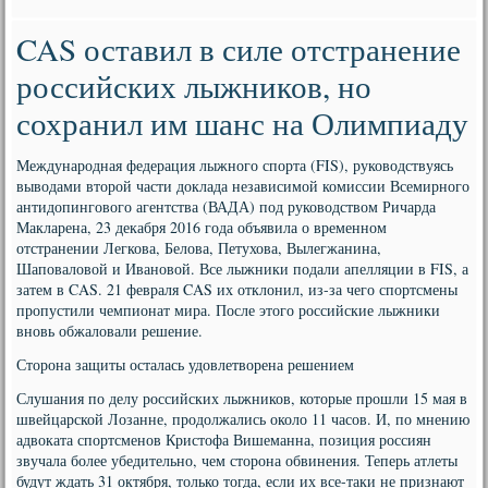
CAS оставил в силе отстранение
российских лыжников, но
сохранил им шанс на Олимпиаду
Международная федерация лыжного спорта (FIS), руководствуясь
выводами второй части доклада независимой комиссии Всемирного
антидопингового агентства (ВАДА) под руководством Ричарда
Макларена, 23 декабря 2016 года объявила о временном
отстранении Легкова, Белова, Петухова, Вылегжанина,
Шаповаловой и Ивановой. Все лыжники подали апелляции в FIS, а
затем в CAS. 21 февраля CAS их отклонил, из-за чего спортсмены
пропустили чемпионат мира. После этого российские лыжники
вновь обжаловали решение.
Сторона защиты осталась удовлетворена решением
Слушания по делу российских лыжников, которые прошли 15 мая в
швейцарской Лозанне, продолжались около 11 часов. И, по мнению
адвоката спортсменов Кристофа Вишеманна, позиция россиян
звучала более убедительно, чем сторона обвинения. Теперь атлеты
будут ждать 31 октября, только тогда, если их все-таки не признают