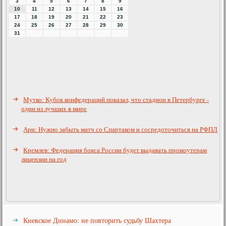
3
4
5
6
7
8
9
10
11
12
13
14
15
16
17
18
19
20
21
22
23
24
25
26
27
28
29
30
31
Мутко: Кубок конфедераций показал, что стадион в Петербурге -
один из лучших в мире
Ари: Нужно забыть матч со Спартаком и сосредоточиться на РФПЛ
Кремлев: Федерация бокса России будет выдавать промоутерам
лицензии на год
Киевское Динамо: не повторить судьбу Шахтера