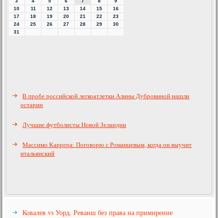
3
4
5
6
7
8
9
10
11
12
13
14
15
16
17
18
19
20
21
22
23
24
25
26
27
28
29
30
31
В пробе российской легкоатлетки Алины Дубровиной нашли
остарин
Лучшие футболисты Новой Зеландии
Массимо Каррера: Поговорю с Романцевым, когда он выучит
итальянский
Ковалев vs Уорд. Реванш без права на примирение