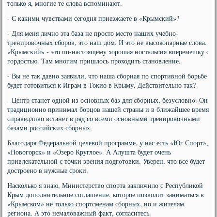
только я, многие те слова вспоминают.
- С какими чувствами сегодня приезжаете в «Крымский»?
- Для меня лично эта база не просто место наших учебно-
тренировочных сборов, это наш дом. И это не высокопарные слова.
«Крымский» - это по-настоящему хорошая ностальгия вперемешку с
гордостью. Там многим пришлось проходить становление.
- Вы не так давно заявили, что наша сборная по спортивной борьбе
будет готовиться к Играм в Токио в Крыму. Действительно так?
- Центр станет одной из основных баз для сборных, безусловно. Он
традиционно принимал борцов нашей страны и в ближайшее время
справедливо встанет в ряд со всеми основными тренировочными
базами российских сборных.
Благодаря Федеральной целевой программе, у нас есть «Юг Спорт»,
«Новогорск» и «Озеро Круглое». А Алушта будет очень
привлекательной с точки зрения подготовки. Уверен, что все будет
достроено в нужные сроки.
Насколько я знаю, Министерство спорта заключило с Республикой
Крым дополнительное соглашение, которое позволит заниматься в
«Крымском» не только спортсменам сборных, но и жителям
региона. А это немаловажный факт, согласитесь.