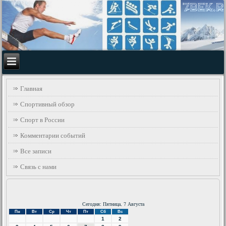
Главная
Спортивный обзор
Спорт в России
Комментарии событий
Все записи
Связь с нами
Сегодня: Пятница, 7 Августа
Пн
Вт
Ср
Чт
Пт
Сб
Вс
1
2