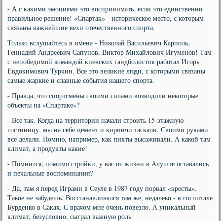
- А с какими эмоциями это воспринимать, если это единственно
правильное решение! «Спартак» - историческое место, с которым
связаны важнейшие вехи отечественного спорта.
Только вслушайтесь в имена - Николай Васильевич Карполь,
Геннадий Андреевич Сапунов, Виктор Михайлович Игуменов! Там
с непобедимой командой киевских гандболисток работал Игорь
Евдокимович Турчин. Все это великие люди, с которыми связаны
самые жаркие и славные события нашего спорта.
- Правда, что спортсмены своими силами возводили некоторые
объекты на «Спартаке»?
- Все так. Когда на территории начали строить 15-этажную
гостиницу, мы на себе цемент и кирпичи таскали. Своими руками
все делали. Помню, например, как пихты высаживали. А какой там
климат, а продукты какие!
- Помнится, помимо стройки, у вас от жизни в Алуште оставались
и печальные воспоминания?
- Да, там я перед Играми в Сеуле в 1987 году порвал «кресты».
Такое не забудешь. Восстанавливался там же, недалеко - в госпитале
Бурденко в Саках. С врачом мне очень повезло. А уникальный
климат, безусловно, сыграл важную роль.