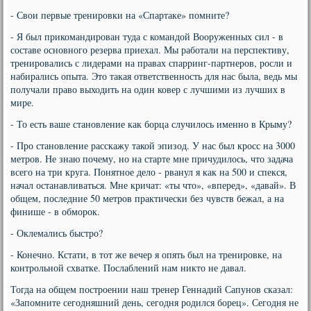
- Свои первые тренировки на «Спартаке» помните?
- Я был прикомандирован туда с командой Вооруженных сил - в
составе основного резерва приехал. Мы работали на перспективу,
тренировались с лидерами на правах спарринг-партнеров, росли и
набирались опыта. Это такая ответственность для нас была, ведь мы
получали право выходить на один ковер с лучшими из лучших в
мире.
- То есть ваше становление как борца случилось именно в Крыму?
- Про становление расскажу такой эпизод. У нас был кросс на 3000
метров. Не знаю почему, но на старте мне причудилось, что задача
всего на три круга. Понятное дело - рванул я как на 500 и спекся,
начал останавливаться. Мне кричат: «ты что», «вперед», «давай». В
общем, последние 50 метров практически без чувств бежал, а на
финише - в обморок.
- Оклемались быстро?
- Конечно. Кстати, в тот же вечер я опять был на тренировке, на
контрольной схватке. Послаблений нам никто не давал.
Тогда на общем построении наш тренер Геннадий Сапунов сказал:
«Запомните сегодняшний день, сегодня родился борец». Сегодня не