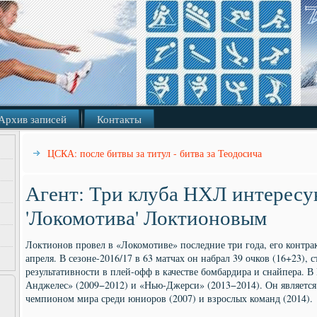
Архив записей
Контакты
ЦСКА: после битвы за титул - битва за Теодосича
Агент: Три клуба НХЛ интерес
'Локомотива' Локтионовым
Локтионов провел в «Локомотиве» последние три года, его контрак
апреля. В сезоне-2016/17 в 63 матчах он набрал 39 очков (16+23), 
результативности в плей-офф в качестве бомбардира и снайпера. В
Анджелес» (2009−2012) и «Нью-Джерси» (2013−2014). Он является 
чемпионом мира среди юниоров (2007) и взрослых команд (2014).