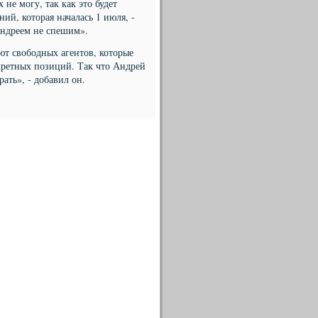
не могу, так как это будет
ий, которая началась 1 июля, -
Андреем не спешим».
т свободных агентов, которые
нкретных позиций. Так что Андрей
рать», - добавил он.