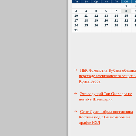
Пн
Вт
Ср
Чт
Пт
Сб
1
3
4
5
6
7
8
10
11
12
13
14
15
17
18
19
20
21
22
24
25
26
27
28
29
31
ПБК Локомотив-Кубань объявил
переходе американского защитн
Криса Бэбба
Экс-ведущий Top Gear едва не
погиб в Швейцарии
Сент-Луис выбрал россиянина
Костина под 31-м номером на
драфте НХЛ