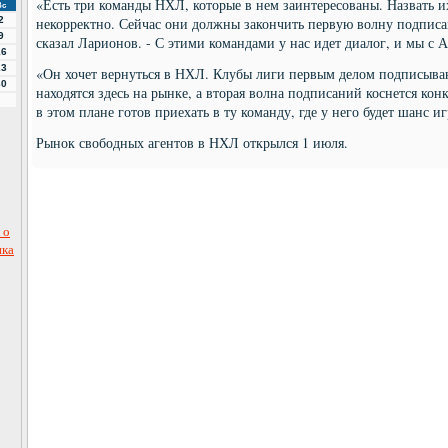
«Есть три команды НХЛ, которые в нем заинтересованы. Назвать их 
Вс
2
некорректно. Сейчас они должны закончить первую волну подписан
9
сказал Ларионов. - С этими командами у нас идет диалог, и мы с 
16
23
«Он хочет вернуться в НХЛ. Клубы лиги первым делом подписываю
30
находятся здесь на рынке, а вторая волна подписаний коснется ко
в этом плане готов приехать в ту команду, где у него будет шанс иг
Рынок свободных агентов в НХЛ открылся 1 июля.
 о
ика