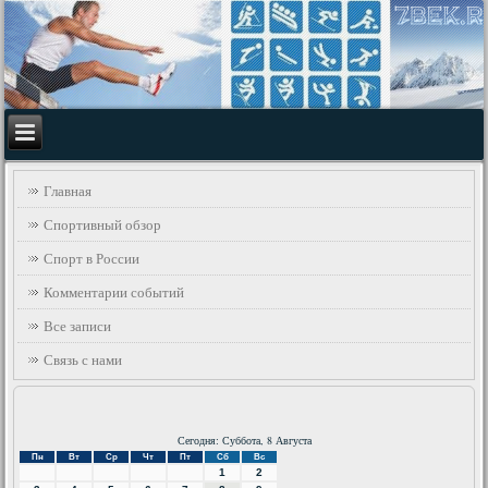
Главная
Спортивный обзор
Спорт в России
Комментарии событий
Все записи
Связь с нами
Сегодня: Суббота, 8 Августа
Пн
Вт
Ср
Чт
Пт
Сб
Вс
1
2