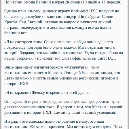
По итогам сезона Евгений набрал 28 очков (10 шайб + 18 передач).
Однако приз самому ценному игроку плей-офф НХЛ получил не
он, а его одноклубник - капитан и лидер «Питтсбурга» Сидни
Кросби. Сам Евгений, отвечая на вопрос о важности личной
награды, подчеркнул, что достижения команды всегда имеют
больший вес.
«Я не расстроен этим. Сейчас главное - победа команды, а это
потрясающе. Сегодня было очень тяжело. Мы потратили много
эмоций. Здорово, что мы забили в концовке. Удача сегодня была на
нашей стороне», - приводит его слова официальный сайт НХЛ.
Вице-президент магнитогорского «Металлурга», чьим
воспитанником является Малкин, Геннадий Величкин заявил, что
Евгения можно считать самым успешным российским игроком в
истории НХЛ.
«Я поздравляю Женьку искренне, от всей души.
Он - лучший игрок в мире однозначно для нас, для россиян, да и
для североамериканцев тоже. Я уверен в том, что Малкин - лучший
россиянин в истории НХЛ. Самый лучший и самый успешный.
И я рад, что немножко имею отношение к нему, это наш
воспитанник. Женя, ты - красавец! Мы всегда ждем его дома. Пока