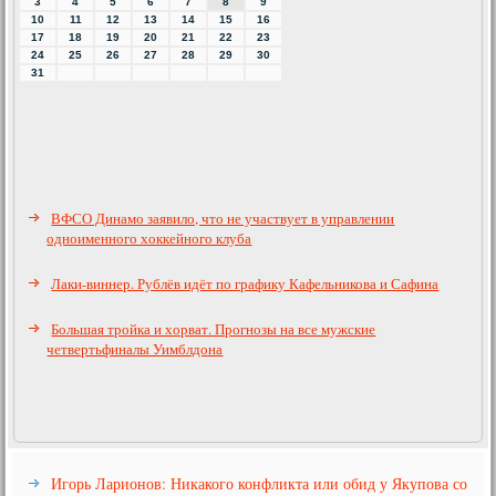
3
4
5
6
7
8
9
10
11
12
13
14
15
16
17
18
19
20
21
22
23
24
25
26
27
28
29
30
31
ВФСО Динамо заявило, что не участвует в управлении
одноименного хоккейного клуба
Лаки-виннер. Рублёв идёт по графику Кафельникова и Сафина
Большая тройка и хорват. Прогнозы на все мужские
четвертьфиналы Уимблдона
Игорь Ларионов: Никакого конфликта или обид у Якупова со