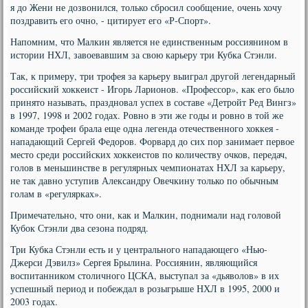
я до Жени не дозвонился, только сбросил сообщение, очень хочу
поздравить его очно, - цитирует его «Р-Спорт».
Напомним, что Малкин является не единственным россиянином в
истории НХЛ, завоевавшим за свою карьеру три Кубка Стэнли.
Так, к примеру, три трофея за карьеру выиграл другой легендарный
российский хоккеист - Игорь Ларионов. «Профессор», как его было
принято называть, праздновал успех в составе «Детройт Ред Вингз»
в 1997, 1998 и 2002 годах. Ровно в эти же годы и ровно в той же
команде трофеи брала еще одна легенда отечественного хоккея -
нападающий Сергей Федоров. Форвард до сих пор занимает первое
место среди российских хоккеистов по количеству очков, передач,
голов в меньшинстве в регулярных чемпионатах НХЛ за карьеру,
не так давно уступив Александру Овечкину только по обычным
голам в «регулярках».
Примечательно, что они, как и Малкин, поднимали над головой
Кубок Стэнли два сезона подряд.
Три Кубка Стэнли есть и у центрального нападающего «Нью-
Джерси Дэвилз» Сергея Брылина. Россиянин, являющийся
воспитанником столичного ЦСКА, выступал за «дьяволов» в их
успешный период и побеждал в розыгрыше НХЛ в 1995, 2000 и
2003 годах.