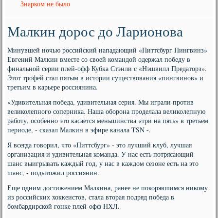
Знарком не было
Малкин дорос до Ларионова
Минувшей ночью российский нападающий «Питтсбург Пингвинз»
Евгений Малкин вместе со своей командой одержал победу в
финальной серии плей-офф Кубка Стэнли с «Нэшвилл Предаторз».
Этот трофей стал пятым в истории существования «пингвинов» и
третьим в карьере россиянина.
«Удивительная победа, удивительная серия. Мы играли против
великолепного соперника. Наша оборона проделала великолепную
работу, особенно это касается меньшинства «три на пять» в третьем
периоде, - сказал Малкин в эфире канала TSN -.
Я всегда говорил, что «Питтсбург» - это лучший клуб, лучшая
организация и удивительная команда. У нас есть потрясающий
шанс выигрывать каждый год, у нас в каждом сезоне есть на это
шанс, - подытожил россиянин.
Еще одним достижением Малкина, ранее не покорявшимся никому
из российских хоккеистов, стала вторая подряд победа в
бомбардирской гонке плей-офф НХЛ.