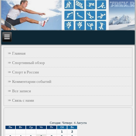
Главная
Спортивный обзор
Спорт в России
Комментарии событий
Все записи
Связь с нами
Сегодня: Четверг, 6 Августа
Пн
Вт
Ср
Чт
Пт
Сб
Вс
1
2