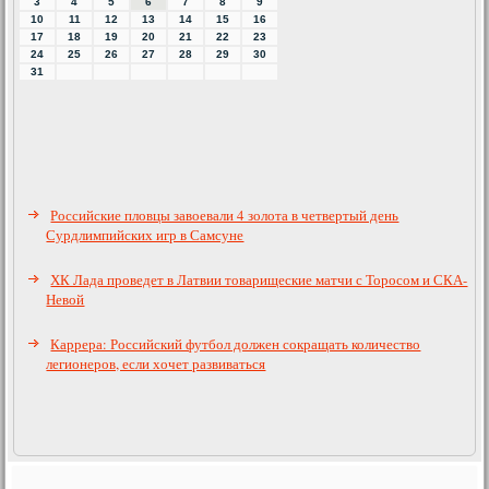
3
4
5
6
7
8
9
10
11
12
13
14
15
16
17
18
19
20
21
22
23
24
25
26
27
28
29
30
31
Российские пловцы завоевали 4 золота в четвертый день
Сурдлимпийских игр в Самсуне
ХК Лада проведет в Латвии товарищеские матчи с Торосом и СКА-
Невой
Каррера: Российский футбол должен сокращать количество
легионеров, если хочет развиваться