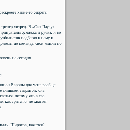
аскроете какие-то секреты
от тренер хитрец. В «Сан-Паулу»
 припрятаны бумажка и ручка, и во
футболистов подбегал к нему и
 доносит до команды свои мысли по
ровень на сегодня
?
емпион Европы для меня вообще
е слишком закрытой, она
еваться, потому что в его
е, как зрителю, не хватает
у.
енал». Широков, кажется?