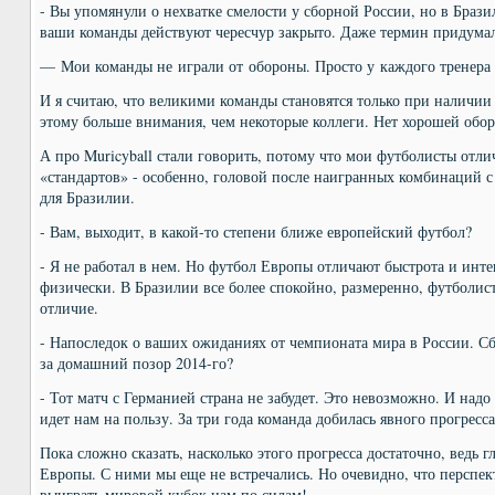
- Вы упомянули о нехватке смелости у сборной России, но в Бразил
ваши команды действуют чересчур закрыто. Даже термин придумал
— Мои команды не играли от обороны. Просто у каждого тренера 
И я считаю, что великими команды становятся только при наличии
этому больше внимания, чем некоторые коллеги. Нет хорошей обор
А про Muricyball стали говорить, потому что мои футболисты отли
«стандартов» - особенно, головой после наигранных комбинаций с 
для Бразилии.
- Вам, выходит, в какой-то степени ближе европейский футбол?
- Я не работал в нем. Но футбол Европы отличают быстрота и инт
физически. В Бразилии все более спокойно, размеренно, футболис
отличие.
- Напоследок о ваших ожиданиях от чемпионата мира в России. С
за домашний позор 2014-го?
- Тот матч с Германией страна не забудет. Это невозможно. И надо
идет нам на пользу. За три года команда добилась явного прогресса
Пока сложно сказать, насколько этого прогресса достаточно, ведь 
Европы. С ними мы еще не встречались. Но очевидно, что перспе
выиграть мировой кубок нам по силам!