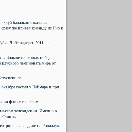
- клуб банально отказался
ю сразу же привел команду из Рио к
убке Либертадорес-2011 - в
я»… Больше серьезных побед
е клубного чемпионата мира от
безуспешное.
 октябре гостил у Неймара и при
ожив фото с тренером.
зильском телевидении. Именно в
а «Фишт».
ентрировались даже на Роналду».