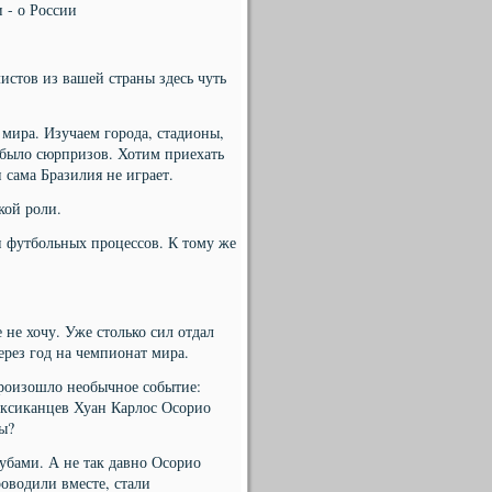
 - о России
истов из вашей страны здесь чуть
 мира. Изучаем города, стадионы,
е было сюрпризов. Хотим приехать
 сама Бразилия не играет.
кой роли.
и футбольных процессов. К тому же
 не хочу. Уже столько сил отдал
ерез год на чемпионат мира.
произошло необычное событие:
ексиканцев Хуан Карлос Осорио
ы?
убами. А не так давно Осорио
оводили вместе, стали