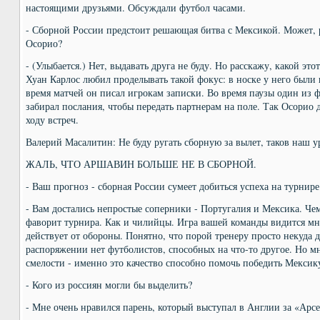
настоящими друзьями. Обсуждали футбол часами.
- Сборной России предстоит решающая битва с Мексикой. Может, р
Осорио?
- (Улыбается.) Нет, выдавать друга не буду. Но расскажу, какой эт
Хуан Карлос любил проделывать такой фокус: в носке у него были
время матчей он писал игрокам записки. Во время паузы один из 
забирал послания, чтобы передать партнерам на поле. Так Осорио
ходу встреч.
Валерий Масалитин: Не буду ругать сборную за вылет, таков наш у
ЖАЛЬ, ЧТО АРШАВИН БОЛЬШЕ НЕ В СБОРНОЙ.
- Ваш прогноз - сборная России сумеет добиться успеха на турнире
- Вам достались непростые соперники - Португалия и Мексика. Ч
фаворит турнира. Как и чилийцы. Игра вашей команды видится мн
действует от обороны. Понятно, что порой тренеру просто некуда д
распоряжении нет футболистов, способных на что-то другое. Но мн
смелости - именно это качество способно помочь победить Мексик
- Кого из россиян могли бы выделить?
- Мне очень нравился парень, который выступал в Англии за «Арс