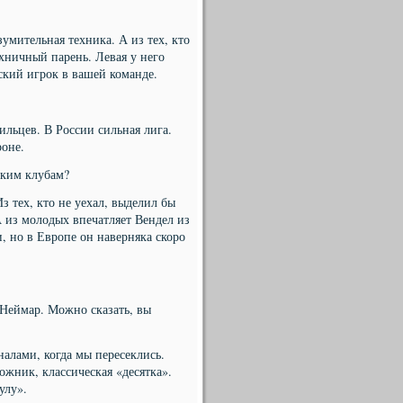
зумительная техника. А из тех, кто
хничный парень. Левая у него
ский игрок в вашей команде.
ильцев. В России сильная лига.
роне.
ским клубам?
з тех, кто не уехал, выделил бы
А из молодых впечатляет Вендел из
, но в Европе он наверняка скоро
 Неймар. Можно сказать, вы
алами, когда мы пересеклись.
ожник, классическая «десятка».
улу».