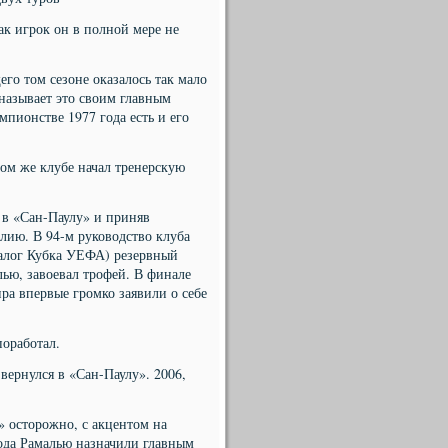
ак игрок он в полной мере не
го том сезоне оказалось так мало
 называет это своим главным
мпионстве 1977 года есть и его
том же клубе начал тренерскую
 в «Сан-Паулу» и приняв
лию. В 94-м руководство клуба
алог Кубка УЕФА) резервный
ью, завоевал трофей. В финале
ра впервые громко заявили о себе
поработал.
вернулся в «Сан-Паулу». 2006,
!
» осторожно, с акцентом на
года Рамалью назначили главным