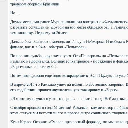
тренером сборной Бразилии!
Но….
Двумя месяцами ранее Муриси подписал контракт с «Флуминенсе» 
разрывать соглашение. Другой на его месте обиделся бы, а Рамаль
чемпионству. Первому за 26 лет.
Дальше был «Сантос» с молодыми Гансу и Неймаром. И победа в К
финале, как и в 94-м, обыгран «Пеньяроль».
По иронии судьбы, круг замкнулся. От «Пеньяроля» до «Пеньярол
Рамалью не добивался. Болевая точка тренера - поражение в финал
«Барселоны» со счетом 0:4.
Потом последовало еще одно возвращение в «Сан-Паулу», но уже 
В апреле 2015-го Рамалью ушел на покой по состоянию здоровья. В
его содействии прошел двухнедельную стажировку в «Барсе».
«Я многому научился у этого парня!» - написал тогда Неймар, выл
С ноября прошлого года 61-летний Рамалью - комментатор на бра
этом статусе мы встретили его в пресс-центре сочинского стадион
Хуан Карлос Осорио: «Смолов прекрасный форвард, но мы не конц