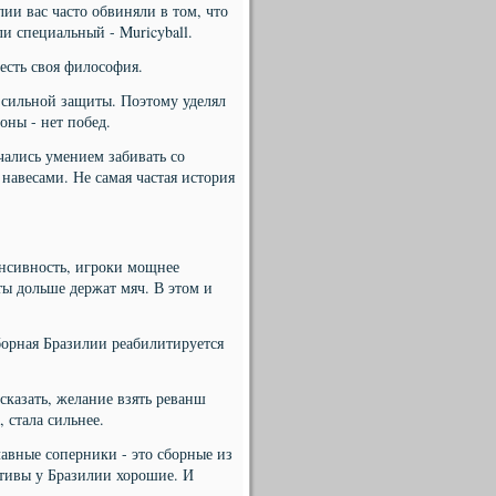
ии вас часто обвиняли в том, что
и специальный - Muricyball.
есть своя философия.
 сильной защиты. Поэтому уделял
оны - нет побед.
чались умением забивать со
навесами. Не самая частая история
енсивность, игроки мощнее
ты дольше держат мяч. В этом и
борная Бразилии реабилитируется
 сказать, желание взять реванш
, стала сильнее.
главные соперники - это сборные из
ктивы у Бразилии хорошие. И