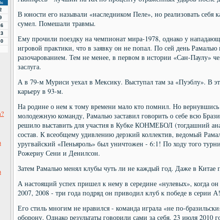
Вс
2
В юности его называли «наследником Пеле», но реализовать себя к
9
сумел. Помешали травмы.
16
23
Ему прочили поездку на чемпионат мира-1978, однако у нападающе
30
игровой практики, что в заявку он не попал. По сей день Рамалью
разочарованием. Тем не менее, в первом в истории «Сан-Паулу» че
заслуга.
А в 79-м Муриси уехал в Мексику. Выступал там за «Пуэблу». В э
карьеру в 93-м.
На родине о нем к тому времени мало кто помнил. Но вернувшись
а?
молодежную команду, Рамалью заставил говорить о себе всю Брази
решило выставить для участия в Кубке КОНМЕБОЛ (тогдашний ан
состав. К всеобщему удивлению дерзкий коллектив, ведомый Рамал
в
уругвайский «Пеньяроль» был уничтожен - 6:1! По ходу того турни
Рожериу Сени и Денилсон.
Затем Рамалью менял клубы чуть ли не каждый год. Даже в Китае 
в
А настоящий успех пришел к нему в середине «нулевых», когда он 
2007, 2008 - три года подряд он приводил клуб к победе в серии А
Его стиль многим не нравился - команда играла «не по-бразильски
оборону. Однако результаты говорили сами за себя. 23 июля 2010 