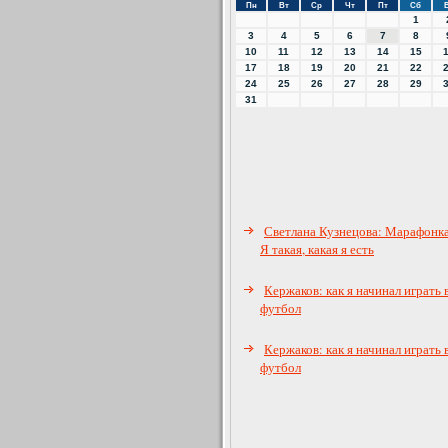
Пн
Вт
Ср
Чт
Пт
Сб
1
3
4
5
6
7
8
10
11
12
13
14
15
17
18
19
20
21
22
24
25
26
27
28
29
31
Светлана Кузнецова: Марафонк
Я такая, какая я есть
Кержаков: как я начинал играть 
футбол
Кержаков: как я начинал играть 
футбол