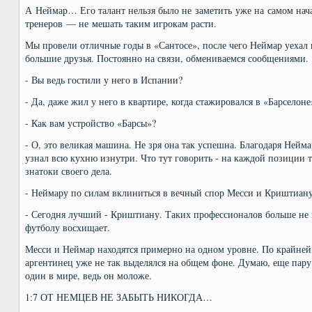
А Неймар… Его талант нельзя было не заметить уже на самом нача
тренеров — не мешать таким игрокам расти.
Мы провели отличные годы в «Сантосе», после чего Неймар уехал 
большие друзья. Постоянно на связи, обмениваемся сообщениями.
- Вы ведь гостили у него в Испании?
- Да, даже жил у него в квартире, когда стажировался в «Барселон
- Как вам устройство «Барсы»?
- О, это великая машина. Не зря она так успешна. Благодаря Нейма
узнал всю кухню изнутри. Что тут говорить - на каждой позиции 
знатоки своего дела.
- Неймару по силам вклиниться в вечный спор Месси и Криштиан
- Сегодня лучший - Криштиану. Таких профессионалов больше не 
футболу восхищает.
Месси и Неймар находятся примерно на одном уровне. По крайней
аргентинец уже не так выделялся на общем фоне. Думаю, еще пару
один в мире, ведь он моложе.
1:7 ОТ НЕМЦЕВ НЕ ЗАБЫТЬ НИКОГДА…