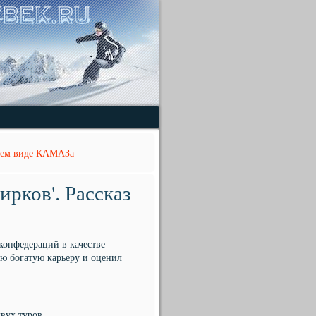
шнем виде КАМАЗа
рков'. Рассказ
конфедераций в качестве
 богатую карьеру и оценил
вух туров