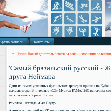
Архив записей
Контакты
Чагин: Новый двигатель повлёк за собой изменения во вне
'Самый бразильский русский - Жи
друга Неймара
Один из самых успешных бразильских тренеров приехал на Кубок 
комментатора. В интервью «СЭ» Муриси РАМАЛЬЮ вспомнил свою
перспективы сборной России.
Рамалью - легенда «Сан-Паулу».
Акинфеев - лучший на КК по проценту отражённых ударов после д