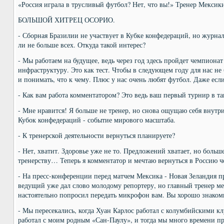
«Россия играла в трусливый футбол? Нет, что вы!» Тренер Мексики
БОЛЬШОЙ ХИТРЕЦ ОСОРИО.
- Сборная Бразилии не участвует в Кубке конфедераций, но журнал
ли не больше всех. Откуда такой интерес?
- Мы работаем на будущее, ведь через год здесь пройдет чемпионат
инфраструктуру. Это как тест. Чтобы в следующем году для нас н
и понимать, что к чему. Плюс у нас очень любят футбол. Даже если
- Как вам работа комментатором? Это ведь ваш первый турнир в та
- Мне нравится! Я больше не тренер, но снова ощущаю себя внутр
Кубок конфедераций - событие мирового масштаба.
- К тренерской деятельности вернуться планируете?
- Нет, хватит. Здоровье уже не то. Предложений хватает, но больше
тренерству… Теперь я комментатор и мечтаю вернуться в Россию ч
- На пресс-конференции перед матчем Мексика - Новая Зеландия 
ведущий уже дал слово молодому репортеру, но главный тренер м
настоятельно попросил передать микрофон вам. Вы хорошо знаком
- Мы пересекались, когда Хуан Карлос работал с колумбийскими кл
работал с моим родным «Сан-Паулу», и тогда мы много времени пр