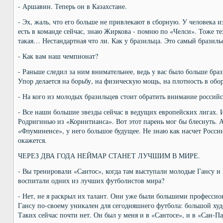
- Аршавин. Теперь он в Казахстане.
- Эх, жаль, что его больше не привлекают в сборную. У человека и
есть в команде сейчас, знаю Жиркова - помню по «Челси». Тоже те
такая… Нестандартная что ли. Как у бразильца. Это самый бразиль
- Как вам наш чемпионат?
- Раньше следил за ним внимательнее, ведь у вас было больше браз
Упор делается на борьбу, на физическую мощь, на плотность в обо
- На кого из молодых бразильцев стоит обратить внимание россий
- Все наши большие звезды сейчас в ведущих европейских лигах. И
Родригинью из «Коринтианса». Вот этот парень мог бы блеснуть. 
«Флуминенсе», у него большое будущее. Не знаю как насчет России
окажется.
ЧЕРЕЗ ДВА ГОДА НЕЙМАР СТАНЕТ ЛУЧШИМ В МИРЕ.
- Вы тренировали «Сантос», когда там выступали молодые Гансу и
воспитали одних из лучших футболистов мира?
- Нет, не я раскрыл их талант. Они уже были большими профессион
Гансу по-своему уникален для сегодняшнего футбола: большой худ
Таких сейчас почти нет. Он был у меня и в «Сантосе», и в «Сан-Па