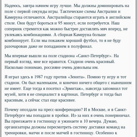
Надеюсь, завтра начнем игру лучше. Мы должны доминировать на
поле с первой секунды игры. Тактические схемы Австралии и
Камеруна отличаются. Австралийцы стараются играть в английском
стиле. Они будут бороться и 95 минут, если потребуется. Наш
соперник стремится как можно быстрее доставлять мяч вперед, не
увлекаясь комбинациями. А сборная Камеруна больше
комбинирует. Если мы покажем хороший футбол, то я не буду
разочарован даже не попаданием в полуфинал.
Мы впервые вышли на поле стадиона «Санкт-Петербург». На
первый взгляд, мне все нравится. Стадион очень красивый.
Насколько понимаю, россияне очень довольны им.
Я играл здесь в 1987 году против «Зенита». Помню ту игру и тот
стадион. Он был маленьким, и конечно ничего общего с нынешним
не имеет. Еще тогда я посетил «Эрмитаж», навсегда запомнил тот
музей, хотя я не специалист в картинах. Петербург и тогда был
красивым, а сейчас стал еще красивее.
Почему опоздали на пресс-конференцию? И в Москве, и в Санкт-
Петербурге мы попадали в пробки. Из-за них я очень понервничал.
Вы приезжаете в гостиницу и ужинаете в 10 вечера. Думаю,
организаторы должны пересмотреть систему доставки команд на
тренировки, матчи и после матчей в гостиницу. Особенно к