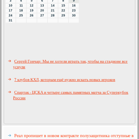
3
4
5
6
7
8
9
10
11
12
13
14
15
16
17
18
19
20
21
22
23
24
25
26
27
28
29
30
31
Сергей Гончар: Мы не хотели играть так, чтобы на стадионе все
уснули
7 клубов КХЛ, которым ещё нужно искать новых игроков
Спартак - ЦСКА и четыре самых памятных матча за Суперкубок
России
Реал пропишет в новом контракте полузащитника отступные в