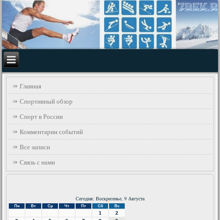
Главная
Спортивный обзор
Спорт в России
Комментарии событий
Все записи
Связь с нами
Сегодня: Воскресенье, 9 Августа
Пн
Вт
Ср
Чт
Пт
Сб
Вс
1
2