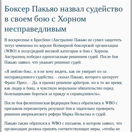
Боксер Пакьяо назвал судейство
в своем бою с Хорном
несправедливым
В воскресенье в Брисбене (Австралия) Пакьяо не сумел защитить
титул чемпиона по версии Всемирной боксерской организации
(WBO) в полусредней весовой категории в бою с Хорном.
Австралиец победил единогласным решением судей. После боя
Пакьяо заявил, что уважает решение судей.
«Я люблю бокс, и я не хочу видеть, как он умирает из-за
несправедливого судейства, - сказал Пакьяо, которого цитирует
Франс Пресс. - Да, я принял решение арбитров, но в то же время,
как лидер и боец, я чувствую моральное обязательство перед
болельщиками бороться за правду и справедливость».
После боя филиппинская федерация бокса обратилась к WBO с
призывом пересмотреть результат боя и тщательно проверить
решения американского рефери Марка Нельсона и судей.
Пакьяо также обратился к WBO с письмом, в котором заявил, что
организация должна принять соответствующие меры, «чтобы не