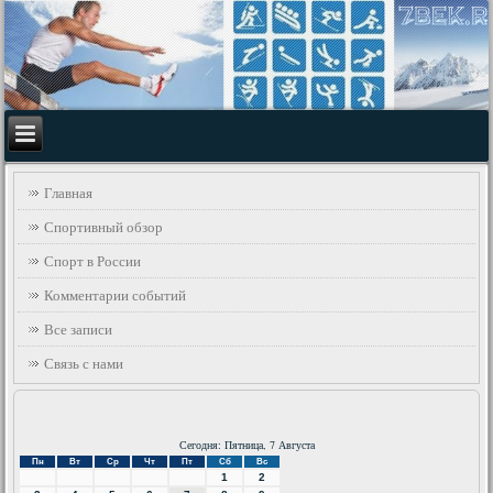
Главная
Спортивный обзор
Спорт в России
Комментарии событий
Все записи
Связь с нами
Сегодня: Пятница, 7 Августа
Пн
Вт
Ср
Чт
Пт
Сб
Вс
1
2