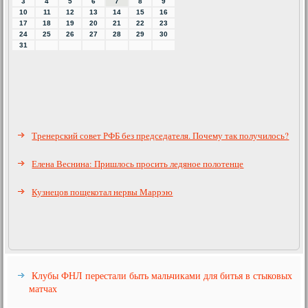
3
4
5
6
7
8
9
10
11
12
13
14
15
16
17
18
19
20
21
22
23
24
25
26
27
28
29
30
31
Тренерский совет РФБ без председателя. Почему так получилось?
Елена Веснина: Пришлось просить ледяное полотенце
Кузнецов пощекотал нервы Маррэю
Клубы ФНЛ перестали быть мальчиками для битья в стыковых
матчах