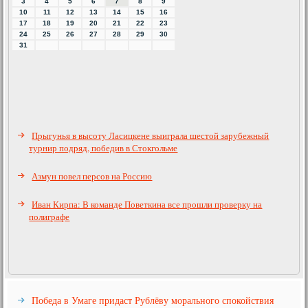
3
4
5
6
7
8
9
10
11
12
13
14
15
16
17
18
19
20
21
22
23
24
25
26
27
28
29
30
31
Прыгунья в высоту Ласицкене выиграла шестой зарубежный
турнир подряд, победив в Стокгольме
Азмун повел персов на Россию
Иван Кирпа: В команде Поветкина все прошли проверку на
полиграфе
Победа в Умаге придаст Рублёву морального спокойствия