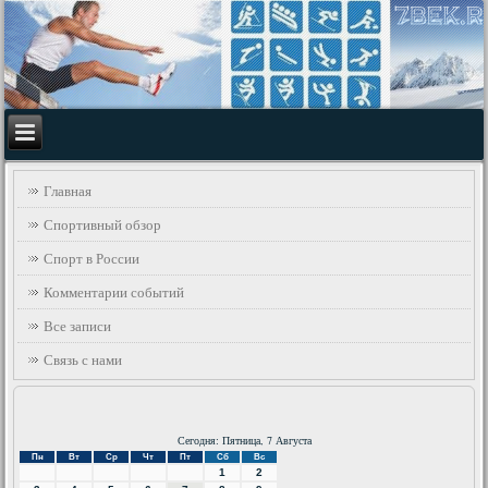
Главная
Спортивный обзор
Спорт в России
Комментарии событий
Все записи
Связь с нами
Сегодня: Пятница, 7 Августа
Пн
Вт
Ср
Чт
Пт
Сб
Вс
1
2