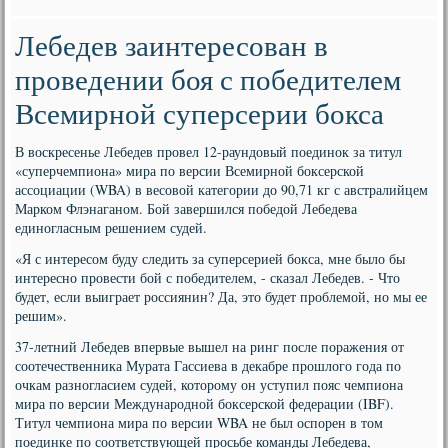
Лебедев заинтересован в
проведении боя с победителем
Всемирной суперсерии бокса
В воскресенье Лебедев провел 12-раундовый поединок за титул
«суперчемпиона» мира по версии Всемирной боксерской
ассоциации (WBA) в весовой категории до 90,71 кг с австралийцем
Марком Флэнаганом. Бой завершился победой Лебедева
единогласным решением судей.
«Я с интересом буду следить за суперсерией бокса, мне было бы
интересно провести бой с победителем, - сказал Лебедев. - Что
будет, если выиграет россиянин? Да, это будет проблемой, но мы ее
решим».
37-летний Лебедев впервые вышел на ринг после поражения от
соотечественника Мурата Гассиева в декабре прошлого года по
очкам разногласием судей, которому он уступил пояс чемпиона
мира по версии Международной боксерской федерации (IBF).
Титул чемпиона мира по версии WBA не был оспорен в том
поединке по соответствующей просьбе команды Лебедева,