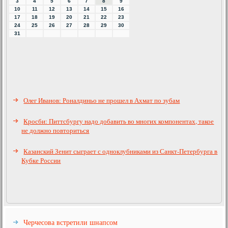
3
4
5
6
7
8
9
10
11
12
13
14
15
16
17
18
19
20
21
22
23
24
25
26
27
28
29
30
31
Олег Иванов: Роналдиньо не прошел в Ахмат по зубам
Кросби: Питтсбургу надо добавить во многих компонентах, такое
не должно повториться
Казанский Зенит сыграет с одноклубниками из Санкт-Петербурга в
Кубке России
Черчесова встретили шнапсом