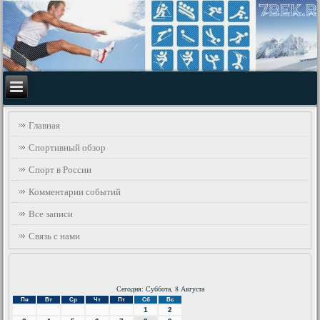
Главная
Спортивный обзор
Спорт в России
Комментарии событий
Все записи
Связь с нами
Сегодня: Суббота, 8 Августа
Пн
Вт
Ср
Чт
Пт
Сб
Вс
1
2