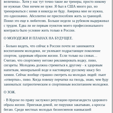
величина». Хотя у нас тут точно такие же тренеры, просто никому
не нужные. Они ничем не хуже. Я был в США много раз, но
тренироваться с ними я никогда не буду. Америка мне не нужна,
это однозначно. Абсолютно не приспособлен жить за границей.
Понял это еще в любителях. Больше недели за рубежом выдерживал
с трудом. Едва ли не первым пунктом моего профессионального
контракта было условие жить только в России.
О МОЛОДЕЖИ И ПЛАНАХ НА БУДУЩЕЕ.
- Больно видеть, что сейчас в России почти не занимаются
воспитанием молодежи, не увлекают подрастающее поколение
спортом, здоровым образом жизни. Если только на словах…
Считаю, что спортсмену негоже рекламировать водку, пиво,
сигареты. Молодежь должна стремиться к другому - к здоровым
напиткам, минеральной воде и настоящему русскому квасу без
химии. Сейчас вообще страшно смотреть на молодых людей: пьют
«отвертки», пиво. Когда повешу перчатки на гвоздь, знаю, чем буду
заниматься: патриотическим и спортивным воспитанием молодежи.
О ЗОЖ.
- В Курске по праву заслужил репутацию пропагандиста здорового
образа жизни. Приезжая домой, не пирушки закатываю, а кроссы
бегаю. Среди местных молодых бизнесменов наивысшей