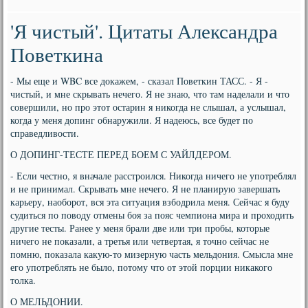
'Я чистый'. Цитаты Александра
Поветкина
- Мы еще и WBC все докажем, - сказал Поветкин ТАСС. - Я -
чистый, и мне скрывать нечего. Я не знаю, что там наделали и что
совершили, но про этот остарин я никогда не слышал, а услышал,
когда у меня допинг обнаружили. Я надеюсь, все будет по
справедливости.
О ДОПИНГ-ТЕСТЕ ПЕРЕД БОЕМ С УАЙЛДЕРОМ.
- Если честно, я вначале расстроился. Никогда ничего не употреблял
и не принимал. Скрывать мне нечего. Я не планирую завершать
карьеру, наоборот, вся эта ситуация взбодрила меня. Сейчас я буду
судиться по поводу отмены боя за пояс чемпиона мира и проходить
другие тесты. Ранее у меня брали две или три пробы, которые
ничего не показали, а третья или четвертая, я точно сейчас не
помню, показала какую-то мизерную часть мельдония. Смысла мне
его употреблять не было, потому что от этой порции никакого
толка.
О МЕЛЬДОНИИ.