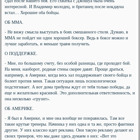
сдал после нашего боя. Его схватка с Джошуа была очень
интересной. И Владимир молодец, и британец после нокдауна
встал… Хорошие оба бойцы.
ОБ ММА.
- Не вижу смысла выступать в боях смешанного стиля. Думаю, в
ММА не пойдет ни один хороший боксер. Ведь в боксе можно и
лучше заработать, и меньше травм получить.
О ПОДДЕРЖКЕ.
- Мне, по большому счету, без особой разницы, где проходит бой.
На меня, наоборот, родные стены скорее давят. Проще драться,
например, в Америке, когда весь зал поддерживает своего бойца и
болеет против меня. Такая ситуация лишь психологически
подстегивает. А вот дома трибуны ждут от тебя только победы, да
еще и желательно красивой. Это дополнительная ответственность, и
она несколько «грузит».
ОБ АМЕРИКЕ.
- Я был в Америке, и мне она вообще не понравилась. Там все
такие крутые тренеры. Начинка у них одна и та же, просто фантики
другие. У них классно идет реклама. Они такую рекламу делают из
своих тренеров, что мы даже здесь думаем о них: «Вот это