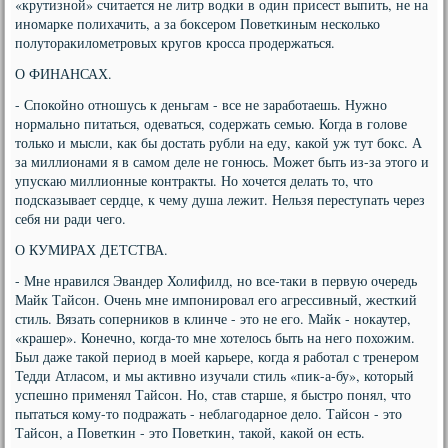
«крутизной» считается не литр водки в один присест выпить, не на
иномарке полихачить, а за боксером Поветкиным несколько
полуторакилометровых кругов кросса продержаться.
О ФИНАНСАХ.
- Спокойно отношусь к деньгам - все не заработаешь. Нужно
нормально питаться, одеваться, содержать семью. Когда в голове
только и мысли, как бы достать рубли на еду, какой уж тут бокс. А
за миллионами я в самом деле не гонюсь. Может быть из-за этого и
упускаю миллионные контракты. Но хочется делать то, что
подсказывает сердце, к чему душа лежит. Нельзя переступать через
себя ни ради чего.
О КУМИРАХ ДЕТСТВА.
- Мне нравился Эвандер Холифилд, но все-таки в первую очередь
Майк Тайсон. Очень мне импонировал его агрессивный, жесткий
стиль. Вязать соперников в клинче - это не его. Майк - нокаутер,
«крашер». Конечно, когда-то мне хотелось быть на него похожим.
Был даже такой период в моей карьере, когда я работал с тренером
Тедди Атласом, и мы активно изучали стиль «пик-а-бу», который
успешно применял Тайсон. Но, став старше, я быстро понял, что
пытаться кому-то подражать - неблагодарное дело. Тайсон - это
Тайсон, а Поветкин - это Поветкин, такой, какой он есть.