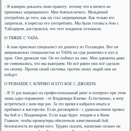
- Я намерен доказать свою правоту, потому что я ничего не
принимал запрещенного. Мне бояться нечего. Мельдоний
употреблял до того, как он стал запрещенным. Как только его
запретили, я перестал его употреблять. Мы были готовы к бою с
Уайлдером, расстроился, что этот поединок отложили.
О ТЯЖБЕ С VADA.
- К нам приезжал специалист по допингу из Голландии. Вот он
американских специалистов из VADA на суде размочил в пух и
прах. Они дрожали там. Он их поймал на лжи. Мои адвокаты даже
не сомневались, что мы выиграем. Но всё равно они всё сделали
по-своему. Против своей системы, против своих людей они не
пойдут.
О РЕВАНШЕ С КЛИЧКО И ЕГО БОЕ С ДЖОШУА.
- Я 31 раз выходил на профессиональный ринг и потерпел при этом
лишь одно поражение - от Владимира Кличко. Естественно, я хочу
встретиться с ним еще раз. За это время я набрался опыта и
прибавил в мастерстве. Если договорятся - с удовольствием провел
бы бой и с Владимиром. Если надо будет, поедем и в Киев.
Главное, чтобы промоутеры обеспечили качественный бой,
безопасность во время него. Трудно сказать, насколько сильно он