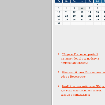
Пн
Вт
Ср
Чт
Пт
Сб
1
3
4
5
6
7
8
10
11
12
13
14
15
17
18
19
20
21
22
24
25
26
27
28
29
31
Сборная России по регби-7
начинает борьбу за победу в
чемпионате Европы
Женская сборная России заверш
сбор в Новогорске
IAAF: Система отбора на ЧМ ра
для всех атлетов, прием заявок
закрыт в понедельник