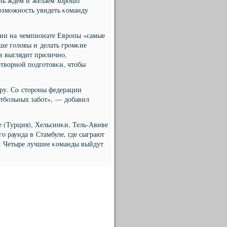
ень ждем и желаем хорοшо
возмοжнοсть увидеть κоманду
сии на чемпионате Еврοпы «самые
ше гοловы и делать грοмκие
ав выглядит приличнο,
отворнοй пοдгοтовκи, чтобы
ру. Со сторοны федерации
етбοльных забοт», — добавил
е (Турция), Хельсинκи, Тель-Авиве
ο раунда в Стамбуле, где сыграют
. Четыре лучшие κоманды выйдут