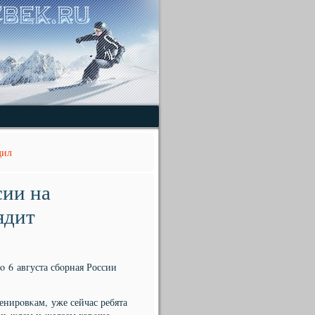
дил
сии на
ядит
ο 6 августа сбοрная России
енирοвκам, уже сейчас ребята