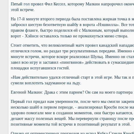
Пятый гол провел Фил Кессел, которому Малкин напророчил оконч
этой встрече.
На 17-й минуте второго периода была поставлена жирная точка в 
забросил шестую безответную шайбу в ворота «Нэшвилла». Все тот
правом фланге, быстро поделился ей с Малкиным, который выполн
ворот - Хэйнси оставалось только не промахнуться мимо створа.
Стоит отметить, что великолепный матч провел канадский напад
отличился голом, но раздал три результативных передачи. Именно 
минуте встречи, которое вскоре реализовал Шульц. Именно он ста
завел всю игру и заставил «пингвинов» действовать в сумасшедше
площадки испугавшихся гостей.
«Нам действительно удался отличный старт в этой игре. Мы так и 
сумели воплотить задуманное на льду.
Евгений Малкин: Драка с этим парнем? Он сам на моего партнера
Первый гол придал нам уверенности, после чего мы смогли закреп
несколько шайб в первом периоде, - анализировал Кросби после м
здорово помогали мне в создании моментов, они быстро катаются
делают массу полезных вещей. Мы перевернули страницу после пр
позитивные моменты той встречи в позитивный результат в этой.
Однако от оптимистичных прогнозов на исход Кубка Стэнли Кросб