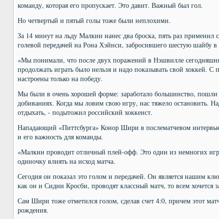
команду, которая его пропускает. Это давит. Важный был гол.
Но четвертый и пятый голы тоже были неплохими.
За 14 минут на льду Малкин нанес два броска, пять раз применил
голевой передачей на Рона Хэйнси, забросившего шестую шайбу в 
«Мы понимали, что после двух поражений в Нэшвилле сегодняшня
продолжать играть было нельзя и надо показывать свой хоккей. С
настроены только на победу.
Мы были в очень хорошей форме: заработало большинство, пошли 
добиваниях. Когда мы ловим свою игру, нас тяжело остановить. На
отдыхать, - подытожил российский хоккеист.
Нападающий «Питтсбурга» Конор Шири в послематчевом интервью
и его важность для команды.
«Малкин проводит отличный плей-офф. Это один из немногих игро
одиночку влиять на исход матча.
Сегодня он показал это голом и передачей. Он является нашим клю
как он и Сидни Кросби, проводят классный матч, то всем хочется з
Сам Шири тоже отметился голом, сделав счет 4:0, причем этот мат
рождения.