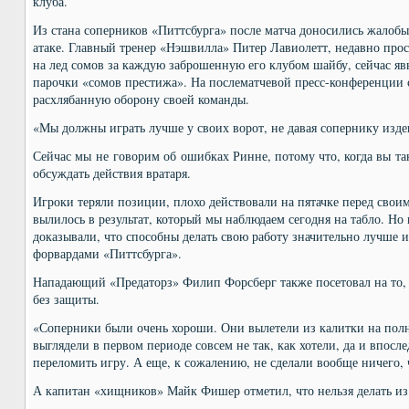
клуба.
Из стана соперников «Питтсбурга» после матча доносились жалобы
атаке. Главный тренер «Нэшвилла» Питер Лавиолетт, недавно про
на лед сомов за каждую заброшенную его клубом шайбу, сейчас явн
парочки «сомов престижа». На послематчевой пресс-конференции 
расхлябанную оборону своей команды.
«Мы должны играть лучше у своих ворот, не давая сопернику изде
Сейчас мы не говорим об ошибках Ринне, потому что, когда вы так
обсуждать действия вратаря.
Игроки теряли позиции, плохо действовали на пятачке перед своим
вылилось в результат, который мы наблюдаем сегодня на табло. Но
доказывали, что способны делать свою работу значительно лучше и
форвардами «Питтсбурга».
Нападающий «Предаторз» Филип Форсберг также посетовал на то, 
без защиты.
«Соперники были очень хороши. Они вылетели из калитки на полно
выглядели в первом периоде совсем не так, как хотели, да и впосл
переломить игру. А еще, к сожалению, не сделали вообще ничего,
А капитан «хищников» Майк Фишер отметил, что нельзя делать из