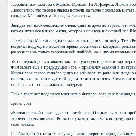
заброшенным шайбам с Майком Модано, Ги Лафлером, Люком Ро
Любопытно, что перед началом встречи на табло появилась цитата 
громкая. Мы победим благодаря скорости».
Завидев эти вдохновляющие слова, фанаты яростно взревели и мо
весьма активное начало матча, которое вылилось в быстрый гол Шу
Также слова Малкина вдохновили его напарника по звену Фила Кес
встречах подряд, но после интервью россиянина, который предсказ
разродился не только заброшенной шайбой, но и двумя голевыми 
«Я не первый день в хоккее, так что чувствую игроков и партнеров.
Фил забьет еще в предыдущей игре, - признался Малкин в интерв
Когда игрок такого калибра долго не забивает, то рано или поздн
сказать, что это такое чутье. Я рад, что так сложилось. Хотя такие 
стараюсь часто не загадывать наперед».
Также хоккеист поделился мнением о быстром голе своей команды
apester.com
«Конечно, такой старт задает тон всей игре. Открыть счет на втор
это очень большое дело. Когда получается так начать встречу, мы 
свой хоккей.
Я забил третий гол за 10 секунд до конца первого периода? Конечно