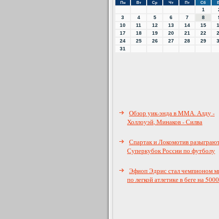
Пн
Вт
Ср
Чт
Пт
Сб
1
3
4
5
6
7
8
10
11
12
13
14
15
17
18
19
20
21
22
24
25
26
27
28
29
31
Обзор уик-энда в ММА. Алду -
Холлоуэй, Минаков - Силва
Спартак и Локомотив разыграю
Суперкубок России по футболу
Эфиоп Эдрис стал чемпионом м
по легкой атлетике в беге на 5000