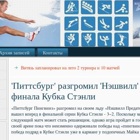
Архив записей
Контакты
Витязь запланировал на лето 2 турнира и 10 матчей
'Питтсбург' разгромил 'Нэшвилл'
финала Кубка Стэнли
«Питтсбург Пингвинз» разгромил на своем льду «Нэшвилл Предато
вышел вперед в финальной серии Кубка Стэнли - 3−2. Поскольку к
следующий матч может стать решающим, однако игра пройдет в го
своей арене пока что неизменно одерживали победы над «пингвина
победа подряд в Кубке Стэнли уже в кармане у подопечных Майка 