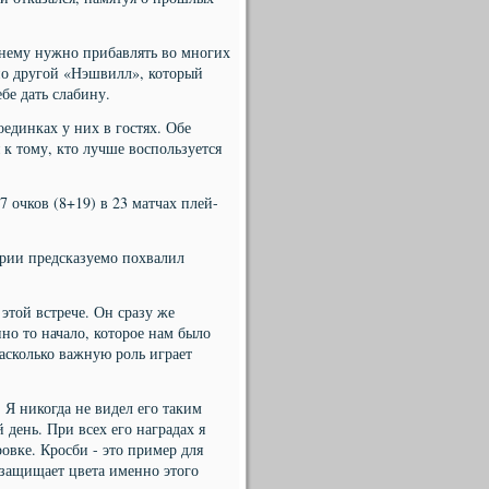
жнему нужно прибавлять во многих
но другой «Нэшвилл», который
бе дать слабину.
единках у них в гостях. Обе
 к тому, кто лучше воспользуется
7 очков (8+19) в 23 матчах плей-
арии предсказуемо похвалил
этой встрече. Он сразу же
но то начало, которое нам было
асколько важную роль играет
 Я никогда не видел его таким
 день. При всех его наградах я
вке. Кросби - это пример для
т защищает цвета именно этого