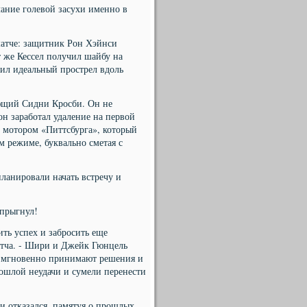
ание голевой засухи именно в
матче: защитник Рон Хэйнси
 же Кессел получил шайбу на
ил идеальный прострел вдоль
ающий Сидни Кросби. Он не
он заработал удаление на первой
л мотором «Питтсбурга», который
м режиме, буквально сметая с
планировали начать встречу и
 прыгнул!
ить успех и забросить еще
атча. - Шири и Джейк Гюнцель
, мгновенно принимают решения и
ошлой неудачи и сумели перенести
и отказался, памятуя о прошлых