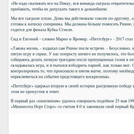
«Не надо сваливать все на Пекку, вся команда сыграла отвратител
прибавить, чтобы не допускать такого в дальнейшем.
Мы все сыграли плохо. Дома мы действовали совсем по-другому, а 
готовы к натиску соперника. Мы должны больше помогать Ринне, п
годится для финала Кубка Стэнли.
Сид и Евгений - словно Марио и Яромир. «Питтсбург» - 2017 стал
«Такова жизнь, - вздыхал сам Ринне после встречи. - Безусловно, 
пятую игру в серии. У нас попросту ничего не получилось, это бо
собираюсь делать личную трагедию после пропущенных голов в пе
складывалась игра, и я пытался взбодрить парней, как только мог.
контролировать то, что произошло в пятом матче, поэтому необхо
переключиться на события предстоящего воскресенья».
«Питтсбург» одержал вторую в своей истории разгромную победу 
этом не пропустив в ответ.
В первый раз «пингвинам» удалось совершить подобное 25 мая 199
«Миннесота Норт Старз» со счетом 8:0 и завоевали свой первый К