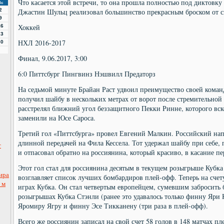
Что касается этой встречи, то она прошла полностью под диктовку
Вс
2
Джастин Шульц реализовал большинство прекрасным броском от 
9
Хоккей
16
23
НХЛ 2016-2017
30
Финал, 9.06.2017, 3:00
6:0 Питтсбург Пингвинз Нэшвилл Предаторз
На седьмой минуте Брайан Раст удвоил преимущество своей ком
получил шайбу в нескольких метрах от ворот после стремительной
расстрелял ближний угол беззащитного Пекки Ринне, которого вск
заменили на Юсе Сароса.
Третий гол «Питтсбурга» провел Евгений Малкин. Российский на
длинной передачей на Фила Кессела. Тот удержал шайбу при себе, 
т
и отпасовал обратно на россиянина, который красиво, в касание пе
Этот гол стал для россиянина десятым в текущем розыгрыше Кубка
ира
возглавляет список лучших бомбардиров плей-офф. Теперь на счет
 м
играх Кубка. Он стал четвертым европейцем, сумевшим забросить б
розыгрышах Кубка Стэнли (ранее это удавалось только финну Яри К
Яромиру Ягру и финну Эсе Тикканену (три раза в плей-офф).
Всего же россиянин записал на свой счет 58 голов в 148 матчах 