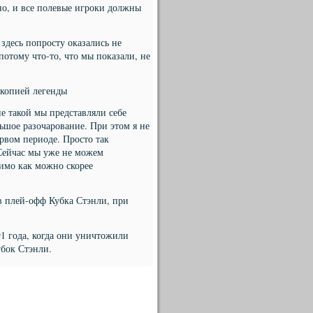
ьно, и все полевые игроки должны
здесь попросту оказались не
отому что-то, что мы показали, не
 копией легенды
не такой мы представляли себе
льшое разочарование. При этом я не
рвом периоде. Просто так
 Сейчас мы уже не можем
димо как можно скорее
в плей-офф Кубка Стэнли, при
1 года, когда они уничтожили
убок Стэнли.