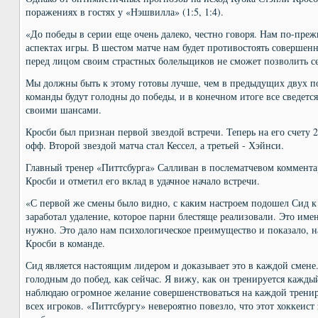
поражениях в гостях у «Нэшвилла» (1:5, 1:4).
«До победы в серии еще очень далеко, честно говоря. Нам по-пре
аспектах игры. В шестом матче нам будет противостоять совершен
перед лицом своим страстных болельщиков не сможет позволить се
Мы должны быть к этому готовы лучше, чем в предыдущих двух по
команды будут голодны до победы, и в конечном итоге все сведется
своими шансами.
Кросби был признан первой звездой встречи. Теперь на его счету 2
офф. Второй звездой матча стал Кессел, а третьей - Хэйнси.
Главный тренер «Питтсбурга» Салливан в послематчевом коммент
Кросби и отметил его вклад в удачное начало встречи.
«С первой же смены было видно, с каким настроем подошел Сид к 
заработал удаление, которое парни блестяще реализовали. Это имен
нужно. Это дало нам психологическое преимущество и показало, н
Кросби в команде.
Сид является настоящим лидером и доказывает это в каждой смене.
голодным до побед, как сейчас. Я вижу, как он тренируется каждый
наблюдаю огромное желание совершенствоваться на каждой трениро
всех игроков. «Питтсбургу» невероятно повезло, что этот хоккеис