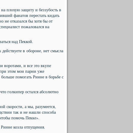
 на плохую защиту и беззубость в
сивший фанатов перестать кидать
о не отказался бы хотя бы от
специалист пожаловался на
ваться над Пеккой.
 действуете в обороне, нет смысла
и воротами, и все это вкупе
 при этом мои парни уже
 больше помогать Ринне в борьбе с
что голкипер остался абсолютно
й скорости, а мы, разумеется,
едствии так и не нашли способа
 чтобы помочь Пекке».
 Ринне козла отпущения.