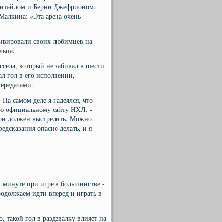
битайлом и Берни Джефрионом.
Малкина: «Эта арена очень
тивировали своих любимцев на
льца.
села, который не забивал в шести
ал гол в его исполнении,
передачами.
 На самом деле я надеялся, что
ью официальному сайту НХЛ. -
о он должен выстрелить. Можно
предсказания опасно делать, и я
.
ой минуте при игре в большинстве -
продолжаем идти вперед и играть в
, такой гол в раздевалку влияет на