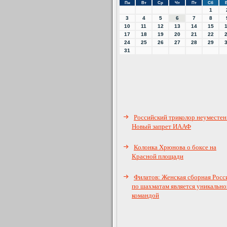
Пн
Вт
Ср
Чт
Пт
Сб
1
3
4
5
6
7
8
10
11
12
13
14
15
17
18
19
20
21
22
24
25
26
27
28
29
31
Российский триколор неуместен
Новый запрет ИААФ
Колонка Хрюнова о боксе на
Красной площади
Филатов: Женская сборная Росс
по шахматам является уникально
командой