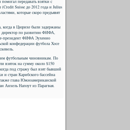
н помогал передавать взятки с
Credit Suisse до 2012 года и Julius
ластями, которые скоро предъявят
, когда в Цюрихе были задержаны
й директор по развитию ФИФА,
це-президент ФИФА Эухенио
ьской конфедерации футбола Хосе
скевель.
щим футбольным чиновникам. По
ли взяток на сумму около $150
 когда под стражу был взят бывший
и и стран Карибского бассейна
также глава Южноамериканской
 Анхель Напоут из Парагвая.