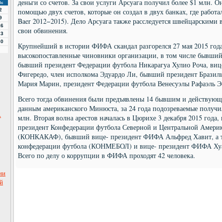
деньги со счетов. За свои услуги Арсуага получил более $1 млн. О
Вс
2
помощью двух счетов, которые он создал в двух банках, где работал (
9
Baer 2012−2015). Дело Арсуага также расследуется швейцарскими в
16
свои обвинения.
23
30
Крупнейший в истории ФИФА скандал разгорелся 27 мая 2015 года
высокопоставленные чиновники организации, в том числе бывши
бывший президент Федерации футбола Никарагуа Хулио Роча, ви
Фигередо, член исполкома Эдуардо Ли, бывший президент Бразил
Мария Марин, президент Федерации футбола Венесуэлы Рафаэль Э
Всего тогда обвинения были предъявлены 14 бывшим и действую
данным американского Минюста, за 24 года подозреваемые получи
.
млн. Вторая волна арестов началась в Цюрихе 3 декабря 2015 года,
президент Конфедерации футбола Северной и Центральной Америк
(КОНКАКАФ), бывший вице- президент ФИФА Альфред Хавит, а 
конфедерации футбола (КОНМЕБОЛ) и вице- президент ФИФА Хуан
Всего по делу о коррупции в ФИФА проходят 42 человека.
ии
й