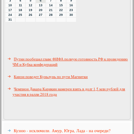
3
4
5
6
7
8
9
10
11
12
13
14
15
16
17
18
19
20
21
22
23
24
25
26
27
28
29
30
31
Путин пообещал главе ФИФА полную готовность РФ к проведению
ЧМ и Кубка конфедераций
Кинэн поведет Куньлунь по пути Магнитки
Чемпион Дакара Карякин намерен взять в долг 1,5 млн рублей для
участия в ралли 2018 года
Кузню - исключили. Амур, Югра, Лада - на очереди?