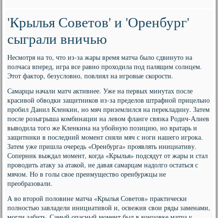
'Крылья Советов' и 'Оренбург'
сыграли вничью
Несмотря на то, что из-за жары время матча было сдвинуто на
полчаса вперед, игра все равно проходила под палящим солнцем.
Этот фактор, безусловно, повлиял на игровые скорости.
Самарцы начали матч активнее. Уже на первых минутах после
красивой обводки защитников из-за пределов штрафной прицельно
пробил Данил Кленкин, но мяч приземлился на перекладину. Затем
после розыгрыша комбинации на левом фланге связка Родич-Алиев
выводила того же Кленкина на убойную позицию, но вратарь и
защитники в последний момент сняли мяч с ноги нашего игрока.
Затем уже пришла очередь «Оренбурга» проявлять инициативу.
Соперник выждал момент, когда «Крылья» подсядут от жары и стал
проводить атаку за атакой, не давая самарцам надолго остаться с
мячом. Но в голы свое преимущество оренбуржцы не
преобразовали.
А во второй половине матча «Крылья Советов» практически
полностью завладели инициативой и, освежив свои ряды заменами,
могли забить. Самый опасный момент был в концовке матча у