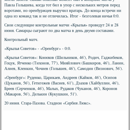
Павла Голышева, когда тот бил в упор с нескольких метров перед
воротами, но оренбуржцев выручил вратарь. До конца встречи ни
одна из команд так и не отличилась. Итог - безголевая ничья 0:0.
Свои следующие контрольные матчи «Крылья» проведут 24 и 28
июня. Самарцы сыграют по два матча в день двумя составами.
Контрольный матч.
«Крылья Советов» - «Оренбург» - 0:0.
«Крылья Советов»: Конюхов (Шильников, 46'), Родич, Гаджибеков,
Гоцук, Ятченко (Тихонов, 77'), Мияйлович (Башкиров, 46'), Ланин,
Алиев, Кленкин, Чочиев (Голышев, 46'), Самодин (Визнович, 56').
«Оренбург»: Руденко, Царикаев, Андреев (Кайков, 46'), Осипов
(Цуканов, 56'), Гетигежев (Васиев, 61'), Дзахов (Хайбуллин, 46'),
Бреев (Серченков, 46'), Малых, Рудаков (Чуканов, 46'), Коронов
(Макаров, 56'), Делькин (Кукушкин, 51').
20 июня. Стара-Пазова. Стадион «Сербия Люкс».