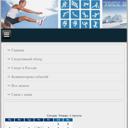
Главная
Спортивный обзор
Спорт в России
Комментарии событий
Все записи
Связь с нами
Сегодня: Четверг, 6 Августа
Пн
Вт
Ср
Чт
Пт
Сб
Вс
1
2