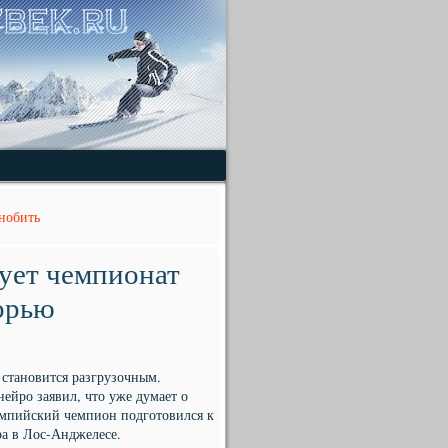
гнобить
тует чемпионат
орью
становится разгрузочным.
ейро заявил, что уже думает о
лимпийский чемпион подготовился к
ра в Лос-Анджелесе.