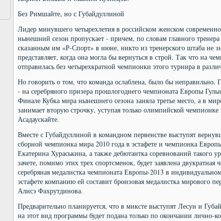
Без Римшайте, но с Губайдуллиной
Лидер минувшего четырехлетия в российском женском современн
нынешний сезон пропускает - причем, по словам главного тренера
сказанным им «Р-Спорт» в июне, никто из тренерского штаба не зн
представляет, когда она могла бы вернуться в строй. Так что на ч
отправилась без четырехкратной чемпионки этого турнира в разл
Но говорить о том, что команда ослаблена, было бы неправильно. 
- на серебряного призера прошлогоднего чемпионата Европы Гульн
Финале Кубка мира нынешнего сезона заняла третье место, а в ми
занимает вторую строчку, уступая только олимпийской чемпионке 
Асадаускайте.
Вместе с Губайдуллиной в командном первенстве выступят вернувш
сборной чемпионка мира 2010 года в эстафете и чемпионка Европы
Екатерина Хураськина, а также дебютантка соревнований такого у
зачете, помимо этих трех спортсменок, будет заявлена двукратная 
серебряная медалистка чемпионата Европы-2013 в индивидуальном
эстафете компанию ей составит бронзовая медалистка мирового пе
Алисэ Фахрутдинова.
Предварительно планируется, что в миксте выступят Лесун и Губай
на этот вид программы будет подана только по окончании лично-к