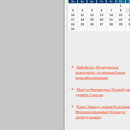
Пн
Вт
Ср
Чт
Пт
Сб
1
3
4
5
6
7
8
10
11
12
13
14
15
17
18
19
20
21
22
24
25
26
27
28
29
31
Вайсфельд: Возмущаться
календарём - по меньшей мере
непрофессионально
Мануэл Фернандеш: Попробуе
удивить Спартак
Кэри: Эпизод с юным болельщи
Феррари показывает большую
свободу команд