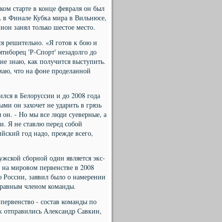
ом старте в конце февраля он был
 А в Финале Кубка мира в Вильнюсе,
он занял только шестое место.
я решительно. «Я готов к бою и
ятиборец 'Р-Спорт' незадолго до
 не знаю, как получится выступить.
маю, что на фоне проделанной
ился в Белоруссии и до 2008 года
ми он захочет не ударить в грязь
 он. - Но мы все люди суеверные, а
и. Я не ставлю перед собой
йский год надо, прежде всего,
жской сборной один является экс-
 на мировом первенстве в 2008
 России, заявил было о намерении
оправным членом команды.
первенство - состав команды по
к отправились Александр Савкин,