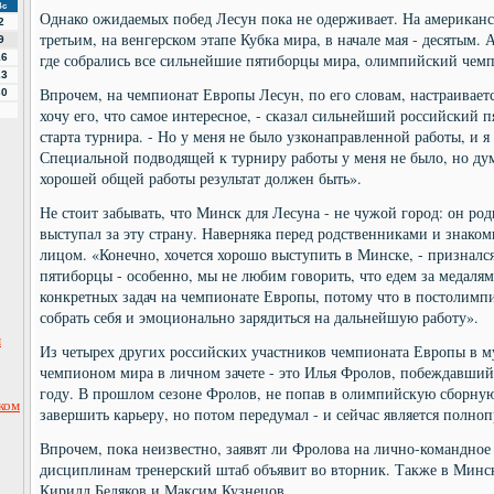
Вс
Однако ожидаемых побед Лесун пока не одерживает. На американск
2
третьим, на венгерском этапе Кубка мира, в начале мая - десятым.
9
где собрались все сильнейшие пятиборцы мира, олимпийский чемпи
16
23
Впрочем, на чемпионат Европы Лесун, по его словам, настраиваетс
30
хочу его, что самое интересное, - сказал сильнейший российский п
старта турнира. - Но у меня не было узконаправленной работы, и я
Специальной подводящей к турниру работы у меня не было, но ду
хорошей общей работы результат должен быть».
Не стоит забывать, что Минск для Лесуна - не чужой город: он род
выступал за эту страну. Наверняка перед родственниками и знакомы
лицом. «Конечно, хочется хорошо выступить в Минске, - признался
пятиборцы - особенно, мы не любим говорить, что едем за медалям
конкретных задач на чемпионате Европы, потому что в постолимпи
собрать себя и эмоционально зарядиться на дальнейшую работу».
м
Из четырех других российских участников чемпионата Европы в му
чемпионом мира в личном зачете - это Илья Фролов, побеждавший
году. В прошлом сезоне Фролов, не попав в олимпийскую сборную
ком
завершить карьеру, но потом передумал - и сейчас является полн
Впрочем, пока неизвестно, заявят ли Фролова на лично-командное 
дисциплинам тренерский штаб объявит во вторник. Также в Минс
Кирилл Беляков и Максим Кузнецов.