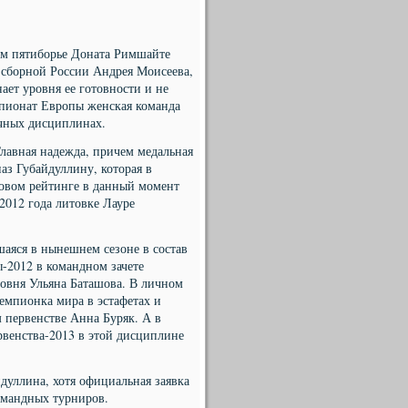
ом пятиборье Доната Римшайте
 сборной России Андрея Моисеева,
ает уровня ее готовности и не
емпионат Европы женская команда
ичных дисциплинах.
Главная надежда, причем медальная
аз Губайдуллину, которая в
ровом рейтинге в данный момент
2012 года литовке Лауре
аяся в нынешнем сезоне в состав
-2012 в командном зачете
ровня Ульяна Баташова. В личном
чемпионка мира в эстафетах и
 первенстве Анна Буряк. А в
рвенства-2013 в этой дисциплине
дуллина, хотя официальная заявка
омандных турниров.