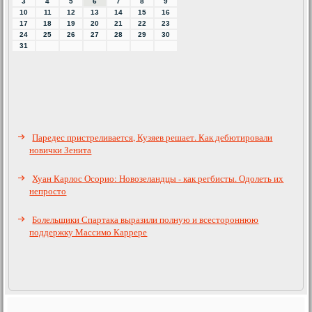
3
4
5
6
7
8
9
10
11
12
13
14
15
16
17
18
19
20
21
22
23
24
25
26
27
28
29
30
31
Паредес пристреливается, Кузяев решает. Как дебютировали
новички Зенита
Хуан Карлос Осорио: Новозеландцы - как регбисты. Одолеть их
непросто
Болельщики Спартака выразили полную и всестороннюю
поддержку Массимо Каррере