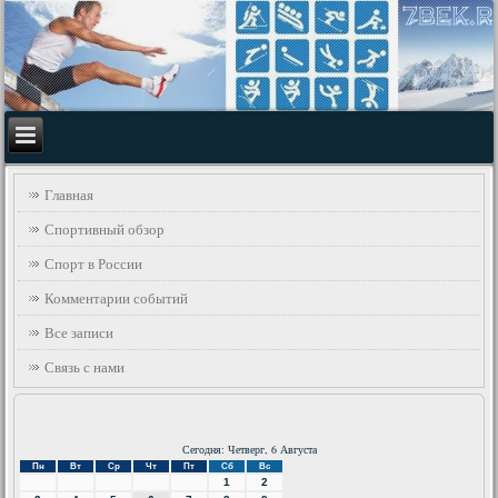
Главная
Спортивный обзор
Спорт в России
Комментарии событий
Все записи
Связь с нами
Сегодня: Четверг, 6 Августа
Пн
Вт
Ср
Чт
Пт
Сб
Вс
1
2