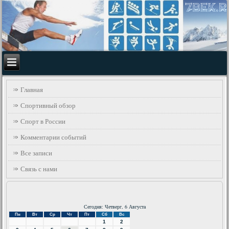
Главная
Спортивный обзор
Спорт в России
Комментарии событий
Все записи
Связь с нами
Сегодня: Четверг, 6 Августа
Пн
Вт
Ср
Чт
Пт
Сб
Вс
1
2