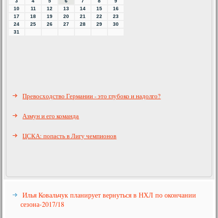
3
4
5
6
7
8
9
10
11
12
13
14
15
16
17
18
19
20
21
22
23
24
25
26
27
28
29
30
31
Превосходство Германии - это глубоко и надолго?
Азмун и его команда
ЦСКА: попасть в Лигу чемпионов
Илья Ковальчук планирует вернуться в НХЛ по окончании
сезона-2017/18