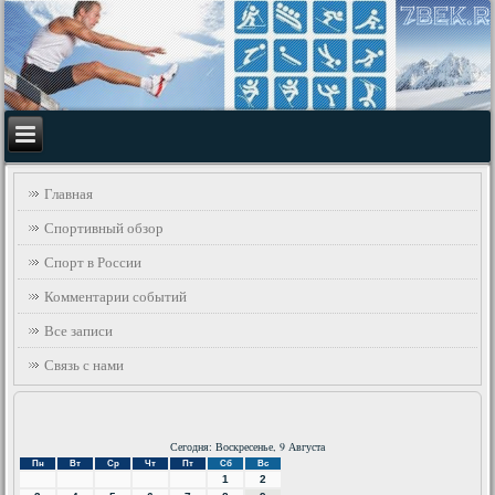
Главная
Спортивный обзор
Спорт в России
Комментарии событий
Все записи
Связь с нами
Сегодня: Воскресенье, 9 Августа
Пн
Вт
Ср
Чт
Пт
Сб
Вс
1
2