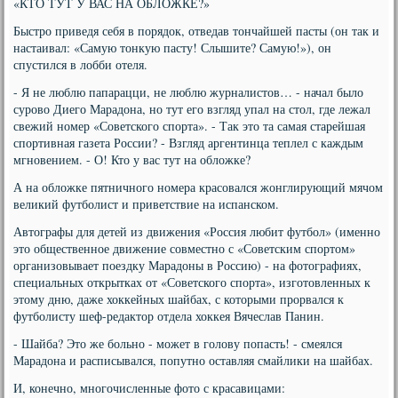
«КТО ТУТ У ВАС НА ОБЛОЖКЕ?»
Быстро приведя себя в порядок, отведав тончайшей пасты (он так и
настаивал: «Самую тонкую пасту! Слышите? Самую!»), он
спустился в лобби отеля.
- Я не люблю папарацци, не люблю журналистов… - начал было
сурово Диего Марадона, но тут его взгляд упал на стол, где лежал
свежий номер «Советского спорта». - Так это та самая старейшая
спортивная газета России? - Взгляд аргентинца теплел с каждым
мгновением. - О! Кто у вас тут на обложке?
А на обложке пятничного номера красовался жонглирующий мячом
великий футболист и приветствие на испанском.
Автографы для детей из движения «Россия любит футбол» (именно
это общественное движение совместно с «Советским спортом»
организовывает поездку Марадоны в Россию) - на фотографиях,
специальных открытках от «Советского спорта», изготовленных к
этому дню, даже хоккейных шайбах, с которыми прорвался к
футболисту шеф-редактор отдела хоккея Вячеслав Панин.
- Шайба? Это же больно - может в голову попасть! - смеялся
Марадона и расписывался, попутно оставляя смайлики на шайбах.
И, конечно, многочисленные фото с красавицами: