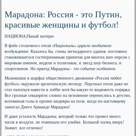
Марадона: Россия - это Путин,
красивые женщины и футбол!
НАЦИОНАЛЬный интерес
В фойе столичного отеля «Националь» царило необычное
возбуждение. Казалось бы, стены легендарного здания, постоянно
становившегося гостеприимным приютом для многих вип-персон с
мировым именем, видели и политиков, и звезд шоу-бизнеса, и
спортсменов. Но приезд Марадоны - это событие особенное.
Мальчишки в шарфах общественного движения «Россия любит
футбол» окружили аргентинскую легенду. Персонал отеля даже не
стал пытаться навести в лобби хотя бы какую-то видимость порядка.
Все грозные секьюрити словно на мгновение перенеслись в детство,
вспоминая голы и прочие шедевры на поле, когда по-настоящему
зажигал Диего Армандо Марадона!
И даже усталость Марадоны, который только что провел много
часов в воздухе, не помешала его улыбке. Большой палец вверх!
Значит, все отлично!