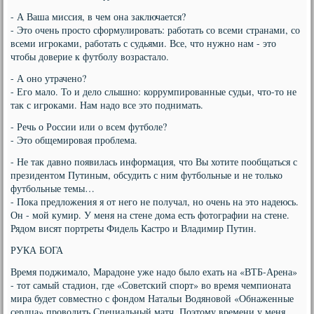
- А Ваша миссия, в чем она заключается?
- Это очень просто сформулировать: работать со всеми странами, со
всеми игроками, работать с судьями. Все, что нужно нам - это
чтобы доверие к футболу возрастало.
- А оно утрачено?
- Его мало. То и дело слышно: коррумпированные судьи, что-то не
так с игроками. Нам надо все это поднимать.
- Речь о России или о всем футболе?
- Это общемировая проблема.
- Не так давно появилась информация, что Вы хотите пообщаться с
президентом Путиным, обсудить с ним футбольные и не только
футбольные темы…
- Пока предложения я от него не получал, но очень на это надеюсь.
Он - мой кумир. У меня на стене дома есть фотографии на стене.
Рядом висят портреты Фидель Кастро и Владимир Путин.
РУКА БОГА
Время поджимало, Марадоне уже надо было ехать на «ВТБ-Арена»
- тот самый стадион, где «Советский спорт» во время чемпионата
мира будет совместно с фондом Натальи Водяновой «Обнаженные
сердца» проводить Специальный матч. Поэтому времени у меня