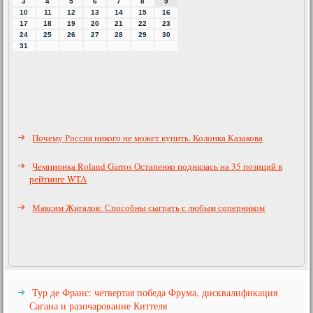
3
4
5
6
7
8
9
10
11
12
13
14
15
16
17
18
19
20
21
22
23
24
25
26
27
28
29
30
31
Почему Россия никого не может купить. Колонка Казакова
Чемпионка Roland Garros Остапенко поднялась на 35 позиций в
рейтинге WTA
Максим Жигалов: Способны сыграть с любым соперником
Тур де Франс: четвертая победа Фрума, дисквалификация
Сагана и разочарование Киттеля