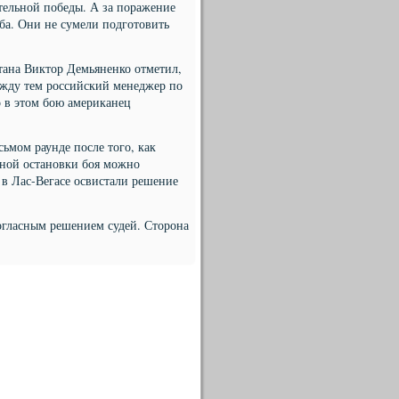
ительной победы. А за поражение
аба. Они не сумели подготовить
тана Виктор Демьяненко отметил,
ежду тем российский менеджер по
о в этом бою американец
ьмом раунде после того, как
ьной остановки боя можно
е в Лас-Вегасе освистали решение
огласным решением судей. Сторона