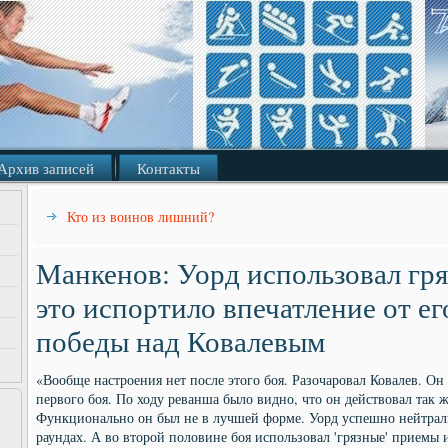
Архив записей
Контакты
Кто из воинов лишний?
Манкенов: Уорд использовал гр
это испортило впечатление от е
победы над Ковалевым
«Вообще настроения нет после этого боя. Разочаровал Ковалев. Он
первого боя. По ходу реванша было видно, что он действовал так ж
Функционально он был не в лучшей форме. Уорд успешно нейтрали
раундах. А во второй половине боя использовал 'грязные' приемы и