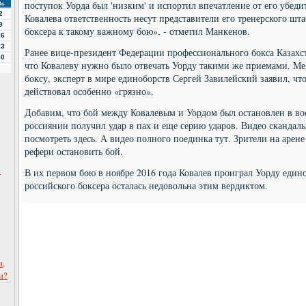
поступок Уорда был 'низким' и испортил впечатление от его убед
Вс
2
Ковалева ответственность несут представители его тренерского шт
9
боксера к такому важному бою», - отметил Манкенов.
16
23
Ранее вице-президент Федерации профессионального бокса Казахс
30
что Ковалеву нужно было отвечать Уорду такими же приемами. М
боксу, эксперт в мире единоборств Сергей Завилейский заявил, чт
действовал особенно «грязно».
Добавим, что бой между Ковалевым и Уордом был остановлен в вос
россиянин получил удар в пах и еще серию ударов. Видео скандал
посмотреть здесь. А видео полного поединка тут. Зрители на арен
рефери остановить бой.
о
В их первом бою в ноябре 2016 года Ковалев проиграл Уорду един
российского боксера осталась недовольна этим вердиктом.
и,
и?