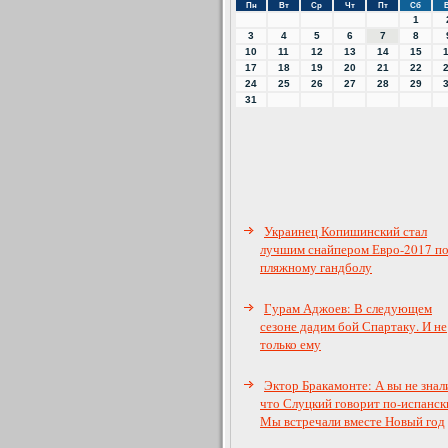
Пн
Вт
Ср
Чт
Пт
Сб
1
3
4
5
6
7
8
10
11
12
13
14
15
17
18
19
20
21
22
24
25
26
27
28
29
31
Украинец Копишинский стал
лучшим снайпером Евро-2017 п
пляжному гандболу
Гурам Аджоев: В следующем
сезоне дадим бой Спартаку. И не
только ему
Эктор Бракамонте: А вы не знал
что Слуцкий говорит по-испанск
Мы встречали вместе Новый год