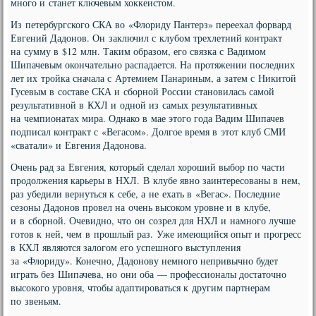
много и станет ключевым хоккеистом.
Из петербургского СКА во «Флориду Пантерз» переехал форвард
Евгений Дадонов. Он заключил с клубом трехлетний контракт
на сумму в $12 млн. Таким образом, его связка с Вадимом
Шипачевым окончательно распадается. На протяжении последних
лет их тройка сначала с Артемием Панариным, а затем с Никитой
Гусевым в составе СКА и сборной России становилась самой
результативной в КХЛ и одной из самых результативных
на чемпионатах мира. Однако в мае этого года Вадим Шипачев
подписал контракт с «Вегасом». Долгое время в этот клуб СМИ
«сватали» и Евгения Дадонова.
Очень рад за Евгения, который сделал хороший выбор по части
продолжения карьеры в НХЛ. В клубе явно заинтересованы в нем,
раз убедили вернуться к себе, а не ехать в «Вегас». Последние
сезоны Дадонов провел на очень высоком уровне и в клубе,
и в сборной. Очевидно, что он созрел для НХЛ и намного лучше
готов к ней, чем в прошлый раз. Уже имеющийся опыт и прогресс
в КХЛ являются залогом его успешного выступления
за «Флориду». Конечно, Дадонову немного непривычно будет
играть без Шипачева, но они оба — профессионалы достаточно
высокого уровня, чтобы адаптироваться к другим партнерам
по звеньям.