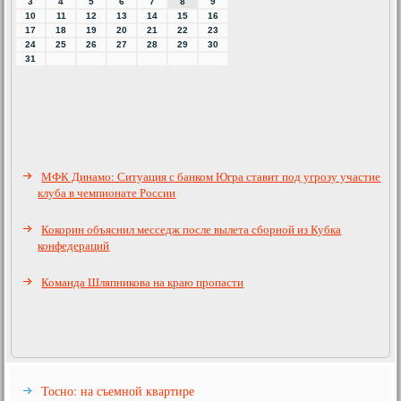
3
4
5
6
7
8
9
10
11
12
13
14
15
16
17
18
19
20
21
22
23
24
25
26
27
28
29
30
31
МФК Динамо: Ситуация с банком Югра ставит под угрозу участие
клуба в чемпионате России
Кокорин объяснил месседж после вылета сборной из Кубка
конфедераций
Команда Шляпникова на краю пропасти
Тосно: на съемной квартире