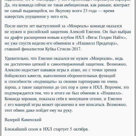
Да, эта команда сейчас не такая амбициозная, как раньше, контракт
не самый выдающийся, но Якупову всего 23 года — время
наверстать упущенное у него есть.
После шести лет выступлений за «Монреаль» команде оказался
не нужен и российский защитник Алексей Емелин. Он был выбран
на драфте расширения новым клубом НХЛ «Вегас Голден Найтс»,
но уже спустя неделю его обменяли в «Нэшвилл Предаторз»,
ставший финалистом Кубка Стэнли-2017.
Удивительно, что Емелин оказался не нужен «Монреалю», ведь
он достаточно цепкий и самоотверженный защитник. Возможно,
Алексею недостает навыков игры в атаке, но с точки зрения
бойцовских качеств, выполнения оборонительных функций
и способности «подчищать» за своими партнерами он очень
хорош, а такие защитники до сих пор в цене в НХЛ. Впрочем, это
подтверждается тем, что в итоге он был обменян в «Нэшвилл».
Команда хорошая, показала себя в минувшем сезоне, и Емелин
с его манерой игры может органично в нее вписаться. Возможно,
этот обмен даже пойдет ему на руку.
Валерий Каменский
Ближайший сезон в НХЛ стартует 5 октября.