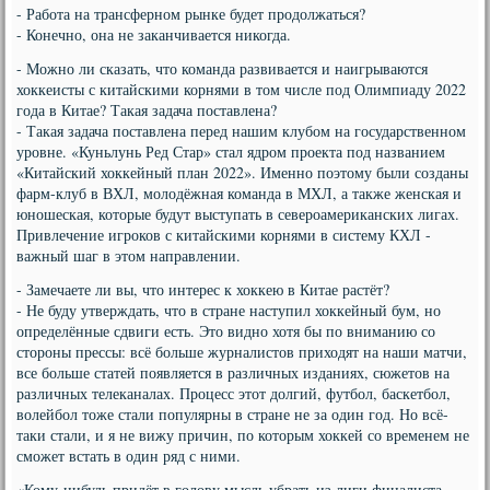
- Работа на трансферном рынке будет продолжаться?
- Конечно, она не заканчивается никогда.
- Можно ли сказать, что команда развивается и наигрываются
хоккеисты с китайскими корнями в том числе под Олимпиаду 2022
года в Китае? Такая задача поставлена?
- Такая задача поставлена перед нашим клубом на государственном
уровне. «Куньлунь Ред Стар» стал ядром проекта под названием
«Китайский хоккейный план 2022». Именно поэтому были созданы
фарм-клуб в ВХЛ, молодёжная команда в МХЛ, а также женская и
юношеская, которые будут выступать в североамериканских лигах.
Привлечение игроков с китайскими корнями в систему КХЛ -
важный шаг в этом направлении.
- Замечаете ли вы, что интерес к хоккею в Китае растёт?
- Не буду утверждать, что в стране наступил хоккейный бум, но
определённые сдвиги есть. Это видно хотя бы по вниманию со
стороны прессы: всё больше журналистов приходят на наши матчи,
все больше статей появляется в различных изданиях, сюжетов на
различных телеканалах. Процесс этот долгий, футбол, баскетбол,
волейбол тоже стали популярны в стране не за один год. Но всё-
таки стали, и я не вижу причин, по которым хоккей со временем не
сможет встать в один ряд с ними.
«Кому-нибудь придёт в голову мысль убрать из лиги финалиста