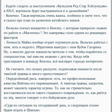
- Будете следить за выступлением «Куньлуня Ред Стар Хэйлунцзян»
в ВХЛ, вертикаль будет выстраиваться и в дальнейшем?
- Конечно. Такая вертикаль очень важна, особенно в свете того, что
я сказал про план по развитию китайского хоккея.
- Вольски поехал конкретно к Кинэну, с которым прекрасно знаком
по работе в «Магнитке»? Это наверняка стало одним из решающих
факторов.
- Личность Майка вообще играет огромную роль. Вольски работал с
ним, хоть и недолго, Ибрагимов выиграл с ним Кубок Гагарина.
Ну, а многие другие хоккеисты мечтали о том, чтобы поработать со
специалистом, чьё имя им знакомо с детства. Когда тебя
приглашают в команду Кинэна, всё выглядит гораздо интереснее.
- Не считаете, что сильно рискуете, подписывая хоккеиста после
тяжёлой травмы и много пропустившего?
- Определённый риск, наверное, есть, но профессиональные
качества Войтека его перевешивают. А тяжёлая травма, напротив,
может закалить характер игрока. То, как он стремительно
восстановился после такого страшного повреждения, то, как рвётся
на лёд, многое говорит о его бойцовском духе.
«Судя по ситуации на сегодняшний день, в следующем сезоне
будем играть в Шанхае»