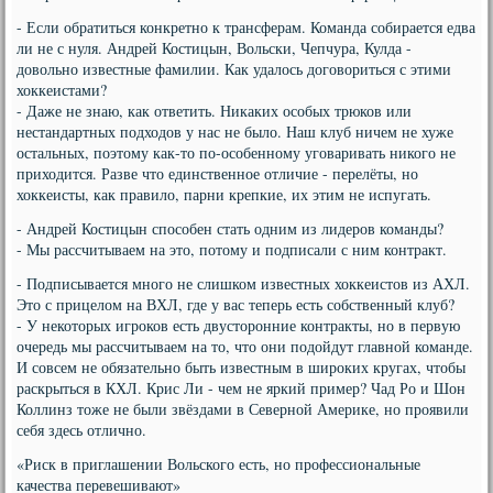
- Если обратиться конкретно к трансферам. Команда собирается едва
ли не с нуля. Андрей Костицын, Вольски, Чепчура, Кулда -
довольно известные фамилии. Как удалось договориться с этими
хоккеистами?
- Даже не знаю, как ответить. Никаких особых трюков или
нестандартных подходов у нас не было. Наш клуб ничем не хуже
остальных, поэтому как-то по-особенному уговаривать никого не
приходится. Разве что единственное отличие - перелёты, но
хоккеисты, как правило, парни крепкие, их этим не испугать.
- Андрей Костицын способен стать одним из лидеров команды?
- Мы рассчитываем на это, потому и подписали с ним контракт.
- Подписывается много не слишком известных хоккеистов из АХЛ.
Это с прицелом на ВХЛ, где у вас теперь есть собственный клуб?
- У некоторых игроков есть двусторонние контракты, но в первую
очередь мы рассчитываем на то, что они подойдут главной команде.
И совсем не обязательно быть известным в широких кругах, чтобы
раскрыться в КХЛ. Крис Ли - чем не яркий пример? Чад Ро и Шон
Коллинз тоже не были звёздами в Северной Америке, но проявили
себя здесь отлично.
«Риск в приглашении Вольского есть, но профессиональные
качества перевешивают»