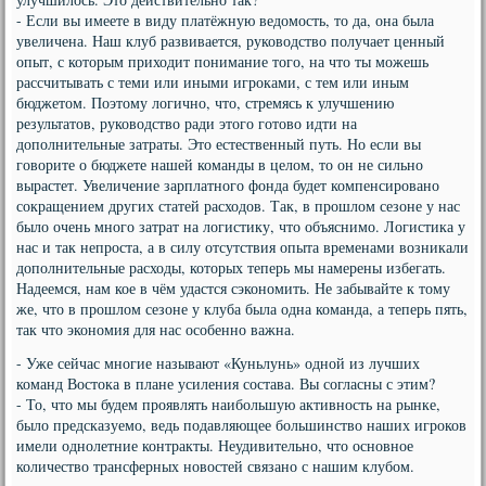
- Если вы имеете в виду платёжную ведомость, то да, она была
увеличена. Наш клуб развивается, руководство получает ценный
опыт, с которым приходит понимание того, на что ты можешь
рассчитывать с теми или иными игроками, с тем или иным
бюджетом. Поэтому логично, что, стремясь к улучшению
результатов, руководство ради этого готово идти на
дополнительные затраты. Это естественный путь. Но если вы
говорите о бюджете нашей команды в целом, то он не сильно
вырастет. Увеличение зарплатного фонда будет компенсировано
сокращением других статей расходов. Так, в прошлом сезоне у нас
было очень много затрат на логистику, что объяснимо. Логистика у
нас и так непроста, а в силу отсутствия опыта временами возникали
дополнительные расходы, которых теперь мы намерены избегать.
Надеемся, нам кое в чём удастся сэкономить. Не забывайте к тому
же, что в прошлом сезоне у клуба была одна команда, а теперь пять,
так что экономия для нас особенно важна.
- Уже сейчас многие называют «Куньлунь» одной из лучших
команд Востока в плане усиления состава. Вы согласны с этим?
- То, что мы будем проявлять наибольшую активность на рынке,
было предсказуемо, ведь подавляющее большинство наших игроков
имели однолетние контракты. Неудивительно, что основное
количество трансферных новостей связано с нашим клубом.