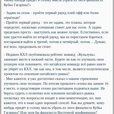
Кубка Гагарина?»
- Задача на сезон - пройти первый раунд плей-офф или более
серьёзная?
- Пройти первый раунд - это не задача, это планка, которая
определит, насколько успешным станет для нас сезон. А задача
предельно проста - выступить как можно лучше. Естественно, если
нам удастся выйти во второй раунд, мы не перестанем бороться,
постараемся выйти в третий, потом в четвёртый, потом… Думаю,
всё ясно, продолжать не стоит.
- Недавно КХЛ опубликовала рейтинг команд. «Куньлунь»
занимает место в нижней части. Будете ли как-то улучшать свои
позиции или понимаете, что китайскую команду всё равно никто
не уберёт из КХЛ, так как она, в том числе, является политическим
проектом по освоению китайского рынка?
- Мне кажется, я уже достаточно сказал о нашем стремлении
улучшить свои позиции. По итогам прошлого сезона мы заняли 16-
е место, в предстоящем сезоне рассчитываем подняться выше. Не
берусь судить о политике или освоении китайского рынка,
поскольку эти вопросы не входят в мою компетенцию, но, мне
кажется, что я знаю один хороший способ. Как вы думаете, кому-
нибудь придёт в голову мысль убрать из лиги финалиста Кубка
Гагарина? Или хотя бы финалиста Восточной конференции?