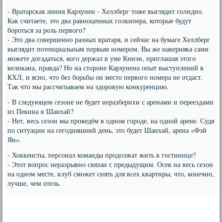
- Вратарская линия Кархунен - Хеллберг тоже выглядит солидно.
Как считаете, это два равноценных голкипера, которые будут
бороться за роль первого?
- Это два совершенно разных вратаря, и сейчас на бумаге Хеллберг
выглядит потенциальным первым номером. Вы же наверняка сами
можете догадаться, кого держал в уме Кинэн, приглашая этого
великана, правда? Но на стороне Кархунена опыт выступлений в
КХЛ, и ясно, что без борьбы он место первого номера не отдаст.
Так что мы рассчитываем на здоровую конкуренцию.
- В следующем сезоне не будет неразберихи с аренами и переездами
из Пекина в Шанхай?
- Нет, весь сезон мы проведём в одном городе, на одной арене. Судя
по ситуации на сегодняшний день, это будет Шанхай, арена «Фэй
Ян».
- Хоккеисты, персонал команды продолжат жить в гостинице?
- Этот вопрос неразрывно связан с предыдущим. Осев на весь сезон
на одном месте, клуб сможет снять для всех квартиры, что, конечно,
лучше, чем отель.