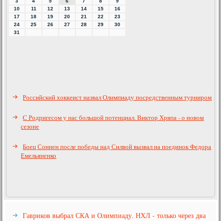
3
4
5
6
7
8
9
10
11
12
13
14
15
16
17
18
19
20
21
22
23
24
25
26
27
28
29
30
31
Российский хоккеист назвал Олимпиаду посредственным турниром
С Родригесом у нас большой потенциал. Виктор Хряпа - о новом
сезоне
Боец Соннен после победы над Силвой вызвал на поединок Федора
Емельяненко
Гавриков выбрал СКА и Олимпиаду. НХЛ - только через два