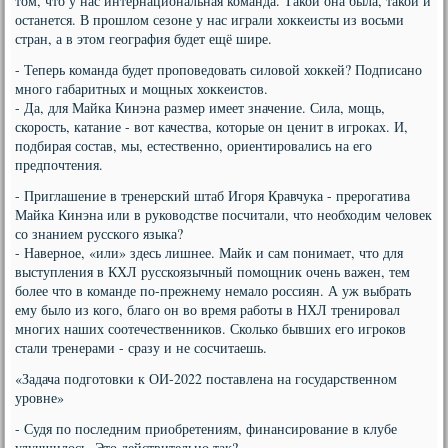
том, что у нас интернациональная команда. Такой она была, такой и
останется. В прошлом сезоне у нас играли хоккеисты из восьми
стран, а в этом география будет ещё шире.
- Теперь команда будет проповедовать силовой хоккей? Подписано
много габаритных и мощных хоккеистов.
- Да, для Майка Кинэна размер имеет значение. Сила, мощь,
скорость, катание - вот качества, которые он ценит в игроках. И,
подбирая состав, мы, естественно, ориентировались на его
предпочтения.
- Приглашение в тренерский штаб Игоря Кравчука - прерогатива
Майка Кинэна или в руководстве посчитали, что необходим человек
со знанием русского языка?
- Наверное, «или» здесь лишнее. Майк и сам понимает, что для
выступления в КХЛ русскоязычный помощник очень важен, тем
более что в команде по-прежнему немало россиян. А уж выбрать
ему было из кого, благо он во время работы в НХЛ тренировал
многих наших соотечественников. Сколько бывших его игроков
стали тренерами - сразу и не сосчитаешь.
«Задача подготовки к ОИ-2022 поставлена на государственном
уровне»
- Судя по последним приобретениям, финансирование в клубе
улучшилось. Это действительно так?