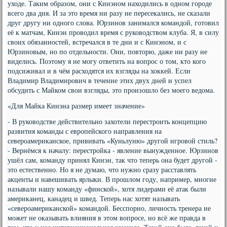
уходе. Таким образом, они с Кинэном находились в одном городе
всего два дня. И за это время ни разу не пересекались, не сказали
друг другу ни одного слова. Юрзинов занимался командой, готовил
её к матчам, Кинэн проводил время с руководством клуба. Я, в силу
своих обязанностей, встречался в те дни и с Кинэном, и с
Юрзиновым, но по отдельности. Они, повторю, даже ни разу не
виделись. Поэтому я не могу ответить на вопрос о том, кто кого
подсиживал и в чём расходятся их взгляды на хоккей. Если
Владимир Владимирович в течение этих двух дней и успел
обсудить с Майком свои взгляды, это произошло без моего ведома.
«Для Майка Кинэна размер имеет значение»
- В руководстве действительно захотели перестроить концепцию
развития команды с европейского направления на
североамериканское, прививать «Куньлуню» другой игровой стиль?
- Вернёмся к началу: перестройка - явление вынужденное. Юрзинов
ушёл сам, команду принял Кинэн, так что теперь она будет другой -
это естественно. Но я не думаю, что нужно сразу расставлять
акценты и навешивать ярлыки. В прошлом году, например, многие
называли нашу команду «финской», хотя лидерами её атак были
американец, канадец и швед. Теперь нас хотят называть
«североамериканской» командой. Бесспорно, личность тренера не
может не оказывать влияния в этом вопросе, но всё же правда в