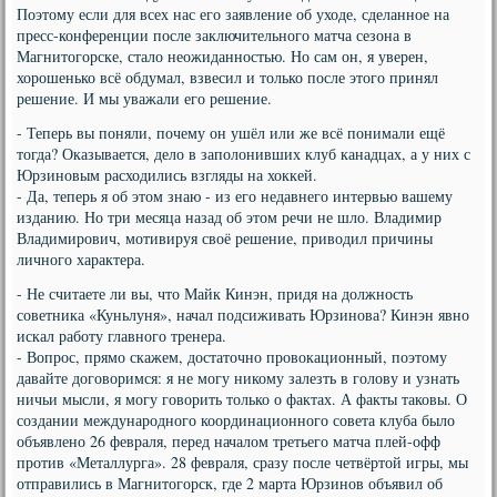
Поэтому если для всех нас его заявление об уходе, сделанное на
пресс-конференции после заключительного матча сезона в
Магнитогорске, стало неожиданностью. Но сам он, я уверен,
хорошенько всё обдумал, взвесил и только после этого принял
решение. И мы уважали его решение.
- Теперь вы поняли, почему он ушёл или же всё понимали ещё
тогда? Оказывается, дело в заполонивших клуб канадцах, а у них с
Юрзиновым расходились взгляды на хоккей.
- Да, теперь я об этом знаю - из его недавнего интервью вашему
изданию. Но три месяца назад об этом речи не шло. Владимир
Владимирович, мотивируя своё решение, приводил причины
личного характера.
- Не считаете ли вы, что Майк Кинэн, придя на должность
советника «Куньлуня», начал подсиживать Юрзинова? Кинэн явно
искал работу главного тренера.
- Вопрос, прямо скажем, достаточно провокационный, поэтому
давайте договоримся: я не могу никому залезть в голову и узнать
ничьи мысли, я могу говорить только о фактах. А факты таковы. О
создании международного координационного совета клуба было
объявлено 26 февраля, перед началом третьего матча плей-офф
против «Металлурга». 28 февраля, сразу после четвёртой игры, мы
отправились в Магнитогорск, где 2 марта Юрзинов объявил об