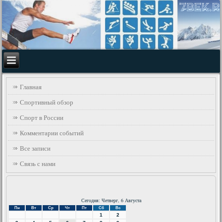
Главная
Спортивный обзор
Спорт в России
Комментарии событий
Все записи
Связь с нами
Сегодня: Четверг, 6 Августа
Пн
Вт
Ср
Чт
Пт
Сб
Вс
1
2