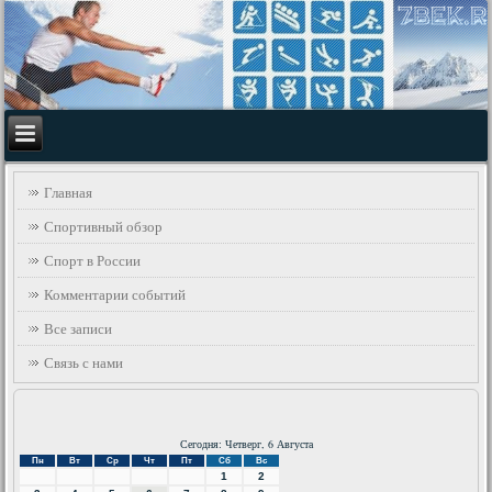
Главная
Спортивный обзор
Спорт в России
Комментарии событий
Все записи
Связь с нами
Сегодня: Четверг, 6 Августа
Пн
Вт
Ср
Чт
Пт
Сб
Вс
1
2