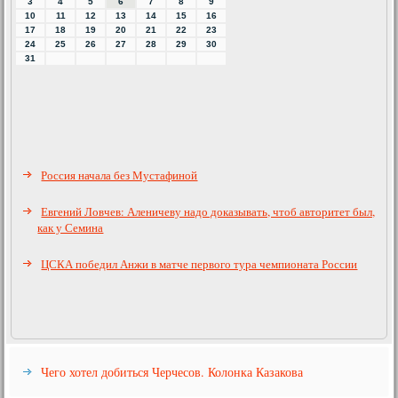
3
4
5
6
7
8
9
10
11
12
13
14
15
16
17
18
19
20
21
22
23
24
25
26
27
28
29
30
31
Россия начала без Мустафиной
Евгений Ловчев: Аленичеву надо доказывать, чтоб авторитет был,
как у Семина
ЦСКА победил Анжи в матче первого тура чемпионата России
Чего хотел добиться Черчесов. Колонка Казакова