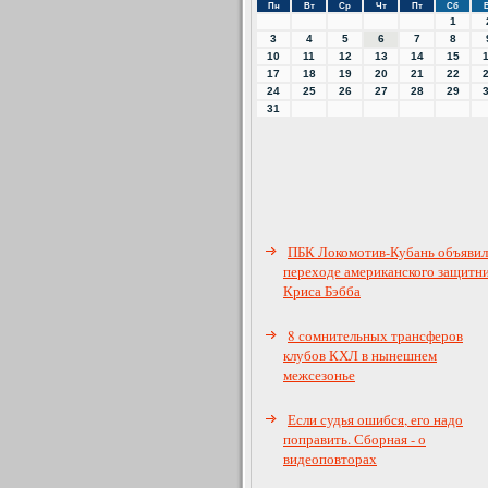
Пн
Вт
Ср
Чт
Пт
Сб
1
3
4
5
6
7
8
10
11
12
13
14
15
17
18
19
20
21
22
24
25
26
27
28
29
31
ПБК Локомотив-Кубань объявил
переходе американского защитн
Криса Бэбба
8 сомнительных трансферов
клубов КХЛ в нынешнем
межсезонье
Если судья ошибся, его надо
поправить. Сборная - о
видеоповторах