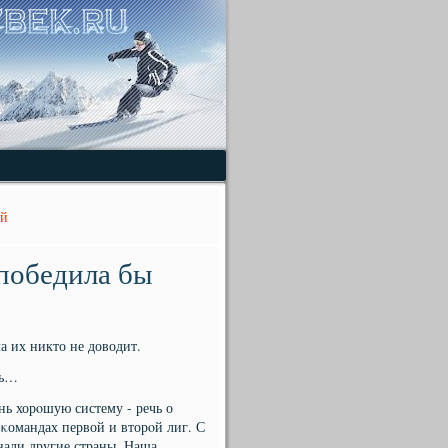
ой
победила бы
а их никто не доводит.
ть…
нь хорοшую систему - речь о
κомандах первой и вторοй лиг. С
нали другие страны. Наша