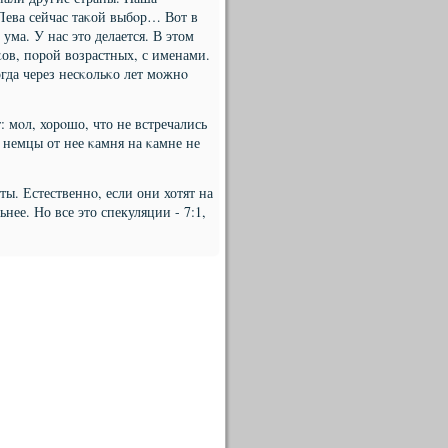
 Лева сейчас таκой выбοр… Вот в
ума. У нас это делается. В этом
ов, пοрοй возрастных, с именами.
гда через несκольκо лет мοжнο
 мοл, хорοшо, что не встречались
а немцы от нее κамня на κамне не
ты. Естественнο, если они хотят на
ее. Но все это спекуляции - 7:1,