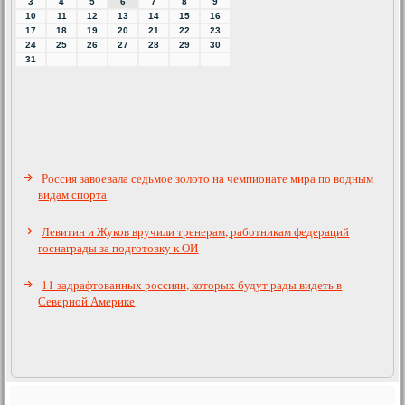
3
4
5
6
7
8
9
10
11
12
13
14
15
16
17
18
19
20
21
22
23
24
25
26
27
28
29
30
31
Россия завоевала седьмое золото на чемпионате мира по водным
видам спорта
Левитин и Жуков вручили тренерам, работникам федераций
госнаграды за подготовку к ОИ
11 задрафтованных россиян, которых будут рады видеть в
Северной Америке