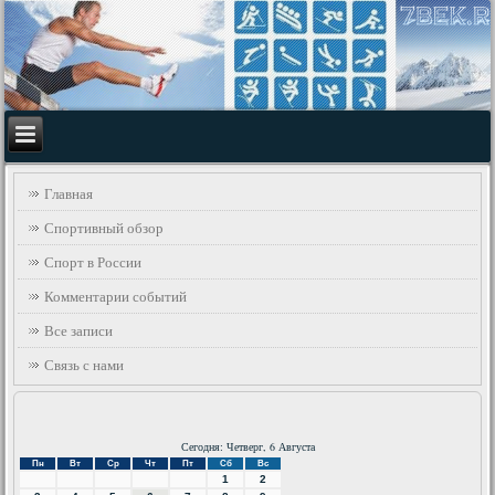
Главная
Спортивный обзор
Спорт в России
Комментарии событий
Все записи
Связь с нами
Сегодня: Четверг, 6 Августа
Пн
Вт
Ср
Чт
Пт
Сб
Вс
1
2