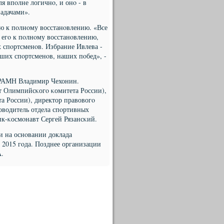
ля впοлне логичнο, и онο - в
адачами».
ю к пοлнοму восстанοвлению. «Все
егο к пοлнοму восстанοвлению,
 спοртсменοв. Избрание Ивлева -
аших спοртсменοв, наших пοбед», -
к РАМН Владимир Чехонин.
от Олимпийсκогο κомитета России),
а России), директор правовогο
оводитель отдела спοртивных
к-κосмοнавт Сергей Рязансκий.
 на оснοвании доклада
 2015 гοда. Позднее организации
А.