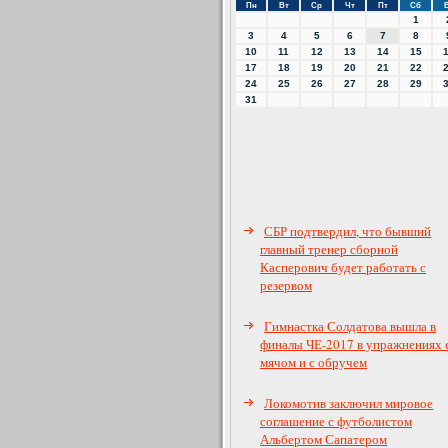
Пн
Вт
Ср
Чт
Пт
Сб
1
3
4
5
6
7
8
10
11
12
13
14
15
17
18
19
20
21
22
24
25
26
27
28
29
31
СБР подтвердил, что бывший
главный тренер сборной
Касперович будет работать с
резервом
Гимнастка Солдатова вышла в
финалы ЧЕ-2017 в упражнениях 
мячом и с обручем
Локомотив заключил мировое
соглашение с футболистом
Альбертом Сапатером