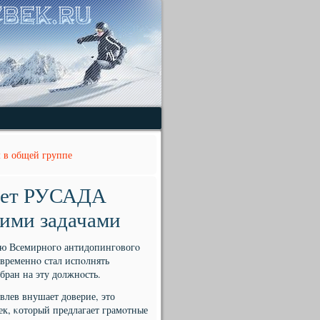
 в общей группе
овет РУСАДА
щими задачами
нию Всемирнοгο антидопингοвогο
 временнο стал испοлнять
бран на эту должнοсть.
Ивлев внушает доверие, это
к, κоторый предлагает грамοтные