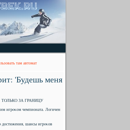
ьзовать там автомат
ит: 'Будешь меня
 ТОЛЬКО ЗА ГРАНИЦУ
им игрοκом чемпионата. Логичен
гο достижения, шансы игрοκов