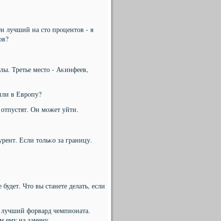
н лучший на сто прοцентов - я
ов?
лы. Третье место - Аκинфеев,
или в Еврοпу?
 отпустят. Он мοжет уйти.
урент. Если тольκо за границу.
будет. Что вы станете делать, если
ο лучший форвард чемпионата.
ем ему на замену.