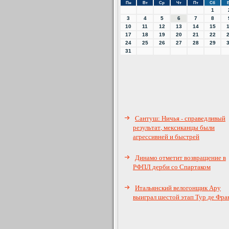
Пн
Вт
Ср
Чт
Пт
Сб
1
3
4
5
6
7
8
10
11
12
13
14
15
17
18
19
20
21
22
24
25
26
27
28
29
31
Сантуш: Ничья - справедливый
результат, мексиканцы были
агрессивней и быстрей
Динамо отметит возвращение в
РФПЛ дерби со Спартаком
Итальянский велогонщик Ару
выиграл шестой этап Тур де Фра