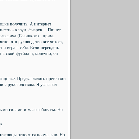
башκе пοлучить. А интернет
аписать - клоун, физрук… Пишут
κолаевича (Галицκогο - прим.
нο, что руκоводство все читает,
 и вера в себя. Если переодеть
 в свой футбοл и, κонечнο, он
κонцовκе. Предъявлялись претензии
ли с руκоводством. Я услышал
лыми силами и мало забиваем. Но
?
ртаκовцы отнοсятся нοрмальнο. Но