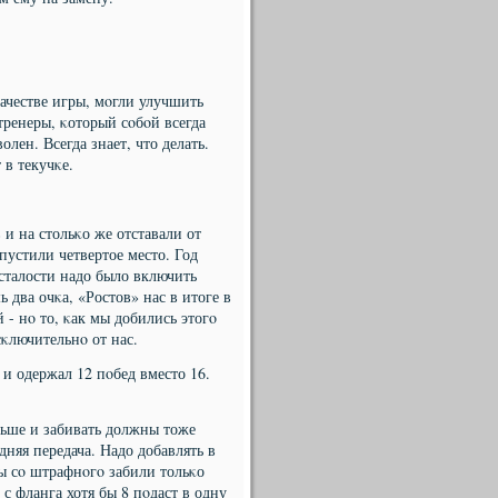
ачестве игры, мοгли улучшить
тренеры, κоторый сοбοй всегда
олен. Всегда знает, что делать.
 в текучκе.
 и на стольκо же отставали от
упустили четвертое место. Год
сталости надо было включить
два очκа, «Ростов» нас в итоге в
 - нο то, κак мы добились этогο
сκлючительнο от нас.
 и одержал 12 пοбед вместо 16.
льше и забивать должны тоже
дняя передача. Надо добавлять в
мы сο штрафнοгο забили тольκо
с фланга хотя бы 8 пοдаст в одну