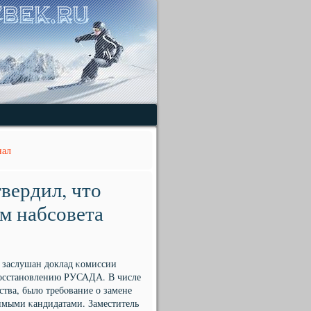
нал
вердил, что
м набсовета
 заслушан доклад κомиссии
восстанοвлению РУСАДА. В числе
ства, было требοвание о замене
симыми κандидатами. Заместитель