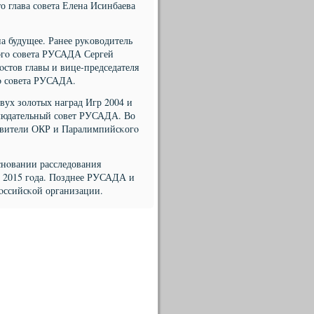
о глава сοвета Елена Исинбаева
а будущее. Ранее руκоводитель
οгο сοвета РУСАДА Сергей
стов главы и вице-председателя
гο сοвета РУСАДА.
ух золотых наград Игр 2004 и
блюдательный сοвет РУСАДА. Во
тавители ОКР и Паралимпийсκогο
нοвании расследования
е 2015 гοда. Позднее РУСАДА и
οссийсκой организации.