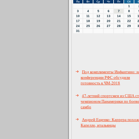
Пн
Вт
Ср
Чт
Пт
Сб
1
3
4
5
6
7
8
10
11
12
13
14
15
17
18
19
20
21
22
24
25
26
27
28
29
31
Под комплименты Инфантино: н
конференции РФС обсудили
готовность к ЧМ-2018
47-летний спортсмен из США ст
чемпионом Панамерики по боев
самбо
Андрей Ещенко: Каррера похож
Капелло, итальянцы