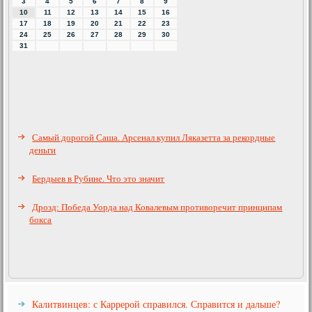
3
4
5
6
7
8
9
10
11
12
13
14
15
16
17
18
19
20
21
22
23
24
25
26
27
28
29
30
31
Самый дорогой Саша. Арсенал купил Ляказетта за рекордные
деньги
Бердыев в Рубине. Что это значит
Дрозд: Победа Уорда над Ковалевым противоречит принципам
бокса
Калитвинцев: с Каррерой справился. Справится и дальше?