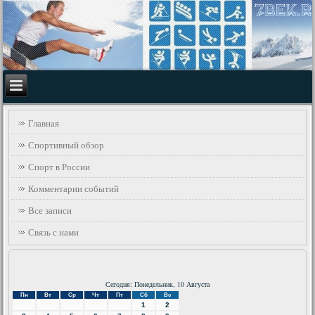
Главная
Спортивный обзор
Спорт в России
Комментарии событий
Все записи
Связь с нами
Сегодня: Понедельник, 10 Августа
Пн
Вт
Ср
Чт
Пт
Сб
Вс
1
2