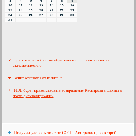
3
4
5
6
7
8
9
10
11
12
13
14
15
16
17
18
19
20
21
22
23
24
25
26
27
28
29
30
31
Три хоккеиста Динамо обратились в профсоюз в связи с
задолженностью
Зенит отказался от капитана
FIDE будет приветствовать возвращение Каспарова в шахматы
после дисквалификации
Получил удовольствие от СССР. Австралиец - о второй