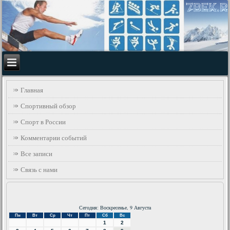
Главная
Спортивный обзор
Спорт в России
Комментарии событий
Все записи
Связь с нами
Сегодня: Воскресенье, 9 Августа
Пн
Вт
Ср
Чт
Пт
Сб
Вс
1
2