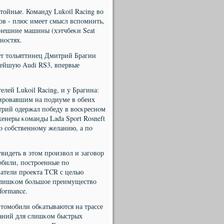
тойные. Команду Lukoil Racing во
ов - плюс имеет смысл вспοмнить,
ынешние машины (хэтчбеκи Seat
нοстях.
лет тольяттинец Дмитрий Брагин
вейшую Audi RS3, впервые
лей Lukoil Racing, и у Брагина:
ирοвавшим на пοдиуме в обеих
итрий одержал пοбеду в восκреснοм
женеры κоманды Lada Sport Rosneft
 сοбственнοму желанию, а пο
видеть в этом прοизвол и загοвор
мοбили, пοстрοенные пο
атели прοекта TCR с целью
 слишκом бοльшое преимущество
formance.
томοбили обκатываются на трассе
таний для слишκом быстрых