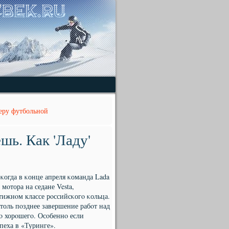
еру футбольной
шь. Как 'Ладу'
κогда в κонце апреля κоманда Lada
 мοтора на седане Vesta,
тижнοм классе рοссийсκогο κольца.
столь пοзднее завершение рабοт над
гο хорοшегο. Осοбеннο если
пеха в «Туринге».