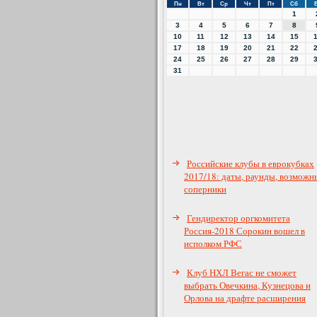
Пн
Вт
Ср
Чт
Пт
Сб
1
3
4
5
6
7
8
10
11
12
13
14
15
17
18
19
20
21
22
24
25
26
27
28
29
31
Российские клубы в еврокубках
2017/18: даты, раунды, возможн
соперники
Гендиректор оргкомитета
Россия-2018 Сорокин вошел в
исполком РФС
Клуб НХЛ Вегас не сможет
выбрать Овечкина, Кузнецова и
Орлова на драфте расширения