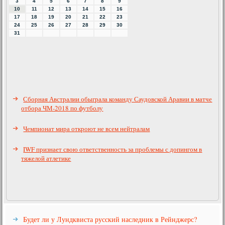
3
4
5
6
7
8
9
10
11
12
13
14
15
16
17
18
19
20
21
22
23
24
25
26
27
28
29
30
31
Сборная Австралии обыграла команду Саудовской Аравии в матче
отбора ЧМ-2018 по футболу
Чемпионат мира откроют не всем нейтралам
IWF признает свою ответственность за проблемы с допингом в
тяжелой атлетике
Будет ли у Лундквиста русский наследник в Рейнджерс?