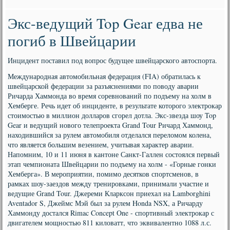
Экс-ведущий Top Gear едва не
погиб в Швейцарии
Инцидент поставил под вопрос будущее швейцарского автоспорта.
Международная автомобильная федерация (FIA) обратилась к
швейцарской федерации за разъяснениями по поводу аварии
Ричарда Хаммонда во время соревнований по подъему на холм в
Хемберге. Речь идет об инциденте, в результате которого электрокар
стоимостью в миллион долларов сгорел дотла. Экс-звезда шоу Top
Gear и ведущий нового телепроекта Grand Tour Ричард Хаммонд,
находившийся за рулем автомобиля отделался переломом колена,
что является большим везением, учитывая характер аварии.
Напомним, 10 и 11 июня в кантоне Санкт-Галлен состоялся первый
этап чемпионата Швейцарии по подъему на холм - «Горные гонки
Хемберга». В мероприятии, помимо десятков спортсменов, в
рамках шоу-заездов между тренировками, принимали участие и
ведущие Grand Tour. Джереми Кларксон приехал на Lamborghini
Aventador S, Джеймс Мэй был за рулем Honda NSX, а Ричарду
Хаммонду достался Rimac Concept One - спортивный электрокар с
двигателем мощностью 811 киловатт, что эквивалентно 1088 л.с.