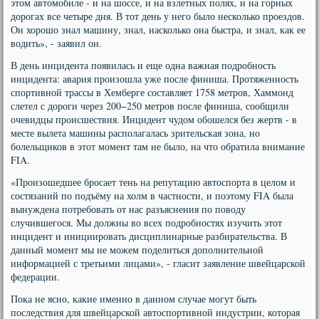
этом автомобиле - и на шоссе, и на взлетных полях, и на горных
дорогах все четыре дня. В тот день у него было несколько проездов.
Он хорошо знал машину, знал, насколько она быстра, и знал, как ее
водить», - заявил он.
В день инцидента появилась и еще одна важная подробность
инцидента: авария произошла уже после финиша. Протяженность
спортивной трассы в Хемберге составляет 1758 метров, Хаммонд
слетел с дороги через 200−250 метров после финиша, сообщили
очевидцы происшествия. Инцидент чудом обошелся без жертв - в
месте вылета машины располагалась зрительская зона, но
болельщиков в этот момент там не было, на что обратила внимание
FIA.
«Произошедшее бросает тень на репутацию автоспорта в целом и
состязаний по подъёму на холм в частности, и поэтому FIA была
вынуждена потребовать от нас разъяснения по поводу
случившегося. Мы должны во всех подробностях изучить этот
инцидент и инициировать дисциплинарные разбирательства. В
данный момент мы не можем поделиться дополнительной
информацией с третьими лицами», - гласит заявление швейцарской
федерации.
Пока не ясно, какие именно в данном случае могут быть
последствия для швейцарской автоспортивной индустрии, которая