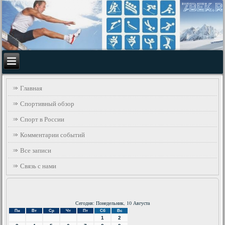
Главная
Спортивный обзор
Спорт в России
Комментарии событий
Все записи
Связь с нами
Сегодня: Понедельник, 10 Августа
Пн
Вт
Ср
Чт
Пт
Сб
Вс
1
2