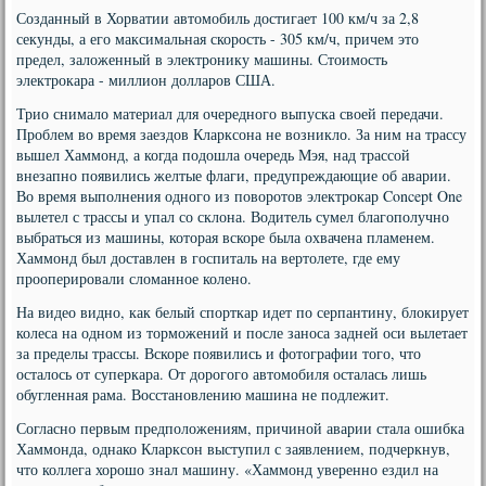
Созданный в Хорватии автомобиль достигает 100 км/ч за 2,8
секунды, а его максимальная скорость - 305 км/ч, причем это
предел, заложенный в электронику машины. Стоимость
электрокара - миллион долларов США.
Трио снимало материал для очередного выпуска своей передачи.
Проблем во время заездов Кларксона не возникло. За ним на трассу
вышел Хаммонд, а когда подошла очередь Мэя, над трассой
внезапно появились желтые флаги, предупреждающие об аварии.
Во время выполнения одного из поворотов электрокар Concept One
вылетел с трассы и упал со склона. Водитель сумел благополучно
выбраться из машины, которая вскоре была охвачена пламенем.
Хаммонд был доставлен в госпиталь на вертолете, где ему
прооперировали сломанное колено.
На видео видно, как белый спорткар идет по серпантину, блокирует
колеса на одном из торможений и после заноса задней оси вылетает
за пределы трассы. Вскоре появились и фотографии того, что
осталось от суперкара. От дорогого автомобиля осталась лишь
обугленная рама. Восстановлению машина не подлежит.
Согласно первым предположениям, причиной аварии стала ошибка
Хаммонда, однако Кларксон выступил с заявлением, подчеркнув,
что коллега хорошо знал машину. «Хаммонд уверенно ездил на