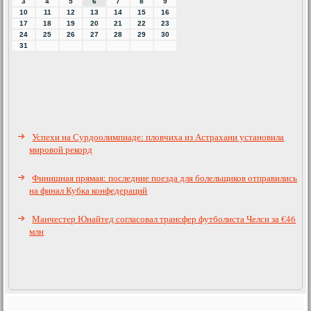
3
4
5
6
7
8
9
10
11
12
13
14
15
16
17
18
19
20
21
22
23
24
25
26
27
28
29
30
31
Успехи на Сурдоолимпиаде: пловчиха из Астрахани установила
мировой рекорд
Финишная прямая: последние поезда для болельщиков отправились
на финал Кубка конфедераций
Манчестер Юнайтед согласовал трансфер футболиста Челси за €46
млн