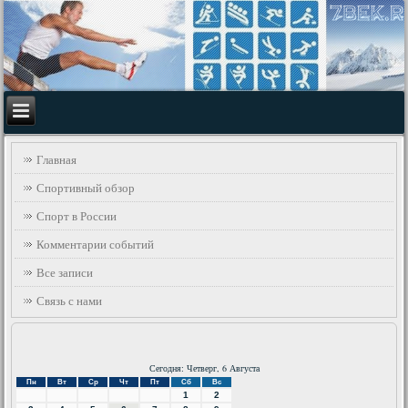
Главная
Спортивный обзор
Спорт в России
Комментарии событий
Все записи
Связь с нами
Сегодня: Четверг, 6 Августа
Пн
Вт
Ср
Чт
Пт
Сб
Вс
1
2