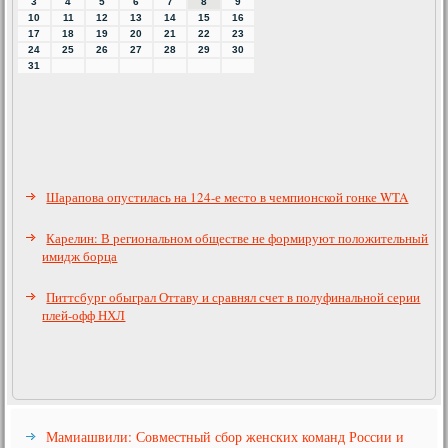
3
4
5
6
7
8
9
10
11
12
13
14
15
16
17
18
19
20
21
22
23
24
25
26
27
28
29
30
31
Шарапова опустилась на 124-е место в чемпионской гонке WTA
Карелин: В региональном обществе не формируют положительный
имидж борца
Питтсбург обыграл Оттаву и сравнял счет в полуфинальной серии
плей-офф НХЛ
Мамиашвили: Совместный сбор женских команд России и