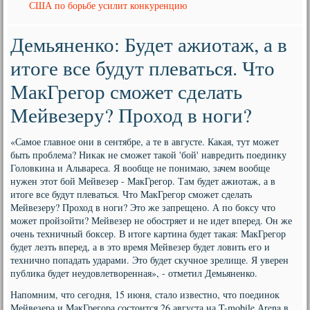
США по борьбе усилит конкуренцию
Демьяненко: Будет ажиотаж, а в
итоге все будут плеваться. Что
МакГрегор сможет сделать
Мейвезеру? Проход в ноги?
«Самое главное они в сентябре, а те в августе. Какая, тут может
быть проблема? Никак не сможет такой 'бой' навредить поединку
Головкина и Альвареса. Я вообще не понимаю, зачем вообще
нужен этот бой Мейвезер - МакГрегор. Там будет ажиотаж, а в
итоге все будут плеваться. Что МакГрегор сможет сделать
Мейвезеру? Проход в ноги? Это же запрещено. А по боксу что
может пройзойти? Мейвезер не обостряет и не идет вперед. Он же
очень техничный боксер. В итоге картина будет такая: МакГрегор
будет лезть вперед, а в это время Мейвезер будет ловить его и
технично попадать ударами. Это будет скучное зрелище. Я уверен
публика будет неудовлетворенная», - отметил Демьяненко.
Напомним, что сегодня, 15 июня, стало известно, что поединок
Мейвезера и МакГрегора состоится 26 августа на T-mobile Аrena в