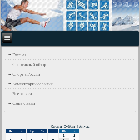
Главная
Спортивный обзор
Спорт в России
Комментарии событий
Все записи
Связь с нами
Сегодня: Суббота, 8 Августа
Пн
Вт
Ср
Чт
Пт
Сб
Вс
1
2