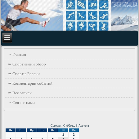
Главная
Спортивный обзор
Спорт в России
Комментарии событий
Все записи
Связь с нами
Сегодня: Суббота, 8 Августа
Пн
Вт
Ср
Чт
Пт
Сб
Вс
1
2