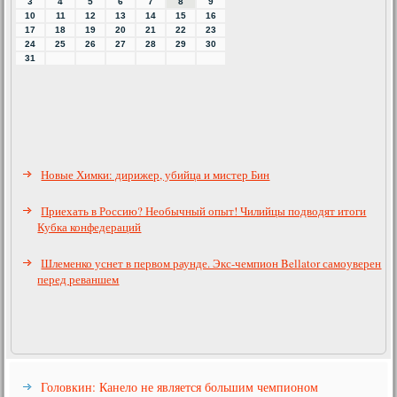
3
4
5
6
7
8
9
10
11
12
13
14
15
16
17
18
19
20
21
22
23
24
25
26
27
28
29
30
31
Новые Химки: дирижер, убийца и мистер Бин
Приехать в Россию? Необычный опыт! Чилийцы подводят итоги
Кубка конфедераций
Шлеменко уснет в первом раунде. Экс-чемпион Bellator самоуверен
перед реваншем
Головкин: Канело не является большим чемпионом