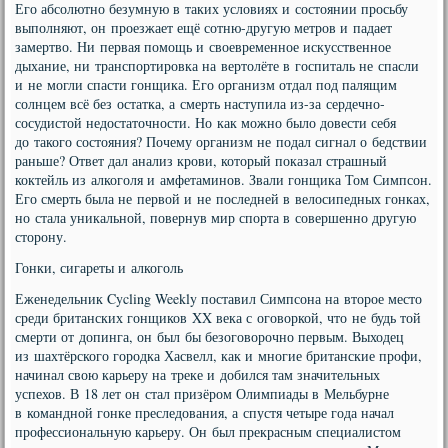
Его абсолютно безумную в таких условиях и состоянии просьбу
выполняют, он проезжает ещё сотню-другую метров и падает
замертво. Ни первая помощь и своевременное искусственное
дыхание, ни транспортировка на вертолёте в госпиталь не спасли
и не могли спасти гонщика. Его организм отдал под палящим
солнцем всё без остатка, а смерть наступила из-за сердечно-
сосудистой недостаточности. Но как можно было довести себя
до такого состояния? Почему организм не подал сигнал о бедствии
раньше? Ответ дал анализ крови, который показал страшный
коктейль из алкоголя и амфетаминов. Звали гонщика Том Симпсон.
Его смерть была не первой и не последней в велосипедных гонках,
но стала уникальной, повернув мир спорта в совершенно другую
сторону.
Гонки, сигареты и алкоголь
Еженедельник Cycling Weekly поставил Симпсона на второе место
среди британских гонщиков XX века с оговоркой, что не будь той
смерти от допинга, он был бы безоговорочно первым. Выходец
из шахтёрского городка Хасвелл, как и многие британские профи,
начинал свою карьеру на треке и добился там значительных
успехов. В 18 лет он стал призёром Олимпиады в Мельбурне
в командной гонке преследования, а спустя четыре года начал
профессиональную карьеру. Он был прекрасным специалистом