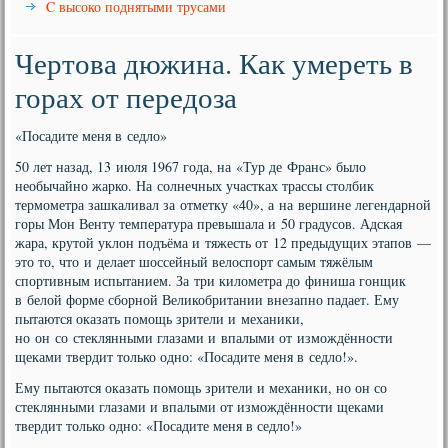
C высоко поднятыми трусами
Чертова дюжина. Как умереть в
горах от передоза
«Посадите меня в седло»
50 лет назад, 13 июля 1967 года, на «Тур де Франс» было
необычайно жарко. На солнечных участках трассы столбик
термометра зашкаливал за отметку «40», а на вершине легендарной
горы Мон Венту температура превышала и 50 градусов. Адская
жара, крутой уклон подъёма и тяжесть от 12 предыдущих этапов —
это то, что и делает шоссейный велоспорт самым тяжёлым
спортивным испытанием. За три километра до финиша гонщик
в белой форме сборной Великобритании внезапно падает. Ему
пытаются оказать помощь зрители и механики,
но он со стеклянными глазами и впалыми от измождённости
щеками твердит только одно: «Посадите меня в седло!».
Ему пытаются оказать помощь зрители и механики, но он со
стеклянными глазами и впалыми от измождённости щеками
твердит только одно: «Посадите меня в седло!»