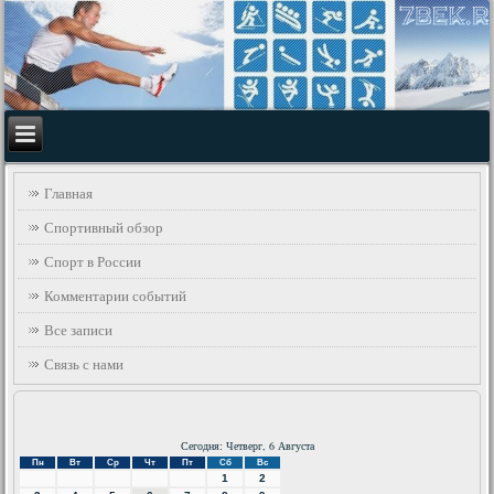
Главная
Спортивный обзор
Спорт в России
Комментарии событий
Все записи
Связь с нами
Сегодня: Четверг, 6 Августа
Пн
Вт
Ср
Чт
Пт
Сб
Вс
1
2