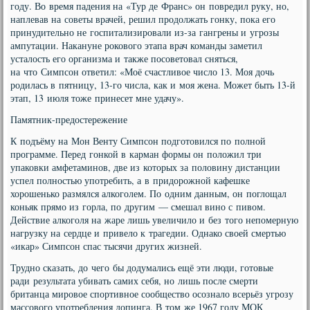
году. Во время падения на «Тур де Франс» он повредил руку, но,
наплевав на советы врачей, решил продолжать гонку, пока его
принудительно не госпитализировали из-за гангрены и угрозы
ампутации. Накануне рокового этапа врач команды заметил
усталость его организма и также посоветовал сняться,
на что Симпсон ответил: «Моё счастливое число 13. Моя дочь
родилась в пятницу, 13-го числа, как и моя жена. Может быть 13-й
этап, 13 июля тоже принесет мне удачу».
Памятник-предостережение
К подъёму на Мон Венту Симпсон подготовился по полной
программе. Перед гонкой в карман формы он положил три
упаковки амфетаминов, две из которых за половину дистанции
успел полностью употребить, а в придорожной кафешке
хорошенько размялся алкоголем. По одним данным, он поглощал
коньяк прямо из горла, по другим — смешал вино с пивом.
Действие алкоголя на жаре лишь увеличило и без того непомерную
нагрузку на сердце и привело к трагедии. Однако своей смертью
«икар» Симпсон спас тысячи других жизней.
Трудно сказать, до чего бы додумались ещё эти люди, готовые
ради результата убивать самих себя, но лишь после смерти
британца мировое спортивное сообщество осознало всерьёз угрозу
массового употребления допинга. В том же 1967 году МОК