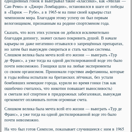
однодневных гонок и выигрывал такие «классики», как «Милан —
Сан-Ремо» и «Джиро Ломбардии», остановился в шаге от победы
в «Париж — Рубе», а в 1965-м на пике своей карьеры стал
чемпионом мира. Благодаря этому успеху он был первым
велогонщиком, признанным на родине спортсменом года.
Сказать, что всех этих успехов он добился исключительно
благодаря допингу, значит сильно покривить душой. В начале
карьеры он даже негативно отзывался о запрещённых препаратах,
но затем был вынужден смириться и стать частью системы.
Слишком велика была мечта всей его жизни — выиграть «Тур
де Франс», а уже тогда на одной дистилированной воде это было
почти невозможно. Гонщики шли на любые эксперименты
со своим организмом. Принимали горстями амфетамины, которые
в годы войны испытали на британских лётчиках, без устали
бомбивших немецкие города, курили во время гонки (так как
ошибочно считалось, что никотин повышает выносливость)
и сметали всё спиртное в придорожных забегаловках, вынуждая
оргкомитет оплачивать потом огромные счета.
Слишком велика была мечта всей его жизни — выиграть «Тур де
Франс», а уже тогда на одной дистилированной воде это было
почти невозможно.
На что был готов Симпсон, показывает случившееся с ним в 1965