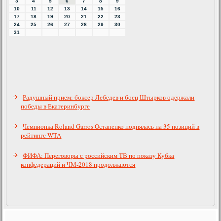
3
4
5
6
7
8
9
10
11
12
13
14
15
16
17
18
19
20
21
22
23
24
25
26
27
28
29
30
31
Радушный прием: боксер Лебедев и боец Штырков одержали
победы в Екатеринбурге
Чемпионка Roland Garros Остапенко поднялась на 35 позиций в
рейтинге WTA
ФИФА: Переговоры с российским ТВ по показу Кубка
конфедераций и ЧМ-2018 продолжаются