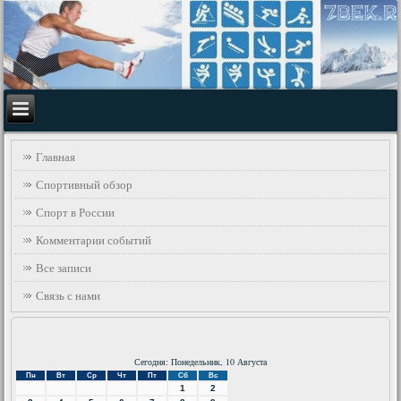
Главная
Спортивный обзор
Спорт в России
Комментарии событий
Все записи
Связь с нами
Сегодня: Понедельник, 10 Августа
Пн
Вт
Ср
Чт
Пт
Сб
Вс
1
2