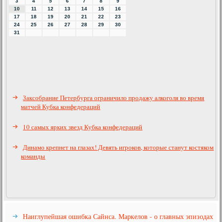
3
4
5
6
7
8
9
10
11
12
13
14
15
16
17
18
19
20
21
22
23
24
25
26
27
28
29
30
31
Заксобрание Петербурга ограничило продажу алкоголя во время
матчей Кубка конфедераций
10 самых ярких звезд Кубка конфедераций
Динамо крепнет на глазах! Девять игроков, которые станут костяком
команды
Наиглупейшая ошибка Сайнса. Маркелов - о главных эпизодах