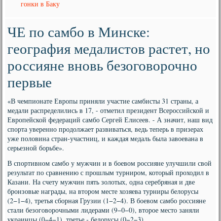
гонки в Баку
ЧЕ по самбо в Минске:
география медалистов растет, но
россияне вновь безоговорочно
первые
«В чемпионате Европы приняли участие самбисты 31 страны, а
медали распределились в 17, - отметил президент Всероссийской и
Европейской федераций самбо Сергей Елисеев. - А значит, наш вид
спорта уверенно продолжает развиваться, ведь теперь в призерах
уже половина стран-участниц, и каждая медаль была завоевана в
серьезной борьбе».
В спортивном самбо у мужчин и в боевом россияне улучшили свой
результат по сравнению с прошлым турниром, который проходил в
Казани. На счету мужчин пять золотых, одна серебряная и две
бронзовые награды, на втором месте хозяева турниры белорусы
(2−1−4), третья сборная Грузии (1−2−4). В боевом самбо россияне
стали безоговорочными лидерами (9−0−0), второе место заняли
украинцы (0−4−1), третье - белорусы (0−2−3).