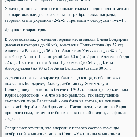
У женщин по сравнению с прошлым годом на одно золото меньше
- четыре золотые, две серебряные и три бронзовые награды,
вторыми стали украинки (2−2−5), третьими - белоруски (1−2−4).
Девушки с характером
В соревнованиях у женщин первые места заняли Елена Бондарева
(весовая категория до 48 кг), Анастасия Поликарпова (до 52 кг),
Анастасия Валова (до 56 кг) и Анастасия Хомячкова (до 68 кг),
серебро у Арины Пчелинцевой (до 60 кг) и Ирины Алексеевой (до
72 кг). Третьими стали Анна Щербакова (до 64 кг), Дайна
Амбарцумова (до 80 кг) и Анна Балашова (свыше 80 кг).
«Девушки показали характер, бились до конца, особенно хочу
похвалить Бондареву, Валову, дебютантку Хомячкову и
Поликарпову, - отметил в беседе с ТАСС главный тренер команды
Юрий Борисочкин. - А что не понравилось, так выступление
чемпионки мира Балашовой - она была не готова, не показала
желаемой борьбы и Амбарцумова. Пчелинцева, чемпионка Европы
прошлого года, отлично отборолась на первой стадии, а в финале
сгорела».
Специалист отметил, что впереди у первого состава команды
ноябрьский чемпионат мира в Сочи. «Участницы чемпионата