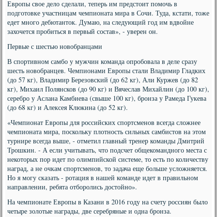
Европы свое дело сделали, теперь им предстоит помочь в
подготовке участницам чемпионата мира в Сочи. Туда, кстати, тоже
едет много дебютанток. Думаю, на следующий год им вдвойне
захочется пробиться в первый состав», - уверен он.
Первые с шестью новобранцами
В спортивном самбо у мужчин команда опробовала в деле сразу
шесть новобранцев. Чемпионами Европы стали Владимир Гладких
(до 57 кг), Владимир Березовский (до 62 кг), Али Куржев (до 82
кг), Михаил Полянсков (до 90 кг) и Вячеслав Михайлин (до 100 кг),
серебро у Аслана Камбиева (свыше 100 кг), бронза у Рамеда Гукева
(до 68 кг) и Алексея Клюкина (до 52 кг).
«Чемпионат Европы для российских спортсменов всегда сложнее
чемпионата мира, поскольку плотность сильных самбистов на этом
турнире всегда выше, - отметил главный тренер команды Дмитрий
Трошкин. - А если учитывать, что подсчет общекомандного места с
некоторых пор идет по олимпийской системе, то есть по количеству
наград, а не очкам спортсменов, то задача еще больше усложняется.
Но я могу сказать - ротация в нашей команде идет в правильном
направлении, ребята отборолись достойно».
На чемпионате Европы в Казани в 2016 году на счету россиян было
четыре золотые награды, две серебряные и одна бронза.