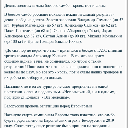
Девять золотых школы боевого самбо - кровь, пот и слезы
В боевом самбо россияне показали исключительный результат -
девять побед из девяти. Золото завоевали Владимир Ломанов (до 52
кг), Курбан Магомедов (до 57 кг), Александр Саликов (до 62 кг),
Павел Пантелеев (до 68 кг), Ованес Абгарян (до 74 кг), Икрам
Алискеров (до 82 кг), Султан Алиев (до 90 кг), Михаил Мохнаткин
(до 100 кг) и Денис Гольцов (свыше 100 кг).
«До сих пор не верю, что так, - признался в беседе с ТАСС главный
тренер команды Александр Конаков. - В то, что выиграем
общекомандный зачет, не сомневался, но чтобы с таким
результатом! Понимаю, что это не очень прилично по отношению к
коллегам по цеху, но все это - кровь, пот и слезы наших тренеров и
их работа по отбору в регионах».
Наставник по итогам турнира не смог предъявить ни одной
претензии к своим подопечным. «Нет замечаний, ни к одному, -
подчеркнул Конаков. - Все молодцы».
Белоруссия провела репетицию перед Евроиграми
Накануне старта чемпионата Европы стало известно, что самбо
будет представлено на Европейских играх в Белоруссии в 2019
году. Соответствующее решение было принято на заседании