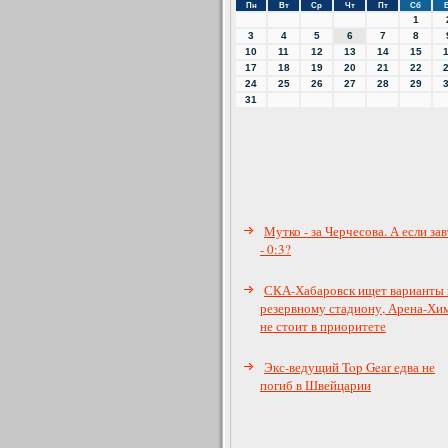
Пн
Вт
Ср
Чт
Пт
Сб
1
3
4
5
6
7
8
10
11
12
13
14
15
17
18
19
20
21
22
24
25
26
27
28
29
31
Мутко - за Черчесова. А если за
- 0:3?
СКА-Хабаровск ищет варианты 
резервному стадиону, Арена-Хи
не стоит в приоритете
Экс-ведущий Top Gear едва не
погиб в Швейцарии