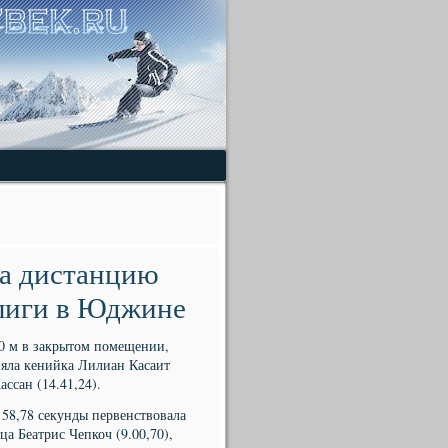
ла дистанцию
 лиги в Юджине
00 м в закрытом помещении,
няла кенийка Лилиан Касаит
ссан (14.41,24).
 58,78 секунды первенствовала
а Беатрис Чепкоч (9.00,70),