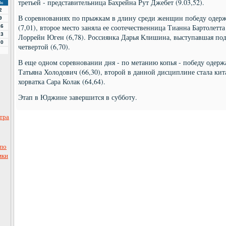
третьей - представительница Бахрейна Рут Джебет (9.03,52).
Вс
2
В соревнованиях по прыжкам в длину среди женщин победу одерж
9
(7,01), второе место заняла ее соотечественница Тианна Бартолетта 
16
23
Лоррейн Юген (6,78). Россиянка Дарья Клишина, выступавшая по
30
четвертой (6,70).
В еще одном соревновании дня - по метанию копья - победу одерж
Татьяна Холодович (66,30), второй в данной дисциплине стала кит
хорватка Сара Колак (64,64).
Этап в Юджине завершится в субботу.
втра
по
мки