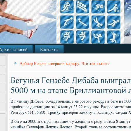
Архив записей
Контакты
Арбитр Егоров завершил карьеру. Что это значит?
Бегунья Гензебе Дибаба выигра
5000 м на этапе Бриллиантовой
В пятницу Дибаба, обладательница мирового рекорда в беге на 50
пробежала дистанцию за 14 минут 25,22 секунды. Второе место за
Ренгерук (14.36,80). Тройку призеров замкнула голландка Сифан Ха
В беге на 3000 м с препятствиями у женщин с результатом 8 минут
кенийка Селлифин Чептик Чеспол. Второй стала ее соотечественниц