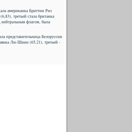
ала американка Бриттни Риз
(6,83), третьей стала британка
д нейтральным флагом, была
ала представительница Белоруссии
аянка Лю Шиин (65,21), третьей -