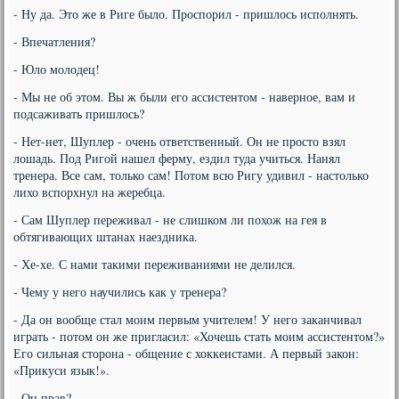
- Ну да. Это же в Риге было. Проспорил - пришлось исполнять.
- Впечатления?
- Юло молодец!
- Мы не об этом. Вы ж были его ассистентом - наверное, вам и
подсаживать пришлось?
- Нет-нет, Шуплер - очень ответственный. Он не просто взял
лошадь. Под Ригой нашел ферму, ездил туда учиться. Нанял
тренера. Все сам, только сам! Потом всю Ригу удивил - настолько
лихо вспорхнул на жеребца.
- Сам Шуплер переживал - не слишком ли похож на гея в
обтягивающих штанах наездника.
- Хе-хе. С нами такими переживаниями не делился.
- Чему у него научились как у тренера?
- Да он вообще стал моим первым учителем! У него заканчивал
играть - потом он же пригласил: «Хочешь стать моим ассистентом?»
Его сильная сторона - общение с хоккеистами. А первый закон:
«Прикуси язык!».
- Он прав?