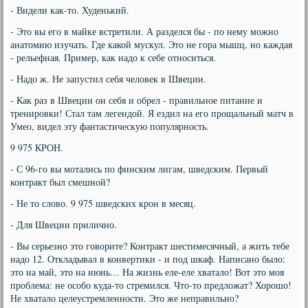
- Видели как-то. Худенький.
- Это вы его в майке встретили. А разделся бы - по нему можно
анатомию изучать. Где какой мускул. Это не гора мышц, но каждая
- рельефная. Пример, как надо к себе относиться.
- Надо ж. Не запустил себя человек в Швеции.
- Как раз в Швеции он себя и обрел - правильное питание и
тренировки! Стал там легендой. Я ездил на его прощальный матч в
Умео, видел эту фантастическую популярность.
9 975 КРОН.
- С 96-го вы мотались по финским лигам, шведским. Первый
контракт был смешной?
- Не то слово. 9 975 шведских крон в месяц.
- Для Швеции прилично.
- Вы серьезно это говорите? Контракт шестимесячный, а жить тебе
надо 12. Откладывал в конвертики - и под шкаф. Написано было:
это на май, это на июнь… На жизнь еле-еле хватало! Вот это моя
проблема: не особо куда-то стремился. Что-то предложат? Хорошо!
Не хватало целеустремленности. Это же неправильно?