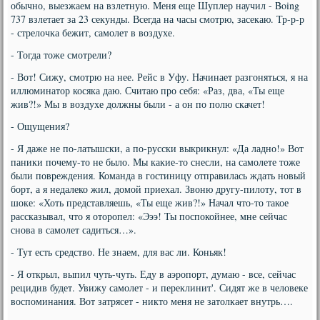
обычно, выезжаем на взлетную. Меня еще Шуплер научил - Boing
737 взлетает за 23 секунды. Всегда на часы смотрю, засекаю. Тр-р-р
- стрелочка бежит, самолет в воздухе.
- Тогда тоже смотрели?
- Вот! Сижу, смотрю на нее. Рейс в Уфу. Начинает разгоняться, я на
иллюминатор косяка даю. Считаю про себя: «Раз, два, «Ты еще
жив?!» Мы в воздухе должны были - а он по полю скачет!
- Ощущения?
- Я даже не по-латышски, а по-русски выкрикнул: «Да ладно!» Вот
паники почему-то не было. Мы какие-то снесли, на самолете тоже
были повреждения. Команда в гостиницу отправилась ждать новый
борт, а я недалеко жил, домой приехал. Звоню другу-пилоту, тот в
шоке: «Хоть представляешь, «Ты еще жив?!» Начал что-то такое
рассказывал, что я оторопел: «Эээ! Ты поспокойнее, мне сейчас
снова в самолет садиться…».
- Тут есть средство. Не знаем, для вас ли. Коньяк!
- Я открыл, выпил чуть-чуть. Еду в аэропорт, думаю - все, сейчас
рецидив будет. Увижу самолет - и переклинит'. Сидят же в человеке
воспоминания. Вот затрясет - никто меня не затолкает внутрь….