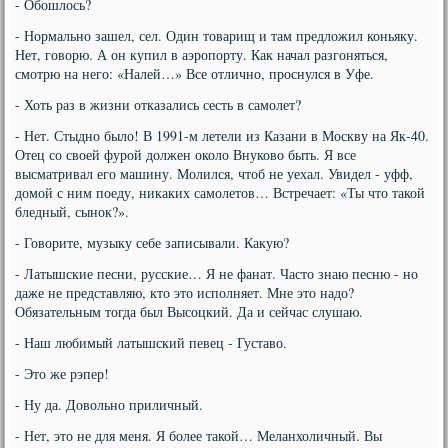
- Обошлось?
- Нормально зашел, сел. Один товарищ и там предложил коньяку.
Нет, говорю. А он купил в аэропорту. Как начал разгоняться,
смотрю на него: «Налей…» Все отлично, проснулся в Уфе.
- Хоть раз в жизни отказались сесть в самолет?
- Нет. Стыдно было! В 1991-м летели из Казани в Москву на Як-40.
Отец со своей фурой должен около Внуково быть. Я все
высматривал его машину. Молился, чтоб не уехал. Увидел - уфф,
домой с ним поеду, никаких самолетов… Встречает: «Ты что такой
бледный, сынок?».
- Говорите, музыку себе записывали. Какую?
- Латышские песни, русские… Я не фанат. Часто знаю песню - но
даже не представляю, кто это исполняет. Мне это надо?
Обязательным тогда был Высоцкий. Да и сейчас слушаю.
- Наш любимый латышский певец - Густаво.
- Это же рэпер!
- Ну да. Довольно приличный.
- Нет, это не для меня. Я более такой… Меланхоличный. Вы