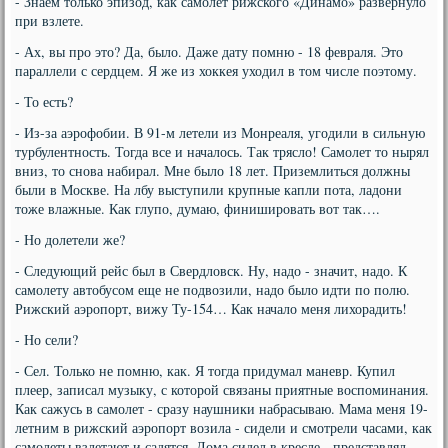
- Знаем только эпизод, как самолет рижского «Динамо» развернуло
при взлете.
- Ах, вы про это? Да, было. Даже дату помню - 18 февраля. Это
параллели с сердцем. Я же из хоккея уходил в том числе поэтому.
- То есть?
- Из-за аэрофобии. В 91-м летели из Монреаля, угодили в сильную
турбулентность. Тогда все и началось. Так трясло! Самолет то нырял
вниз, то снова набирал. Мне было 18 лет. Приземлиться должны
были в Москве. На лбу выступили крупные капли пота, ладони
тоже влажные. Как глупо, думаю, финишировать вот так….
- Но долетели же?
- Следующий рейс был в Свердловск. Ну, надо - значит, надо. К
самолету автобусом еще не подвозили, надо было идти по полю.
Рижский аэропорт, вижу Ту-154… Как начало меня лихорадить!
- Но сели?
- Сел. Только не помню, как. Я тогда придумал маневр. Купил
плеер, записал музыку, с которой связаны приятные воспоминания.
Как сажусь в самолет - сразу наушники набрасываю. Мама меня 19-
летним в рижский аэропорт возила - сидели и смотрели часами, как
самолеты взлетают и садятся. Дома сидел в кресле - представлял,