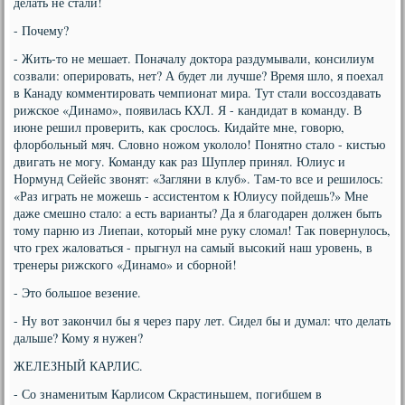
делать не стали!
- Почему?
- Жить-то не мешает. Поначалу доктора раздумывали, консилиум
созвали: оперировать, нет? А будет ли лучше? Время шло, я поехал
в Канаду комментировать чемпионат мира. Тут стали воссоздавать
рижское «Динамо», появилась КХЛ. Я - кандидат в команду. В
июне решил проверить, как срослось. Кидайте мне, говорю,
флорбольный мяч. Словно ножом укололо! Понятно стало - кистью
двигать не могу. Команду как раз Шуплер принял. Юлиус и
Нормунд Сейейс звонят: «Загляни в клуб». Там-то все и решилось:
«Раз играть не можешь - ассистентом к Юлиусу пойдешь?» Мне
даже смешно стало: а есть варианты? Да я благодарен должен быть
тому парню из Лиепаи, который мне руку сломал! Так повернулось,
что грех жаловаться - прыгнул на самый высокий наш уровень, в
тренеры рижского «Динамо» и сборной!
- Это большое везение.
- Ну вот закончил бы я через пару лет. Сидел бы и думал: что делать
дальше? Кому я нужен?
ЖЕЛЕЗНЫЙ КАРЛИС.
- Со знаменитым Карлисом Скрастиньшем, погибшем в