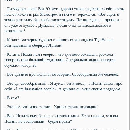
- Тысячу раз прав! Вот Юлиус здорово умеет задавить в себе злость
после плохой игры. Я смотрел на него и поражался: «Вот здесь я
точно разорался бы, злоба захлестнула». Потом едешь в аэропорт -
оп, уже отпускает. Думаешь: а если б начал высказываться в
раздевалке?
- Казался мастером художественного слова индеец Тед Нолан,
возглавлявший сборную Латвии.
- Кстати, Нолан нам говорил, что для него большая проблема -
говорить при большой аудитории. Специально ходил на курсы,
обучался говорить.
- Вот давайте про Нолана поговорим. Своеобразный же человек.
- Это да, своеобразный… Я думал, он индеец - а Нолан сказал про
себя: «I am first nation people». А удивил он меня своим подходом.
- В чем?
- Это все, что могу сказать. Удивил своим подходом!
- Вы с Игнатьевым были его ассистентами. Если скажем, что вы
Нолана не восприняли - будем правы?