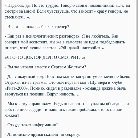
- Надеюсь, да. Но это трудно. Говорю своим помощникам: «Эй, ты
смотри за мной! Если чувствуешь, что заносит - сразу говори, не
стесняйся…».
- В чем вы пока слабы как тренер?
- Как раз в психологических разговорах. Я не любитель. Как
говорит мой ассистент, мы же в самолете не идем подбадривать
пилота, чтоб лучше взлетел: «Эй, давай, настройся!».
«ЧТО-ТО ДОКТОР ДОЛГО СМОТРИТ…».
- Вы же играли вместе с Сергеем Жолтком?
- Да. Локаутный год. Но в том матче, когда он умер, меня не было.
Отдыхал из-за травмы. Это был первый матч Шуплера в клубе
«Рига-2000». Помню, сидел в раздевалке - команда должна была
вернуться из поездки. Вдруг новость….
- Мы к чему спрашиваем. Ведь после этого случая вы обследовали
собственное сердце - и нашлись такие проблемы, что оставили
хоккей?
- Откуда такая информация?
- Латвийские друзья сказали по секрету.