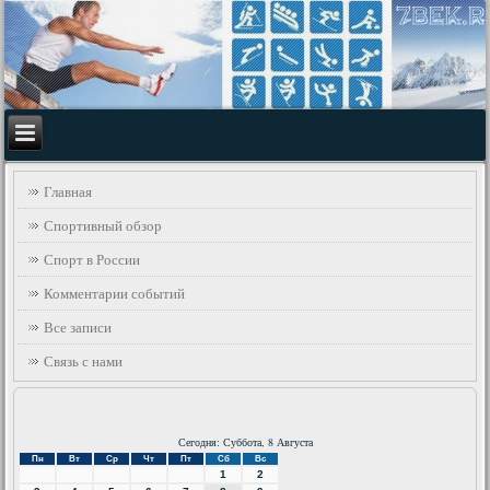
Главная
Спортивный обзор
Спорт в России
Комментарии событий
Все записи
Связь с нами
Сегодня: Суббота, 8 Августа
Пн
Вт
Ср
Чт
Пт
Сб
Вс
1
2