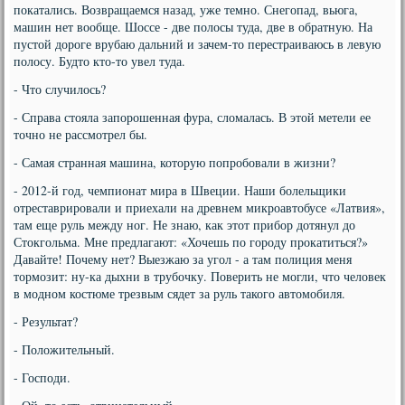
покатались. Возвращаемся назад, уже темно. Снегопад, вьюга,
машин нет вообще. Шоссе - две полосы туда, две в обратную. На
пустой дороге врубаю дальний и зачем-то перестраиваюсь в левую
полосу. Будто кто-то увел туда.
- Что случилось?
- Справа стояла запорошенная фура, сломалась. В этой метели ее
точно не рассмотрел бы.
- Самая странная машина, которую попробовали в жизни?
- 2012-й год, чемпионат мира в Швеции. Наши болельщики
отреставрировали и приехали на древнем микроавтобусе «Латвия»,
там еще руль между ног. Не знаю, как этот прибор дотянул до
Стокгольма. Мне предлагают: «Хочешь по городу прокатиться?»
Давайте! Почему нет? Выезжаю за угол - а там полиция меня
тормозит: ну-ка дыхни в трубочку. Поверить не могли, что человек
в модном костюме трезвым сядет за руль такого автомобиля.
- Результат?
- Положительный.
- Господи.