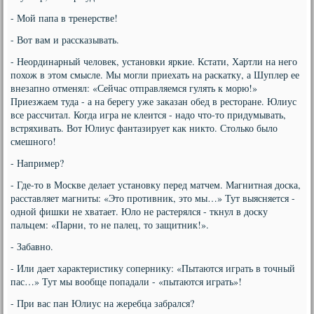
- Мой папа в тренерстве!
- Вот вам и рассказывать.
- Неординарный человек, установки яркие. Кстати, Хартли на него
похож в этом смысле. Мы могли приехать на раскатку, а Шуплер ее
внезапно отменял: «Сейчас отправляемся гулять к морю!»
Приезжаем туда - а на берегу уже заказан обед в ресторане. Юлиус
все рассчитал. Когда игра не клеится - надо что-то придумывать,
встряхивать. Вот Юлиус фантазирует как никто. Столько было
смешного!
- Например?
- Где-то в Москве делает установку перед матчем. Магнитная доска,
расставляет магниты: «Это противник, это мы…» Тут выясняется -
одной фишки не хватает. Юло не растерялся - ткнул в доску
пальцем: «Парни, то не палец, то защитник!».
- Забавно.
- Или дает характеристику сопернику: «Пытаются играть в точный
пас…» Тут мы вообще попадали - «пытаются играть»!
- При вас пан Юлиус на жеребца забрался?