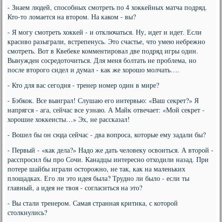
- Знаем людей, способных смотреть по 4 хоккейных матча подряд.
Кто-то ломается на втором. На каком - вы?
- Я могу смотреть хоккей - и отключаться. Ну, идет и идет. Если
красиво разыграли, встрепенусь. Это счастье, что умею небрежно
смотреть. Вот в Квебеке комментировал две подряд игры один.
Вынужден сосредоточиться. Для меня болтать не проблема, но
после второго сидел и думал - как же хорошо молчать….
- Кто для вас сегодня - тренер номер один в мире?
- Бэбкок. Все выиграл! Слушаю его интервью: «Ваш секрет?» Я
напрягся - ага, сейчас все узнаю. А Майк отвечает: «Мой секрет -
хорошие хоккеисты…» Эх, не рассказал!
- Вошел бы он сюда сейчас - два вопроса, которые ему задали бы?
- Первый - «как дела?» Надо же дать человеку освоиться. А второй -
расспросил бы про Сочи. Канадцы интересно отходили назад. При
потере шайбы играли осторожно, не так, как на маленьких
площадках. Его ли это идея была? Трудно ли было - если ты
главный, а идея не твоя - согласиться на это?
- Вы стали тренером. Самая странная критика, с которой
столкнулись?