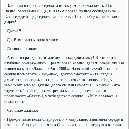
- Закончил я не из-за сердца, а потому, что сломал кисть. Но…
Ладно, рассказываю! Да, в 2006-м провел полное обследование.
Есть сердце и предсердие, такая стенка. Вот в ней у меня оказалась
дырка!
- Дырка?!
- Да. Выяснилось, врожденное.
- Страшно слышать.
- А сколько раз до этого мне делали кардиограмму! В тот-то раз
случайно обнаружилось. Травмировал колено, делали операцию. Не
вышел на матч «Лада» - «Рига-2000». На всякий случай решили
сердце посмотреть. Лежу-лежу, доктор смотрит: «Ага, сердце
увеличено на столько-то процентов, стенки потолще…» Вдруг
замолкает. Что-то, думаю, долго он меня смотрит. Окликаю: «Что
случилось?» Доктор посмотрел на меня, еще помолчал - и
произносит: «Слушай, у тебя дырка в сердце…» Мне казалось, я
ослышался.
- Что было дальше?
- Прежде такие вещи оперировали - натурально вынимали сердце и
штопали. А тут узнали, что в Словакии провели первую в истории