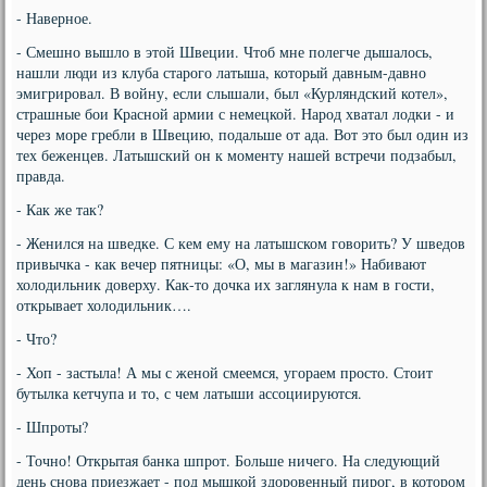
- Наверное.
- Смешно вышло в этой Швеции. Чтоб мне полегче дышалось,
нашли люди из клуба старого латыша, который давным-давно
эмигрировал. В войну, если слышали, был «Курляндский котел»,
страшные бои Красной армии с немецкой. Народ хватал лодки - и
через море гребли в Швецию, подальше от ада. Вот это был один из
тех беженцев. Латышский он к моменту нашей встречи подзабыл,
правда.
- Как же так?
- Женился на шведке. С кем ему на латышском говорить? У шведов
привычка - как вечер пятницы: «О, мы в магазин!» Набивают
холодильник доверху. Как-то дочка их заглянула к нам в гости,
открывает холодильник….
- Что?
- Хоп - застыла! А мы с женой смеемся, угораем просто. Стоит
бутылка кетчупа и то, с чем латыши ассоциируются.
- Шпроты?
- Точно! Открытая банка шпрот. Больше ничего. На следующий
день снова приезжает - под мышкой здоровенный пирог, в котором