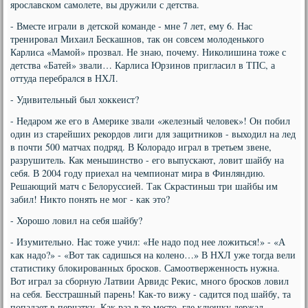
ярославском самолете, вы дружили с детства.
- Вместе играли в детской команде - мне 7 лет, ему 6. Нас
тренировал Михаил Бескашнов, так он совсем молоденького
Карлиса «Мамой» прозвал. Не знаю, почему. Николишина тоже с
детства «Батей» звали… Карлиса Юрзинов пригласил в ТПС, а
оттуда перебрался в НХЛ.
- Удивительный был хоккеист?
- Недаром же его в Америке звали «железный человек»! Он побил
один из старейших рекордов лиги для защитников - выходил на лед
в почти 500 матчах подряд. В Колорадо играл в третьем звене,
разрушитель. Как меньшинство - его выпускают, ловит шайбу на
себя. В 2004 году приехал на чемпионат мира в Финляндию.
Решающий матч с Белоруссией. Так Скрастиньш три шайбы им
забил! Никто понять не мог - как это?
- Хорошо ловил на себя шайбу?
- Изумительно. Нас тоже учил: «Не надо под нее ложиться!» - «А
как надо?» - «Вот так садишься на колено…» В НХЛ уже тогда вели
статистику блокированных бросков. Самоотверженность нужна.
Вот играл за сборную Латвии Арвидс Рекис, много бросков ловил
на себя. Бесстрашный парень! Как-то вижу - садится под шайбу, та
попадает в перчатку. Как раз в то место, где клюшку держал.