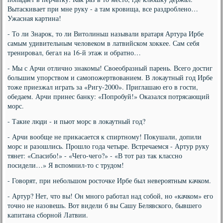
Вытаскивает при мне руку - а там кровища, все раздроблено…
Ужасная картина!
- То ли Знарок, то ли Витолиньш называли вратаря Артура Ирбе
самым удивительным человеком в латвийском хоккее. Сам себя
тренировал, бегал на 16-й этаж и обратно…
- Мы с Арчи отлично знакомы! Своеобразный парень. Всего достиг
большим упорством и самопожертвованием. В локаутный год Ирбе
тоже приезжал играть за «Ригу-2000». Приглашаю его в гости,
обедаем. Арчи принес банку: «Попробуй!» Оказался потрясающий
морс.
- Такие люди - и пьют морс в локаутный год?
- Арчи вообще не прикасается к спиртному! Покушали, допили
морс и разошлись. Прошло года четыре. Встречаемся - Артур руку
тянет: «Спасибо!» - «Чего-чего?» - «В тот раз так классно
посидели…» Я вспомнил-то с трудом!
- Говорят, при небольшом росточке Ирбе был невероятным качком.
- Артур? Нет, что вы! Он много работал над собой, но «качком» его
точно не назовешь. Вот видели б вы Сашу Белявского, бывшего
капитана сборной Латвии.