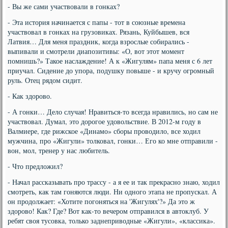
- Вы же сами участвовали в гонках?
- Эта история начинается с папы - тот в союзные времена
участвовал в гонках на грузовиках. Рязань, Куйбышев, вся
Латвия… Для меня праздник, когда взрослые собирались -
выпивали и смотрели диапозитивы: «О, вот этот момент
помнишь?» Такое наслаждение! А к «Жигулям» папа меня с 6 лет
приучал. Сидение до упора, подушку повыше - и кручу огромный
руль. Отец рядом сидит.
- Как здорово.
- А гонки… Дело случая! Нравиться-то всегда нравились, но сам не
участвовал. Думал, это дорогое удовольствие. В 2012-м году в
Валмиере, где рижское «Динамо» сборы проводило, все ходил
мужчина, про «Жигули» толковал, гонки… Его ко мне отправили -
вон, мол, тренер у нас любитель.
- Что предложил?
- Начал рассказывать про трассу - а я ее и так прекрасно знаю, ходил
смотреть, как там гоняются люди. Ни одного этапа не пропускал. А
он продолжает: «Хотите погоняться на 'Жигулях'?» Да это ж
здорово! Как? Где? Вот как-то вечером отправился в автоклуб. У
ребят своя тусовка, только заднеприводные «Жигули», «классика».