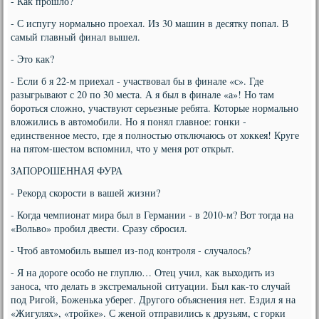
- Как прошло?
- С испугу нормально проехал. Из 30 машин в десятку попал. В
самый главный финал вышел.
- Это как?
- Если б я 22-м приехал - участвовал бы в финале «с». Где
разыгрывают с 20 по 30 места. А я был в финале «а»! Но там
бороться сложно, участвуют серьезные ребята. Которые нормально
вложились в автомобили. Но я понял главное: гонки -
единственное место, где я полностью отключаюсь от хоккея! Круге
на пятом-шестом вспомнил, что у меня рот открыт.
ЗАПОРОШЕННАЯ ФУРА
- Рекорд скорости в вашей жизни?
- Когда чемпионат мира был в Германии - в 2010-м? Вот тогда на
«Вольво» пробил двести. Сразу сбросил.
- Чтоб автомобиль вышел из-под контроля - случалось?
- Я на дороге особо не глуплю… Отец учил, как выходить из
заноса, что делать в экстремальной ситуации. Был как-то случай
под Ригой, Боженька уберег. Другого объяснения нет. Ездил я на
«Жигулях», «тройке». С женой отправились к друзьям, с горки