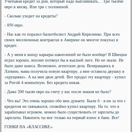
Учитывая кредит за дом, который надо выплачивать… Три тысячи
евро в месяц. Или три с половиной.
- Сколько уходит на кредиты?
- 850 евро.
- Нас как-то поразил баскетболист Андрей Кириленко. При всех
своих миллионных контрактах в Америке он многое покупал в
кредит.
- А у меня к концу карьеры накоплений не было вообще! В Швеции
играл хорошо, вполне потянул бы в высшей лиге. Но не звали. Не
было даже шанса. Возможно, агентские дела. Возвращаюсь в
Латвию, мама получила новую квартиру, а мне оставила двушку в
«хрущевке». А на мне двое детей. Вот продал эту квартиру - купил
за Ригой 4-комнатную. Без кредита никак.
- Даже 200 тысяч евро на счету у вас после хоккея не было?
- Что вы! Это очень хорошо обо мне думаете. Были б - я ни за что с
кредитом не связывался, спокойно купил квартиру. На то, что я
зарабатывал игроком, можно было существовать от зарплаты до
зарплаты. Накопить ты мог только на первый взнос в банк. Все!
ГОНКИ НА «КЛАССИКЕ».