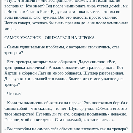
- Ну… Что значит - «не восприняли»? Может, это Нолан нас не
воспринял. Кто знает? Тед после чемпионата мира улетел домой, мы
с Виктором были в Риге. Вдруг читаем - оказывается, это мы во
всем виноваты. Ого, думаем. Вот это новость, просто отлично!
Честно говоря, хотелось бы знать правила до, а не после чемпионата
мира….
САМОЕ УЖАСНОЕ - ОБИЖАТЬСЯ НА ИГРОКА.
- Самые удивительные проблемы, с которыми столкнулись, став
тренером?
- Есть тренеры, которые мало общаются. Дадут свисток: «Все,
тренировка закончена!» А надо с хоккеистами разговаривать. Вот
Хартли в сборной Латвии много общается. Шуплер разговаривал.
Для русских и латышей это важно. Знаете, что самое ужасное для
тренера?
- Что же?
- Когда ты начинаешь обижаться на игрока! Это постоянная борьба с
самим собой - что сказать, что нет. Шуплер учил: «Обмани его, это
твое мастерство! Пугаешь ли ты его, сахаром посыпаешь - неважно.
Главное, чтоб он все делал. Сам придумай, как заставить…».
- Вы способны на самого себя объективно взглянуть как на тренера?