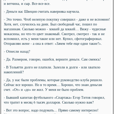
и ветчина, и сыр. Все-все-все.
- Деньги вас Швеция считать наверняка научила.
- Это точно. Чтоб нелепую покупку совершил - даже и не вспомню!
Хотя, нет, случилось на днях. Был свободный час, пошел по
магазинам. Сколько можно - хоккей да хоккей… Вижу - чудесные
мокасины, но что-то цвет знакомый. Смотрел, смотрел - так и не
вспомнил, есть у меня такие или нет. Купил, сфотографировал.
Отправляю жене - а она в ответ: «Зачем тебе еще одни такие?».
- Отнесли назад?
- Да. Размером, говорю, ошибся, верните деньги. Сам смеюсь!
- В Тольятти долго не платили. Залезли в долги - или хватило
накоплений?
- Да, у нас были проблемы, которые руководство клуба решило.
Сейчас все хорошо. Но в то время… Хорошо, что знаю деньгам
счет. «От» и «до» не жил. У меня не было проблем.
- Бывший капитан футбольного «Спартака» Егор Титов говорил,
что тратит в месяц 6 тысяч долларов. Сколько нужно вам?
- Вот это вопрос, надо подумать… Прямо самому интересно!