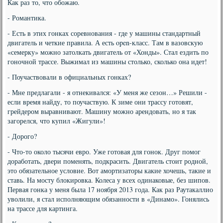
Как раз то, что обожаю.
- Романтика.
- Есть в этих гонках соревнования - где у машины стандартный
двигатель и четкие правила. А есть open-класс. Там в вазовскую
«семерку» можно затолкать двигатель от «Хонды». Стал ездить по
гоночной трассе. Выжимал из машины столько, сколько она идет!
- Поучаствовали в официальных гонках?
- Мне предлагали - я отнекивался: «У меня же сезон…» Решили -
если время найду, то поучаствую. К зиме они трассу готовят,
грейдером выравнивают. Машину можно арендовать, но я так
загорелся, что купил «Жигули»!
- Дорого?
- Что-то около тысячи евро. Уже готовая для гонок. Друг помог
доработать, двери поменять, подкрасить. Двигатель стоит родной,
это обязательное условие. Вот амортизаторы какие хочешь, такие и
ставь. На мосту блокировка. Колеса у всех одинаковые, без шипов.
Первая гонка у меня была 17 ноября 2013 года. Как раз Раутакаллио
уволили, я стал исполняющим обязанности в «Динамо». Гонялись
на трассе для картинга.