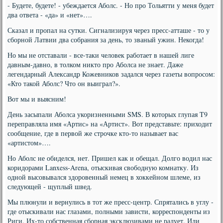
- Будете, будете! - убеждается Аболс. - Но про Тольятти у меня будет
два ответа - «да» и «нет»….
Сказал и пропал на сутки. Сигнализируя через пресс-атташе - то у
сборной Латвии два собрания за день, то званый ужин. Некогда!
Но мы не отставали - все-таки человек работает в нашей лиге
давным-давно, в толком никто про Аболса не знает. Даже
легендарный Александр Кожевников задался через газеты вопросом:
«Кто такой Аболс? Что он выиграл?».
Вот мы и выясним!
День засыпали Аболса укоризненными SMS. В которых глупая T9
переправляла имя «Артис» на «Артист». Вот представьте: приходит
сообщение, где в первой же строчке кто-то называет вас
«артистом»….
Но Аболс не обиделся, нет. Пришел как и обещал. Долго водил нас
коридорами Lanxess-Arena, отыскивая свободную комнатку. Из
одной высовывался здоровенный немец в хоккейном шлеме, из
следующей - щуплый швед.
Мы плюнули и вернулись в тот же пресс-центр. Спрятались в углу -
где отыскивали нас глазами, полными зависти, корреспонденты из
Риги. Их-то собственная сборная эксклюзивами не радует. Или