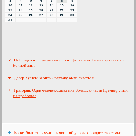
3
4
5
6
7
8
9
10
11
12
13
14
15
16
17
18
19
20
21
22
23
24
25
26
27
28
29
30
31
От Студёного льда до сочинского фестиваля. Самый яркий сезон
Ночной лиги
Далер Кузяев: Забить Спартаку было счастьем
Григорян: Один человек сказал мне:Большую часть Премьер-Лиги
ты проболтал
Баскетболист Пачулия заявил об угрозах в адрес его семьи