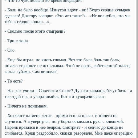
- Что-то чувствовали во время операции?
- Боли не было вообще. Изнутри вдруг - оп! Будто сердце кувырок
сделало! Доктору говорю: «Это что такое?» - «Не волнуйся, это мы
тебе в сердце вошли…».
- Сколько после этого отыграли?
- Три сезона.
- Ого.
- Еще бы играл, но кисть сломал. Вот это была боль так боль,
ничего страшнее не испытывал. Чтоб не орать, собственный палец
зажал зубами. Сам виноват!
- То есть?
- Нас как учили в Советском Союзе? Дураки-канадцы бегут бить - а
ты отдай пас и уворачивайся. Вот я и «уворачивался».
- Ничего не понимаем.
- Хоккеист на меня летит - прими его на плечо, и ничего не
случится. А я увернулся, но у борта оставалась рука с клюшкой.
Парень врезался в нее бедром. Смотрите - и сейчас до конца не
сгибается. Хрящ раздробило, связки разорвало. Мне даже операцию