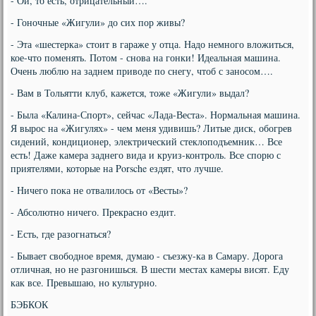
- Ой, то есть, отрицательный….
- Гоночные «Жигули» до сих пор живы?
- Эта «шестерка» стоит в гараже у отца. Надо немного вложиться,
кое-что поменять. Потом - снова на гонки! Идеальная машина.
Очень люблю на заднем приводе по снегу, чтоб с заносом….
- Вам в Тольятти клуб, кажется, тоже «Жигули» выдал?
- Была «Калина-Спорт», сейчас «Лада-Веста». Нормальная машина.
Я вырос на «Жигулях» - чем меня удивишь? Литые диск, обогрев
сидений, кондиционер, электрический стеклоподъемник… Все
есть! Даже камера заднего вида и круиз-контроль. Все спорю с
приятелями, которые на Porsche ездят, что лучше.
- Ничего пока не отвалилось от «Весты»?
- Абсолютно ничего. Прекрасно ездит.
- Есть, где разогнаться?
- Бывает свободное время, думаю - съезжу-ка в Самару. Дорога
отличная, но не разгонишься. В шести местах камеры висят. Еду
как все. Превышаю, но культурно.
БЭБКОК