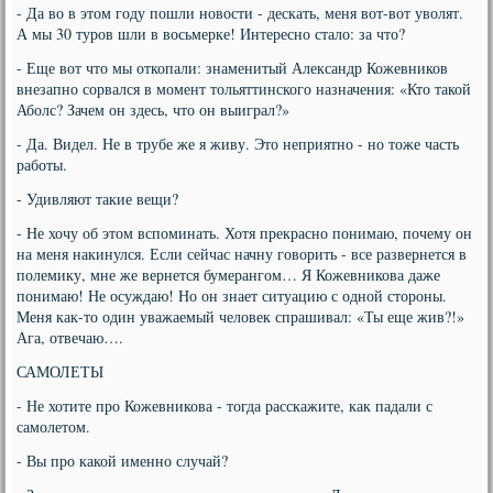
- Да во в этом году пошли новости - дескать, меня вот-вот уволят.
А мы 30 туров шли в восьмерке! Интересно стало: за что?
- Еще вот что мы откопали: знаменитый Александр Кожевников
внезапно сорвался в момент тольяттинского назначения: «Кто такой
Аболс? Зачем он здесь, что он выиграл?»
- Да. Видел. Не в трубе же я живу. Это неприятно - но тоже часть
работы.
- Удивляют такие вещи?
- Не хочу об этом вспоминать. Хотя прекрасно понимаю, почему он
на меня накинулся. Если сейчас начну говорить - все развернется в
полемику, мне же вернется бумерангом… Я Кожевникова даже
понимаю! Не осуждаю! Но он знает ситуацию с одной стороны.
Меня как-то один уважаемый человек спрашивал: «Ты еще жив?!»
Ага, отвечаю….
САМОЛЕТЫ
- Не хотите про Кожевникова - тогда расскажите, как падали с
самолетом.
- Вы про какой именно случай?