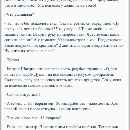
что я в самолете… Я к психологу ходил из-за этого!
- Что услышали?
- То, что и без психолога знал. Сел напротив, он вкрадчиво: «Ну
послушай, чего ты боишься? Что упадешь? Ты же любишь на
машине гонять. Высуни руку на скорости сто. Чувствуешь, какое
сопротивление? А у самолета 800 километров в час! Представляешь,
какая подушка под крыльями? 2 двигателя, один всегда вытянет…»
Ну и что из этого я не знал?
- Трезво.
- Когда в Швецию отправился играть, рад был страшно: «О, там
летать не надо!» Думал, на все выезды автобусом добираются.
Оказалось, пару раз на север летать все-таки придется. Так у меня
за неделю до самолета комок в животе.
- Сейчас отпустило?
- А сейчас… Нет вариантов! Хочешь работать - надо летать. Хотя
первый рейсы после отпуска - крайне неприятно.
- Так что случилось 18 февраля?
- Рига, наш чартер. Никогда с ним проблем не было. Тут все как