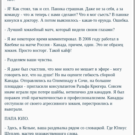
- Я! Как стоял, так и сел. Паника страшная. Даже не за себя, а за
команду - что ж теперь с нами сделают? Что я мог съесть? В панике
кинулся к доктору. А потом выяснилось - какая-то ерунда. Ошибка.
- Лучший хоккейный матч, который видели своим глазами?
- Я же некоторое время комментировал. В 2008 году работал в
Квебеке на матче Россия - Канада, причем, один. Это не образец
хоккея. Просто восторг. Такой кайф!
- Разделяем ваши чувства.
- Я даже был счастлив, что мне никто не мешает в эфире - могу
говорить все, что на душе! Но вы оцените гибкость сборной
Канады. Отправлялись на Олимпиаду в Сочи, на большие
площадки - пригласили консультантом Ральфа Крюгера. Совсем
иначе играли при потере шайбы, нетипично для канадцев. Я был
поражен этой прагматичностью и профессионализмом. Канадцы
отступили от своего агрессивного хоккея, перестроились и
выиграли.
ПАПА ЮЛО.
- Здесь, в Кельне, ваша раздевалка рядом со словацкой. Где Юлиус
Шуплер, мастер художественного слова.