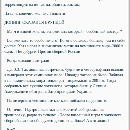
корреспонденты не так назойливы, как мы.
Начали, конечно же, не с Тольятти.
ДОПИНГ ОКАЗАЛСЯ ЕРУНДОЙ.
- Матч в вашей жизни, вспоминать который - особенный восторг?
- Вспоминать-то особо нечего! Во мне осталось больше, чем из себя
достал. Хотя играл в знаменитом матче на чемпионате мира-2000 в
Санкт-Петербурге. Против сборной России.
- Когда латыши выиграли.
- Да, 3:2. Так дома нас встречали, будто не в четвертьфинал вышли,
а выиграли этот чемпионат мира! Никогда такого не было! Забивал
я на чемпионатах мира только раз - норвежцам в 2001-м. Тогда
собрались все лучшие хоккеисты, которые были у Латвии.
Американцев обыграли. Зато проиграли Украине.
- На питерском чемпионате кое-кого поймали на допинге.
- О, точно! Наутро после матча с Россией собираемся на
тренировку, радио включено: «После вчерашней игры у хоккеиста
сборной Латвии обнаружен допинг»… Боже! А кто ходил?
- Кто?