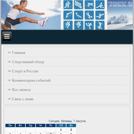
Главная
Спортивный обзор
Спорт в России
Комментарии событий
Все записи
Связь с нами
Сегодня: Пятница, 7 Августа
Пн
Вт
Ср
Чт
Пт
Сб
Вс
1
2