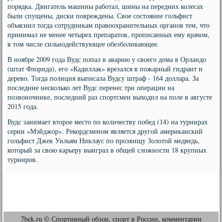
порядка. Двигатель машины работал, шины на передних колесах
были спущены, диски повреждены. Свое состояние гольфист
объяснил тогда сотрудникам правоохранительных органов тем, что
принимал не менее четырех препаратов, прописанных ему врачом,
в том числе сильнодействующее обезболивающее.
В ноябре 2009 года Вудс попал в аварию у своего дома в Орландо
(штат Флорида), его «Кадиллак» врезался в пожарный гидрант и
дерево. Тогда полиция выписала Вудсу штраф - 164 доллара. За
последние несколько лет Вудс перенес три операции на
позвоночнике, последний раз спортсмен выходил на поле в августе
2015 года.
Вудс занимает второе место по количеству побед (14) на турнирах
серии «Мэйджор». Рекордсменом является другой американский
гольфист Джек Уильям Никлаус по прозвищу Золотой медведь,
который за свою карьеру выиграл в общей сложности 18 крупных
турниров.
7bek.ru © Спортивный обзор, спорт в России, комментарии