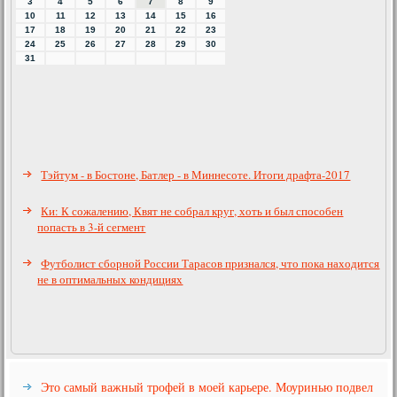
3
4
5
6
7
8
9
10
11
12
13
14
15
16
17
18
19
20
21
22
23
24
25
26
27
28
29
30
31
Тэйтум - в Бостоне, Батлер - в Миннесоте. Итоги драфта-2017
Ки: К сожалению, Квят не собрал круг, хоть и был способен
попасть в 3-й сегмент
Футболист сборной России Тарасов признался, что пока находится
не в оптимальных кондициях
Это самый важный трофей в моей карьере. Моуринью подвел