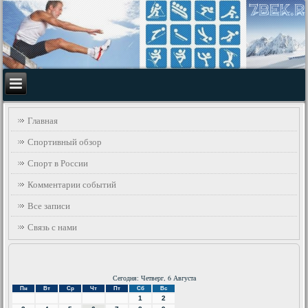
Главная
Спортивный обзор
Спорт в России
Комментарии событий
Все записи
Связь с нами
Сегодня: Четверг, 6 Августа
Пн
Вт
Ср
Чт
Пт
Сб
Вс
1
2