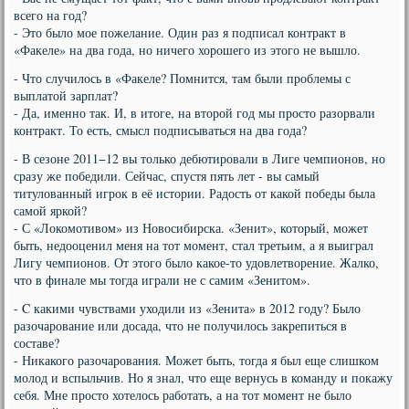
всего на год?
- Это было мое пожелание. Один раз я подписал контракт в
«Факеле» на два года, но ничего хорошего из этого не вышло.
- Что случилось в «Факеле? Помнится, там были проблемы с
выплатой зарплат?
- Да, именно так. И, в итоге, на второй год мы просто разорвали
контракт. То есть, смысл подписываться на два года?
- В сезоне 2011−12 вы только дебютировали в Лиге чемпионов, но
сразу же победили. Сейчас, спустя пять лет - вы самый
титулованный игрок в её истории. Радость от какой победы была
самой яркой?
- С «Локомотивом» из Новосибирска. «Зенит», который, может
быть, недооценил меня на тот момент, стал третьим, а я выиграл
Лигу чемпионов. От этого было какое-то удовлетворение. Жалко,
что в финале мы тогда играли не с самим «Зенитом».
- C какими чувствами уходили из «Зенита» в 2012 году? Было
разочарование или досада, что не получилось закрепиться в
составе?
- Никакого разочарования. Может быть, тогда я был еще слишком
молод и вспыльчив. Но я знал, что еще вернусь в команду и покажу
себя. Мне просто хотелось работать, а на тот момент не было