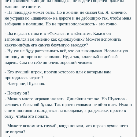
не проявляете эмоций на площадке, не ведёте соцсетей, даже на
машине не гоняете.
- На площадке может быть. Но в жизни не сказал бы. Я, конечно,
не устраиваю «шашечки» на дороге и не дебоширю так, чтобы меня
забирали в полицию. Но не противоположность - это точно.
- Вы играли с ним и в «Факеле», и в «Зените». Каким он
запомнился вам именно как одноклубник? Можете вспомнить
какую-нибудь его самую безумную выходку?
- Ну уж не буду рассказывать всё, что он выкидывал. Нормальную
ни одну историю не вспомню. Ну, а так, классный и добрый
парень. Сам по себе он очень хороший человек.
- Кто лучший игрок, против которого или с которым вам
приходилось играть?
- Наверное, Шулепов.
- Почему он?
- Можно много игроков назвать. Динейкин тот же. Но Шулепов -
человек с большой буквы. Так просто словами не объяснить. Нужно
с ним постоянно находиться на площадке, в раздевалке, просто в
быту, чтобы это понять.
- Можете вспомнить случай, когда поняли, что игрока лучше него
не видели?