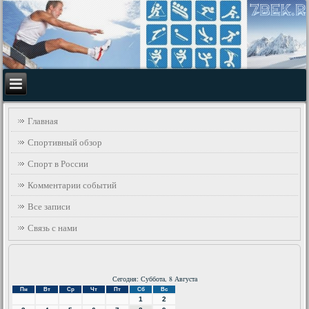
Главная
Спортивный обзор
Спорт в России
Комментарии событий
Все записи
Связь с нами
Сегодня: Суббота, 8 Августа
Пн
Вт
Ср
Чт
Пт
Сб
Вс
1
2