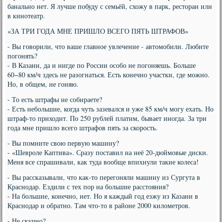
банально нет. Я лучше побуду с семьёй, схожу в парк, ресторан или
в кинотеатр.
«ЗА ТРИ ГОДА МНЕ ПРИШЛО ВСЕГО ПЯТЬ ШТРАФОВ»
- Вы говорили, что ваше главное увлечение - автомобили. Любите
погонять?
- В Казани, да и нигде по России особо не погоняешь. Больше
60−80 км/ч здесь не разогнаться. Есть конечно участки, где можно.
Но, в общем, не гоняю.
- То есть штрафы не собираете?
- Есть небольшие, когда чуть зазевался и уже 85 км/ч могу ехать. Но
штраф-то приходит. По 250 рублей платим, бывает иногда. За три
года мне пришло всего штрафов пять за скорость.
- Вы помните свою первую машину?
- «Шевроле Каптива». Сразу поставил на неё 20-дюймовые диски.
Меня все спрашивали, как туда вообще впихнули такие колеса!
- Вы рассказывали, что как-то перегоняли машину из Сургута в
Краснодар. Ездили с тех пор на большие расстояния?
- На большие, конечно, нет. Но я каждый год езжу из Казани в
Краснодар и обратно. Там что-то в районе 2000 километров.
- Не скучно?