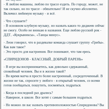
- Я люблю машины, люблю по трассе ездить. По городу, может, не
так сильно, но по трассе - обязательно! И не скучно абсолютно.
Включил любимую музыку - и всё.
- Что слушаете?
- В основном клубную музыку, но назвать каких-то диджеев сейчас
не смогу. Особо не вникаю в названия. Еще люблю русский рок -
ДДТ, «Кукрыниксы», «Танцы минус».
- Леон говорил, что в раздевалке команда слушает группу «Грибы».
Как вам такое?
- Это просто для настроения. Все понимают, что там ересь.
«СПИРИДОНОВ - КЛАССНЫЙ, ДОБРЫЙ ПАРЕНЬ»
- В игре вы воспринимаетесь, как довольно сдержанный,
спокойный человек. Вы и в жизни такой?
- Во время матча я просто более настроенный, сосредоточенный. В
жизни не так, спросите у любого - я открытый человек, со всеми
готов пообщаться, пошутить, посмеяться, подраться.
- Когда в последний раз дрались?
- Наверное, в школе. Все хотят с самым большим подраться.
- Но можно ли вас назвать противоположностью Спиридонова? Вы