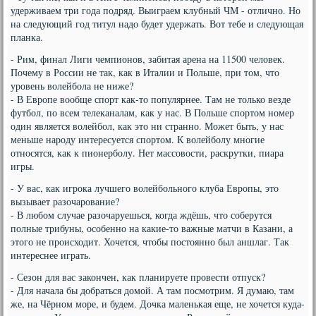
удерживаем три года подряд. Выиграем клубный ЧМ - отлично. Но
на следующий год титул надо будет удержать. Вот тебе и следующая
планка.
- Рим, финал Лиги чемпионов, забитая арена на 11500 человек.
Почему в России не так, как в Италии и Польше, при том, что
уровень волейбола не ниже?
- В Европе вообще спорт как-то популярнее. Там не только везде
футбол, по всем телеканалам, как у нас. В Польше спортом номер
один является волейбол, как это ни странно. Может быть, у нас
меньше народу интересуется спортом. К волейболу многие
относятся, как к пионерболу. Нет массовости, раскрутки, пиара
игры.
- У вас, как игрока лучшего волейбольного клуба Европы, это
вызывает разочарование?
- В любом случае разочаруешься, когда ждёшь, что соберутся
полные трибуны, особенно на какие-то важные матчи в Казани, а
этого не происходит. Хочется, чтобы постоянно был аншлаг. Так
интереснее играть.
- Сезон для вас закончен, как планируете провести отпуск?
- Для начала бы добраться домой. А там посмотрим. Я думаю, там
же, на Чёрном море, и будем. Дочка маленькая еще, не хочется куда-