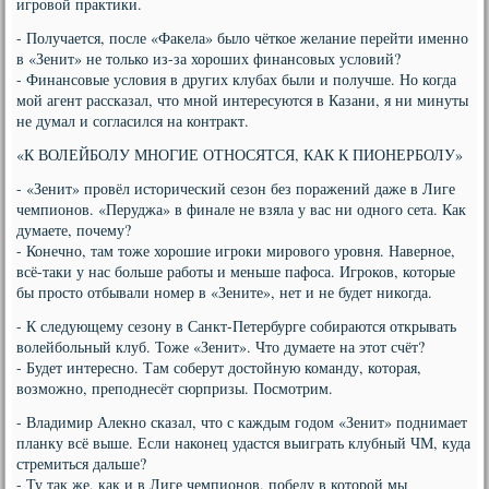
игровой практики.
- Получается, после «Факела» было чёткое желание перейти именно
в «Зенит» не только из-за хороших финансовых условий?
- Финансовые условия в других клубах были и получше. Но когда
мой агент рассказал, что мной интересуются в Казани, я ни минуты
не думал и согласился на контракт.
«К ВОЛЕЙБОЛУ МНОГИЕ ОТНОСЯТСЯ, КАК К ПИОНЕРБОЛУ»
- «Зенит» провёл исторический сезон без поражений даже в Лиге
чемпионов. «Перуджа» в финале не взяла у вас ни одного сета. Как
думаете, почему?
- Конечно, там тоже хорошие игроки мирового уровня. Наверное,
всё-таки у нас больше работы и меньше пафоса. Игроков, которые
бы просто отбывали номер в «Зените», нет и не будет никогда.
- К следующему сезону в Санкт-Петербурге собираются открывать
волейбольный клуб. Тоже «Зенит». Что думаете на этот счёт?
- Будет интересно. Там соберут достойную команду, которая,
возможно, преподнесёт сюрпризы. Посмотрим.
- Владимир Алекно сказал, что с каждым годом «Зенит» поднимает
планку всё выше. Если наконец удастся выиграть клубный ЧМ, куда
стремиться дальше?
- Ту так же, как и в Лиге чемпионов, победу в которой мы