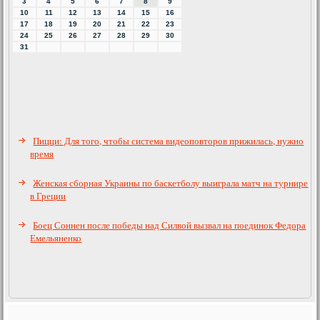
3
4
5
6
7
8
9
10
11
12
13
14
15
16
17
18
19
20
21
22
23
24
25
26
27
28
29
30
31
Пицци: Для того, чтобы система видеоповторов прижилась, нужно
время
Женская сборная Украины по баскетболу выиграла матч на турнире
в Греции
Боец Соннен после победы над Силвой вызвал на поединок Федора
Емельяненко