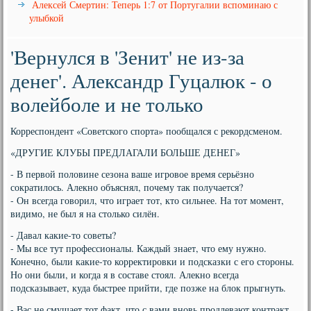
Алексей Смертин: Теперь 1:7 от Португалии вспоминаю с
улыбкой
'Вернулся в 'Зенит' не из-за
денег'. Александр Гуцалюк - о
волейболе и не только
Корреспондент «Советского спорта» пообщался с рекордсменом.
«ДРУГИЕ КЛУБЫ ПРЕДЛАГАЛИ БОЛЬШЕ ДЕНЕГ»
- В первой половине сезона ваше игровое время серьёзно
сократилось. Алекно объяснял, почему так получается?
- Он всегда говорил, что играет тот, кто сильнее. На тот момент,
видимо, не был я на столько силён.
- Давал какие-то советы?
- Мы все тут профессионалы. Каждый знает, что ему нужно.
Конечно, были какие-то корректировки и подсказки с его стороны.
Но они были, и когда я в составе стоял. Алекно всегда
подсказывает, куда быстрее прийти, где позже на блок прыгнуть.
- Вас не смущает тот факт, что с вами вновь продлевают контракт