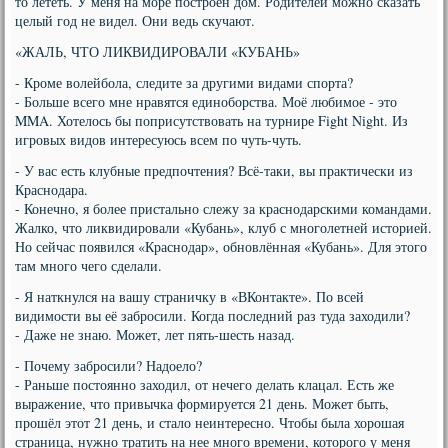
то лететь. У меня на море построен дом. Родителей можно сказать
целый год не видел. Они ведь скучают.
«ЖАЛЬ, ЧТО ЛИКВИДИРОВАЛИ «КУБАНЬ»
- Кроме волейбола, следите за другими видами спорта?
- Больше всего мне нравятся единоборства. Моё любимое - это
MMA. Хотелось бы поприсутствовать на турнире Fight Night. Из
игровых видов интересуюсь всем по чуть-чуть.
- У вас есть клубные предпочтения? Всё-таки, вы практически из
Краснодара.
- Конечно, я более пристально слежу за краснодарскими командами.
Жалко, что ликвидировали «Кубань», клуб с многолетней историей.
Но сейчас появился «Краснодар», обновлённая «Кубань». Для этого
там много чего сделали.
- Я наткнулся на вашу страничку в «ВКонтакте». По всей
видимости вы её забросили. Когда последний раз туда заходили?
- Даже не знаю. Может, лет пять-шесть назад.
- Почему забросили? Надоело?
- Раньше постоянно заходил, от нечего делать клацал. Есть же
выражение, что привычка формируется 21 день. Может быть,
прошёл этот 21 день, и стало неинтересно. Чтобы была хорошая
страница, нужно тратить на нее много времени, которого у меня