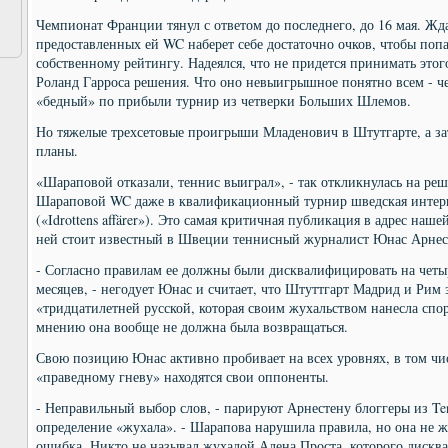
Чемпионат Франции тянул с ответом до последнего, до 16 мая. Жда
предоставленных ей WC наберет себе достаточно очков, чтобы попа
собственному рейтингу. Надеялся, что не придется принимать это
Роланд Гарроса решения. Что оно невыигрышное понятно всем - 
«бедный» по прибыли турнир из четверки Больших Шлемов.
Но тяжелые трехсетовые проигрыши Младенович в Штутгарте, а з
планы.
«Шараповой отказали, теннис выиграл», - так откликнулась на реш
Шараповой WC даже в квалификационный турнир шведская интерн
(«Idrottens affärer»). Это самая критичная публикация в адрес на
ней стоит известный в Швеции теннисный журналист Юнас Арнес
- Согласно правилам ее должны были дисквалифицировать на четыре
месяцев, - негодует Юнас и считает, что Штуттгарт Мадрид и Рим 
«тридцатилетней русской, которая своим жухальством нанесла спо
мнению она вообще не должна была возвращаться.
Свою позицию Юнас активно пробивает на всех уровнях, в том чис
«праведному гневу» находятся свои оппоненты.
- Неправильный выбор слов, - парируют Арнестену блоггеры из Tenn
определение «жухала». - Шарапова нарушила правила, но она не ж
ошибка. Никто не называл жухалой Алена Проста, которого диск