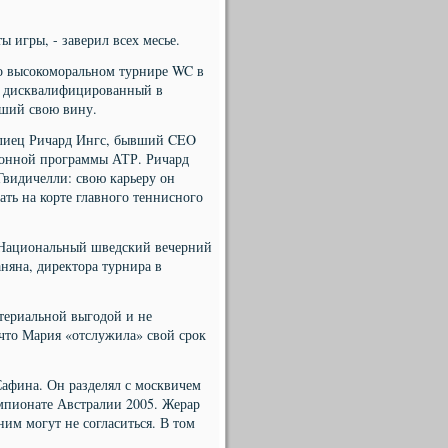
ы игры, - заверил всех месье.
го высокоморальном турнире WC в
, дисквалифицированный в
вший свою вину.
ралиец Ричард Ингс, бывший CEO
ционной программы АТР. Ричард
Гвидичелли: свою карьеру он
ть на корте главного теннисного
. Национальный шведский вечерний
няна, директора турнира в
атериальной выгодой и не
 что Мария «отслужила» свой срок
афина. Он разделял с москвичем
мпионате Австралии 2005. Жерар
ним могут не согласиться. В том