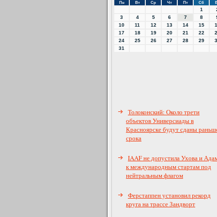
Пн
Вт
Ср
Чт
Пт
Сб
1
3
4
5
6
7
8
10
11
12
13
14
15
17
18
19
20
21
22
24
25
26
27
28
29
31
Толоконский: Около трети
объектов Универсиады в
Красноярске будут сданы раньш
срока
IAAF не допустила Ухова и Ада
к международным стартам под
нейтральным флагом
Ферстаппен установил рекорд
круга на трассе Зандворт