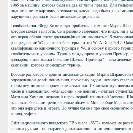
1985 за машину, которая была на два кг легче правил. Или гольфи
подписал не ту карточку результатов, какую надо было, на чемпио
нарушили правила и были дисквалифицированы.
Tennistankarna. Blogg.Se не видят проблемы в том, что Мария Шар
которые может выиграть. Они резонно замечают, что нигде, ни в ка
что игрок обязан после дисквалификации начинать с 15-тысячников
распределение WC, считают блоггеры, то это WTA Doha 2017. Qata
квалификацию одиночного турнира и WC в основу парного турнир
«любительского уровня». Турнир между прочим уровня Премьер, 
долларов, выше только Большие Шлемы. Причина? - папа девочки 
кампании, которая спонсирует турнир.
Вообще разговоры о допинг дисквалификации Марии Шараповой 
определенной долей понимания, поскольку рядом, немного северн
тропы неутомимые норвежские астматики. Их «немоготу» шведы о
числе и видеоклипах. «Мельдоний - не допинг, - считает студентк
Матильда Хамлин, недавний игрок первой теннисной 'десятки' Шв
осваивать большие тренировочные объемы. Мне вообще Мария сим
что она вернулась и играет. Но лучше бы она про свое сердечную б
взгляд, туфта».
Сайт национального шведского ТВ канала «SVT» ярлыков не раскл
своими руками - он старается дипломатично, в типично шведском 