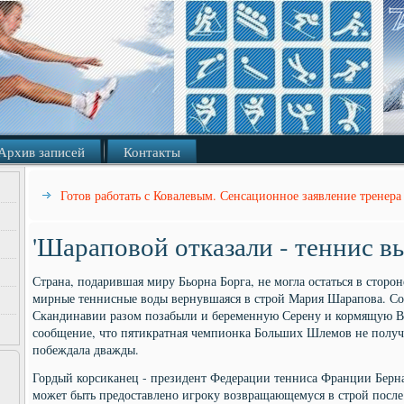
Архив записей
Контакты
Готов работать с Ковалевым. Сенсационное заявление тренера
'Шараповой отказали - теннис в
Страна, подарившая миру Бьорна Борга, не могла остаться в стороне
мирные теннисные воды вернувшаяся в строй Мария Шарапова. Со
Скандинавии разом позабыли и беременную Серену и кормящую В
сообщение, что пятикратная чемпионка Больших Шлемов не получи
побеждала дважды.
Гордый корсиканец - президент Федерации тенниса Франции Берна
может быть предоставлено игроку возвращающемуся в строй после