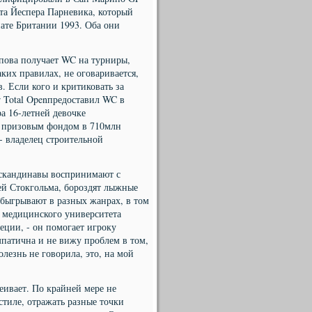
ста Йеспера Парневика, который
нате Британии 1993. Оба они
апова получает WC на турниры,
ких правилах, не оговаривается,
. Если кого и критиковать за
r Total Openпредоставил WC в
а 16-летней девочке
с призовым фондом в 710млн
- владелец строительной
скандинавы воспринимают с
ей Стокгольма, бороздят лыжные
быгрывают в разных жанрах, в том
а медицинского университета
еции, - он помогает игроку
патична и не вижу проблем в том,
олезнь не говорила, это, на мой
еивает. По крайней мере не
стиле, отражать разные точки