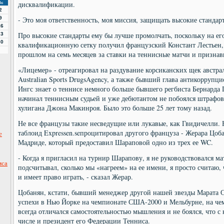
дисквалификации.
Вс
2
9
- Это моя ответственность, моя миссия, защищать высокие стандарт
16
Про высокие стандарты ему бы лучше промолчать, поскольку на е
23
30
квалификационную сетку получил французский Констант Лестьен
прошлом на семь месяцев за ставки на теннисные матчи и призна
«Лицемер» - отреагировал на раздувание корсиканских щек авст
Australian Sports DrugsAgency, а также бывший глава антикорруп
Ингс знает о теннисе немного больше бывшего регбиста Бернарда 
начинал теннисным судьей и уже дебютантом не побоялся штрафова
хулигана Джона Макинроя. Было это больше 25 лет тому назад.
Не все французы такие несведущие или лукавые, как Гвидичелли
таблоид Expressen.seпроцитировал другого француза - Жерара Цоба
е
Мадриде, который предоставил Шараповой одно из трех ее WC.
- Когда я пригласил на турнир Шарапову, я не руководствовался м
мса
подсчитывал, сколько мы «нагреем» на ее имени, я просто считаю,
и имеет право играть, - сказал Жерар.
Цобанян, кстати, бывший менеджер другой нашей звезды Марата С
успехи в Нью Йорке на чемпионате США-2000 и Мельбурне, на че
всегда отличался самостоятельностью мышления и не боялся, что с 
числе и президент его Федерации Тенниса.