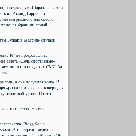
л, наверное, что Шарапова за три
сть на Роланд Гаррос по
го невыигрышного для самого
чемпионат Франции самый
атем Бушар в Мадриде спутали
ение РГ не предоставлять
ет газета «Дела спортивные»
шей чемпионки в шведских СМИ. За
тен.
 года, а она получила всего 15
зря «раскатали красный ковер» для
рту огромный урон». По его
ле и в соцсетях. Но его
istankarna. Blogg.Se на
ухала. Это непреднамеренная
валифицировали в Сан Марино GP