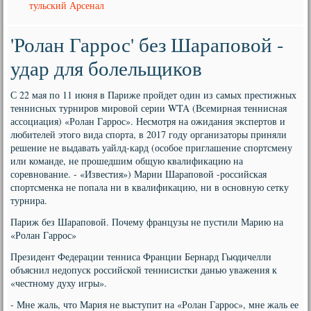
тульский Арсенал
'Ролан Гаррос' без Шараповой -
удар для болельщиков
С 22 мая по 11 июня в Париже пройдет один из самых престижных
теннисных турниров мировой серии WTA (Всемирная теннисная
ассоциация) «Ролан Гаррос». Несмотря на ожидания экспертов и
любителей этого вида спорта, в 2017 году организаторы приняли
решение не выдавать уайлд-кард (особое приглашение спортсмену
или команде, не прошедшим общую квалификацию на
соревнование. - «Известия») Марии Шараповой -российская
спортсменка не попала ни в квалификацию, ни в основную сетку
турнира.
Париж без Шараповой. Почему французы не пустили Марию на
«Ролан Гаррос»
Президент Федерации тенниса Франции Бернард Гьюдичелли
объяснил недопуск российской теннисистки данью уважения к
«честному духу игры».
- Мне жаль, что Мария не выступит на «Ролан Гаррос», мне жаль ее