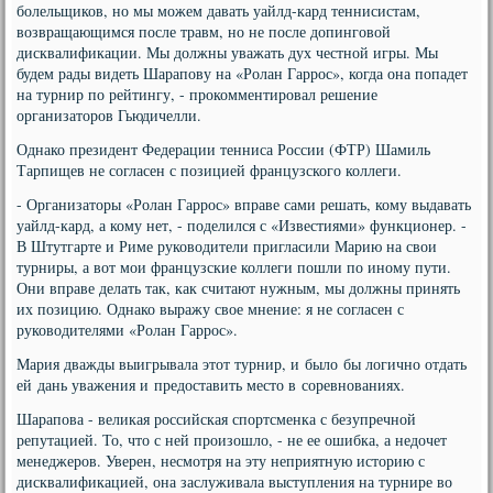
болельщиков, но мы можем давать уайлд-кард теннисистам,
возвращающимся после травм, но не после допинговой
дисквалификации. Мы должны уважать дух честной игры. Мы
будем рады видеть Шарапову на «Ролан Гаррос», когда она попадет
на турнир по рейтингу, - прокомментировал решение
организаторов Гьюдичелли.
Однако президент Федерации тенниса России (ФТР) Шамиль
Тарпищев не согласен с позицией французского коллеги.
- Организаторы «Ролан Гаррос» вправе сами решать, кому выдавать
уайлд-кард, а кому нет, - поделился с «Известиями» функционер. -
В Штутгарте и Риме руководители пригласили Марию на свои
турниры, а вот мои французские коллеги пошли по иному пути.
Они вправе делать так, как считают нужным, мы должны принять
их позицию. Однако выражу свое мнение: я не согласен с
руководителями «Ролан Гаррос».
Мария дважды выигрывала этот турнир, и было бы логично отдать
ей дань уважения и предоставить место в соревнованиях.
Шарапова - великая российская спортсменка с безупречной
репутацией. То, что с ней произошло, - не ее ошибка, а недочет
менеджеров. Уверен, несмотря на эту неприятную историю с
дисквалификацией, она заслуживала выступления на турнире во