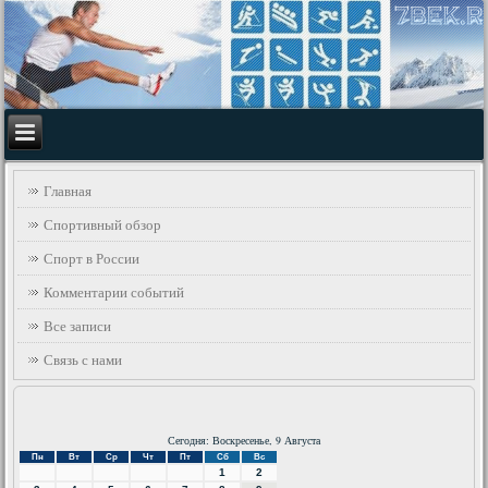
Главная
Спортивный обзор
Спорт в России
Комментарии событий
Все записи
Связь с нами
Сегодня: Воскресенье, 9 Августа
Пн
Вт
Ср
Чт
Пт
Сб
Вс
1
2