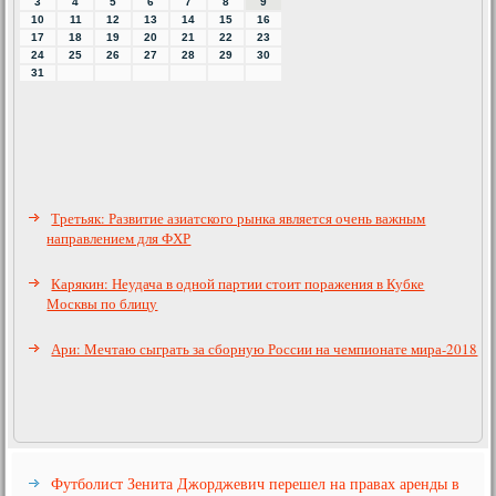
3
4
5
6
7
8
9
10
11
12
13
14
15
16
17
18
19
20
21
22
23
24
25
26
27
28
29
30
31
Третьяк: Развитие азиатского рынка является очень важным
направлением для ФХР
Карякин: Неудача в одной партии стоит поражения в Кубке
Москвы по блицу
Ари: Мечтаю сыграть за сборную России на чемпионате мира-2018
Футболист Зенита Джорджевич перешел на правах аренды в