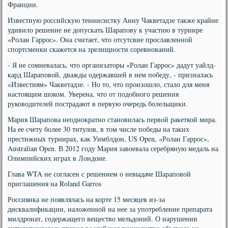
Франции.
Известную российскую теннисистку Анну Чакветадзе также крайне
удивило решение не допускать Шарапову к участию в турнире
«Ролан Гаррос». Она считает, что отсутсвие прославленной
спортсменки скажется на зрелищности соревнований.
- Я не сомневалась, что организаторы «Ролан Гаррос» дадут уайлд-
кард Шараповой, дважды одержавшей в нем победу, - призналась
«Известиям» Чакветадзе. - Но то, что произошло, стало для меня
настоящим шоком. Уверена, что от подобного решения
руководителей пострадают в первую очередь болельщики.
Мария Шарапова неоднократно становилась первой ракеткой мира.
На ее счету более 30 титулов, в том числе победы на таких
престижных турнирах, как Уимблдон, US Open, «Ролан Гаррос»,
Australian Open. В 2012 году Мария завоевала серебряную медаль на
Олимпийских играх в Лондоне.
Глава WTA не согласен с решением о невыдаче Шараповой
приглашения на Roland Garros
Россиянка не появлялась на корте 15 месяцев из-за
дисквалификации, наложенной на нее за употребление препарата
милдронат, содержащего вещество мельдоний. О нарушении