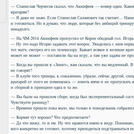
— Станислав Черчесов сказал, что Акинфеев — номер один. Каков
вратарям?
— Я даже не знаю. Если Станислав Саламович так считает… Наше 
и готовиться. Но я думаю, что люди, которые без амбиций тренир
ненадолго.
— На ЧМ-2014 Акинфеев пропустил от Кореи обидный гол. Игорь 
— Ну это надо Игорю задавать этот вопрос. Увиделись с ним пер
тот матч, смотрел его по телевизору. Бывает всякое и великие вра
может не может — поставили бы на игру, а там уже задача не про
— Когда вы пришли в «Зенит», вам сказали, что вы медленный. В 
не говорят?
— В клубе того тренера, к сожалению, убрали, сейчас другой, спе
вратарей от этого не поменялась — ловить мячи и не пропускать и
и сборной в принципе одна и та же.
— Вы были на прошлом сборе, когда был экспериментальный соста
Чувствуете разницу?
— Времени прошло пока мало, мы только в понедельник собрались.
— Кормят тут хорошо? Что предпочитаете?
— Да что вижу, то и ем. Ну что нравится имею в виду. Понимаю, 
кого конкретно не готовит, поэтому приходиться подстраиваться п