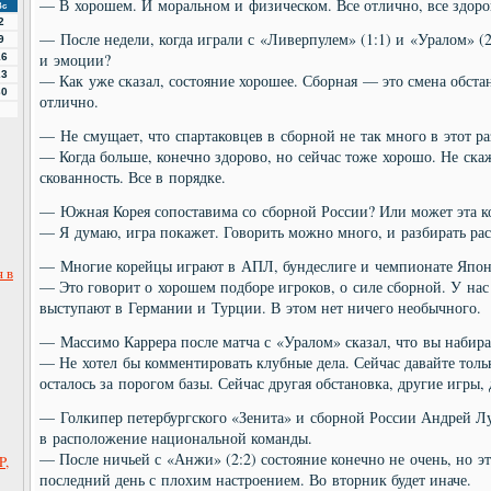
— В хорошем. И моральном и физическом. Все отлично, все здоро
Вс
2
— После недели, когда играли с «Ливерпулем» (1:1) и «Уралом» (2
9
и эмоции?
16
23
— Как уже сказал, состояние хорошее. Сборная — это смена обста
30
отлично.
— Не смущает, что спартаковцев в сборной не так много в этот ра
— Когда больше, конечно здорово, но сейчас тоже хорошо. Не ска
скованность. Все в порядке.
— Южная Корея сопоставима со сборной России? Или может эта ко
— Я думаю, игра покажет. Говорить можно много, и разбирать рас
— Многие корейцы играют в АПЛ, бундеслиге и чемпионате Япо
 в
— Это говорит о хорошем подборе игроков, о силе сборной. У нас
выступают в Германии и Турции. В этом нет ничего необычного.
— Массимо Каррера после матча с «Уралом» сказал, что вы набир
— Не хотел бы комментировать клубные дела. Сейчас давайте тольк
осталось за порогом базы. Сейчас другая обстановка, другие игры,
— Голкипер петербургского «Зенита» и сборной России Андрей Лу
в расположение национальной команды.
— После ничьей с «Анжи» (2:2) состояние конечно не очень, но эт
P,
последний день с плохим настроением. Во вторник будет иначе.