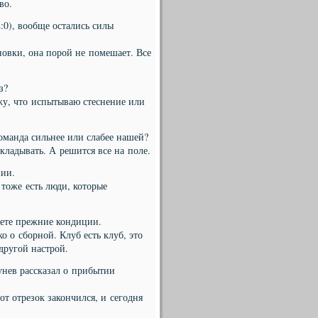
во.
:0), вообще остались силы
новки, она порой не помешает. Все
з?
жу, что испытываю стеснение или
манда сильнее или слабее нашей?
кладывать. А решится все на поле.
нии.
 тоже есть люди, которые
аете прежние кондиции.
о о сборной. Клуб есть клуб, это
 другой настрой.
нев рассказал о прибытии
от отрезок закончился, и сегодня