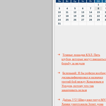
Пн
Вт
Ср
Чт
Пт
Сб
1
3
4
5
6
7
8
10
11
12
13
14
15
17
18
19
20
21
22
24
25
26
27
28
29
31
Темные лошадки КХЛ. Пять
клубов, которые могут вмешаться
борьбу за медали
Беленький: Я бы рефери вообще
дисквалифицировал и назначил
третий бой между Ковалевым и
Уордом, потому что так
заканчивать нельзя
Даёшь 3?2! Швед взял титул MV
Химки уничтожили Зенит дома