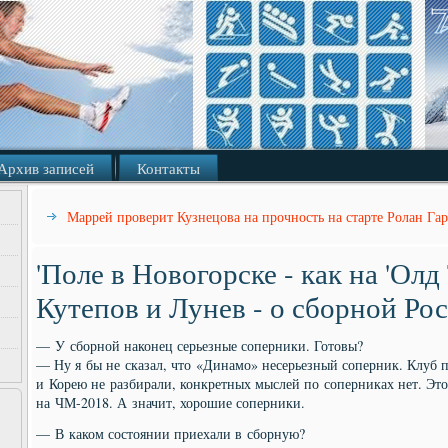
Архив записей
Контакты
Маррей проверит Кузнецова на прочность на старте Ролан Га
'Поле в Новогорске - как на 'Олд
Кутепов и Лунев - о сборной Ро
— У сборной наконец серьезные соперники. Готовы?
— Ну я бы не сказал, что «Динамо» несерьезный соперник. Клуб п
и Корею не разбирали, конкретных мыслей по соперниках нет. Это
на ЧМ-2018. А значит, хорошие соперники.
— В каком состоянии приехали в сборную?