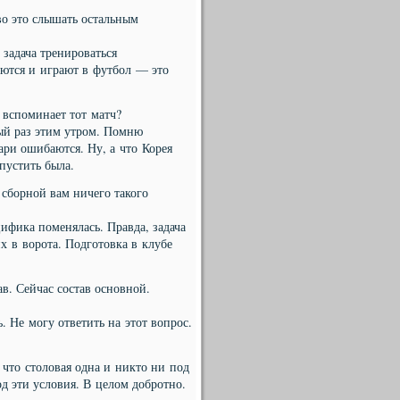
о это слышать остальным
задача тренироваться
уются и играют в футбол — это
вспоминает тот матч?
вый раз этим утром. Помню
тари ошибаются. Ну, а что Корея
пустить была.
сборной вам ничего такого
цифика поменялась. Правда, задача
х в ворота. Подготовка в клубе
в. Сейчас состав основной.
 Не могу ответить на этот вопрос.
что столовая одна и никто ни под
од эти условия. В целом добротно.