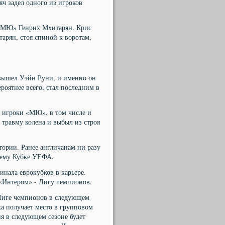
яч задел одного из игроков
 «МЮ» Генрих Мхитарян. Крис
арян, стоя спиной к воротам,
 вышел Уэйн Руни, и именно он
роятнее всего, стал последним в
 игроки «МЮ», в том числе и
травму колена и выбыл из строя
ории. Ранее англичанам ни разу
м ему Кубке УЕФА.
нала еврокубков в карьере.
 «Интером» - Лигу чемпионов.
 Лиге чемпионов в следующем
а получает место в групповом
я в следующем сезоне будет