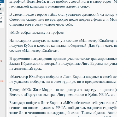
штрафной Поля Погба, и тот пробил с левой ноги в створ ворот. М
Вс
2
голландской команды и рикошетом влетел в сетку.
9
В самом начале второго тайма счет увеличил армянский легионер
16
23
Смоллинг скинул мяч во вратарскую после подачи с фланга, и Мхит
30
отправил мяч в сетку ударом через себя.
«МЮ» собрал мозаику из трофеев
На последних минутах на замену в составе «Манчестер Юнайтед»
получил Кубок в качестве капитана победителей. Для Руни матч, ве
составе «Манчестер Юнайтед».
В церемонии награждения приняли участие также травмированные
та
Златан Ибрагимович, который в полуфинале Лиге Европы получил 
на длительный срок.
«Манчестер Юнайтед» победил в Лиги Европы впервые в своей ист
не
не удавалось победить ни в этом турнире, ни в предшествовавше
Тренер «МЮ» Жозе Моуринью не проиграл за карьеру ни одного фи
Вместе с «Порту» он выиграл Лигу чемпионов и Кубок УЕФА, а с
Благодаря победе в Лиге Европы «МЮ» обеспечил себе участие в
сезоне - по новым правилам УЕФА, победитель младшего еврокубк
этапе Лиги чемпионов на следующий сезон. Таким образом, Англи