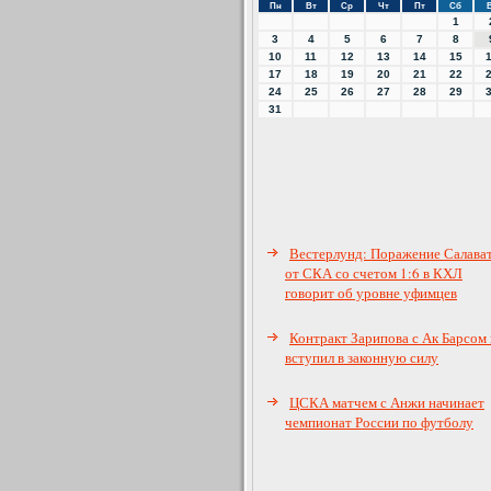
Пн
Вт
Ср
Чт
Пт
Сб
1
3
4
5
6
7
8
10
11
12
13
14
15
17
18
19
20
21
22
24
25
26
27
28
29
31
Вестерлунд: Поражение Салава
от СКА со счетом 1:6 в КХЛ
говорит об уровне уфимцев
Контракт Зарипова с Ак Барсом 
вступил в законную силу
ЦСКА матчем с Анжи начинает
чемпионат России по футболу