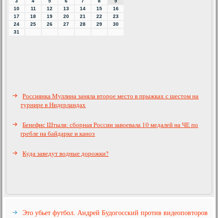
3
4
5
6
7
8
9
10
11
12
13
14
15
16
17
18
19
20
21
22
23
24
25
26
27
28
29
30
31
Россиянка Муллина заняла второе место в прыжках с шестом на
турнире в Нидерландах
Бенефис Штыля: сборная России завоевала 10 медалей на ЧЕ по
гребле на байдарке и каноэ
Куда заведут водные дорожки?
Это убьет футбол. Андрей Будогосский против видеоповторов