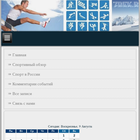
Главная
Спортивный обзор
Спорт в России
Комментарии событий
Все записи
Связь с нами
Сегодня: Воскресенье, 9 Августа
Пн
Вт
Ср
Чт
Пт
Сб
Вс
1
2