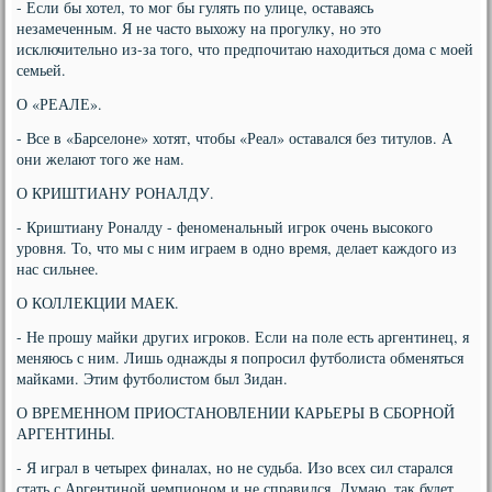
- Если бы хотел, то мог бы гулять по улице, оставаясь
незамеченным. Я не часто выхожу на прогулку, но это
исключительно из-за того, что предпочитаю находиться дома с моей
семьей.
О «РЕАЛЕ».
- Все в «Барселоне» хотят, чтобы «Реал» оставался без титулов. А
они желают того же нам.
О КРИШТИАНУ РОНАЛДУ.
- Криштиану Роналду - феноменальный игрок очень высокого
уровня. То, что мы с ним играем в одно время, делает каждого из
нас сильнее.
О КОЛЛЕКЦИИ МАЕК.
- Не прошу майки других игроков. Если на поле есть аргентинец, я
меняюсь с ним. Лишь однажды я попросил футболиста обменяться
майками. Этим футболистом был Зидан.
О ВРЕМЕННОМ ПРИОСТАНОВЛЕНИИ КАРЬЕРЫ В СБОРНОЙ
АРГЕНТИНЫ.
- Я играл в четырех финалах, но не судьба. Изо всех сил старался
стать с Аргентиной чемпионом и не справился. Думаю, так будет