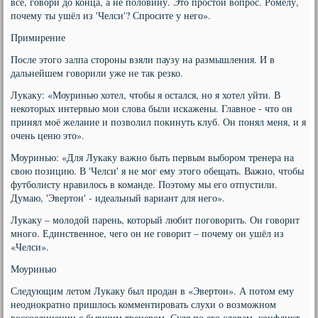
всё, говори до конца, а не половину. Это простой вопрос. Ромелу,
почему ты ушёл из 'Челси'? Спросите у него».
Примирение
После этого залпа стороны взяли паузу на размышления. И в
дальнейшем говорили уже не так резко.
Лукаку: «Моуринью хотел, чтобы я остался, но я хотел уйти. В
некоторых интервью мои слова были искажены. Главное - что он
принял моё желание и позволил покинуть клуб. Он понял меня, и я
очень ценю это».
Моуринью: «Для Лукаку важно быть первым выбором тренера на
свою позицию. В 'Челси' я не мог ему этого обещать. Важно, чтобы
футболисту нравилось в команде. Поэтому мы его отпустили.
Думаю, 'Эвертон' - идеальный вариант для него».
Лукаку – молодой парень, который любит поговорить. Он говорит
много. Единственное, чего он не говорит – почему он ушёл из
«Челси».
Моуринью
Следующим летом Лукаку был продан в «Эвертон». А потом ему
неоднократно пришлось комментировать слухи о возможном
воссоединении с бывшим тренером. Судя по его словам, конфликт