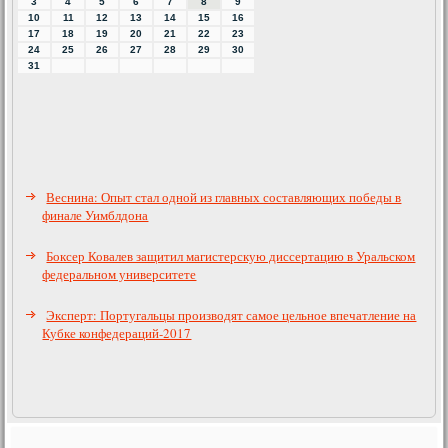
3
4
5
6
7
8
9
10
11
12
13
14
15
16
17
18
19
20
21
22
23
24
25
26
27
28
29
30
31
Веснина: Опыт стал одной из главных составляющих победы в
финале Уимблдона
Боксер Ковалев защитил магистерскую диссертацию в Уральском
федеральном университете
Эксперт: Португальцы производят самое цельное впечатление на
Кубке конфедераций-2017