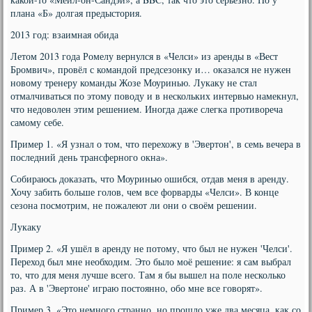
плана «Б» долгая предыстория.
2013 год: взаимная обида
Летом 2013 года Ромелу вернулся в «Челси» из аренды в «Вест
Бромвич», провёл с командой предсезонку и… оказался не нужен
новому тренеру команды Жозе Моуринью. Лукаку не стал
отмалчиваться по этому поводу и в нескольких интервью намекнул,
что недоволен этим решением. Иногда даже слегка противореча
самому себе.
Пример 1. «Я узнал о том, что перехожу в 'Эвертон', в семь вечера в
последний день трансферного окна».
Собираюсь доказать, что Моуринью ошибся, отдав меня в аренду.
Хочу забить больше голов, чем все форварды «Челси». В конце
сезона посмотрим, не пожалеют ли они о своём решении.
Лукаку
Пример 2. «Я ушёл в аренду не потому, что был не нужен 'Челси'.
Переход был мне необходим. Это было моё решение: я сам выбрал
то, что для меня лучше всего. Там я бы вышел на поле несколько
раз. А в 'Эвертоне' играю постоянно, обо мне все говорят».
Пример 3. «Это немного странно, но прошло уже два месяца, как со