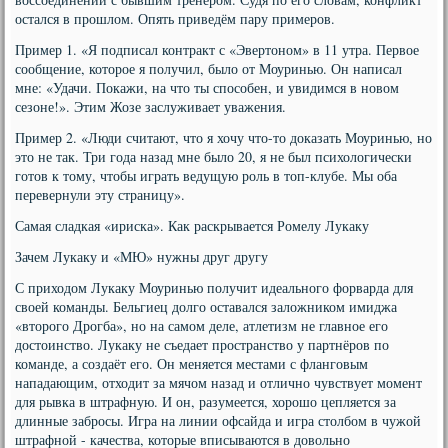
остался в прошлом. Опять приведём пару примеров.
Пример 1. «Я подписал контракт с «Эвертоном» в 11 утра. Первое
сообщение, которое я получил, было от Моуринью. Он написал
мне: «Удачи. Покажи, на что ты способен, и увидимся в новом
сезоне!». Этим Жозе заслуживает уважения.
Пример 2. «Люди считают, что я хочу что-то доказать Моуринью, но
это не так. Три года назад мне было 20, я не был психологически
готов к тому, чтобы играть ведущую роль в топ-клубе. Мы оба
перевернули эту страницу».
Самая сладкая «ириска». Как раскрывается Ромелу Лукаку
Зачем Лукаку и «МЮ» нужны друг другу
С приходом Лукаку Моуринью получит идеального форварда для
своей команды. Бельгиец долго оставался заложником имиджа
«второго Дрогба», но на самом деле, атлетизм не главное его
достоинство. Лукаку не съедает пространство у партнёров по
команде, а создаёт его. Он меняется местами с фланговым
нападающим, отходит за мячом назад и отлично чувствует момент
для рывка в штрафную. И он, разумеется, хорошо цепляется за
длинные забросы. Игра на линии офсайда и игра столбом в чужой
штрафной - качества, которые вписываются в довольно