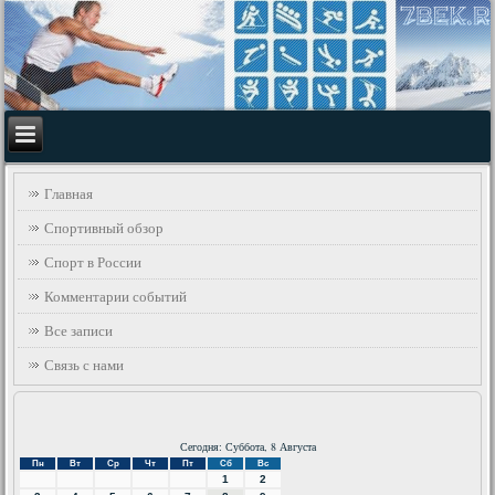
Главная
Спортивный обзор
Спорт в России
Комментарии событий
Все записи
Связь с нами
Сегодня: Суббота, 8 Августа
Пн
Вт
Ср
Чт
Пт
Сб
Вс
1
2