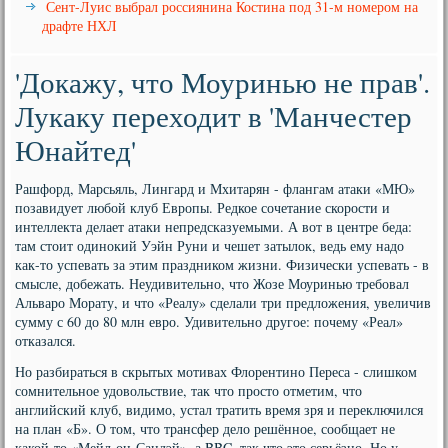
Сент-Луис выбрал россиянина Костина под 31-м номером на
драфте НХЛ
'Докажу, что Моуринью не прав'.
Лукаку переходит в 'Манчестер
Юнайтед'
Рашфорд, Марсьяль, Лингард и Мхитарян - флангам атаки «МЮ»
позавидует любой клуб Европы. Редкое сочетание скорости и
интеллекта делает атаки непредсказуемыми. А вот в центре беда:
там стоит одинокий Уэйн Руни и чешет затылок, ведь ему надо
как-то успевать за этим праздником жизни. Физически успевать - в
смысле, добежать. Неудивительно, что Жозе Моуринью требовал
Альваро Морату, и что «Реалу» сделали три предложения, увеличив
сумму с 60 до 80 млн евро. Удивительно другое: почему «Реал»
отказался.
Но разбираться в скрытых мотивах Флорентино Переса - слишком
сомнительное удовольствие, так что просто отметим, что
английский клуб, видимо, устал тратить время зря и переключился
на план «Б». О том, что трансфер дело решённое, сообщает не
какой-то «Мейл-он-Сандэй», а BBC, так что это серьёзно. Но у