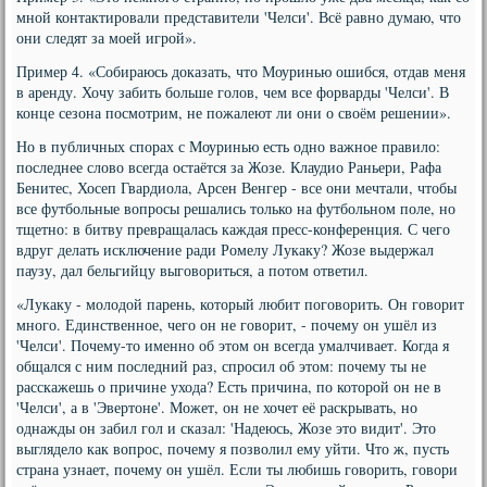
мной контактировали представители 'Челси'. Всё равно думаю, что
они следят за моей игрой».
Пример 4. «Собираюсь доказать, что Моуринью ошибся, отдав меня
в аренду. Хочу забить больше голов, чем все форварды 'Челси'. В
конце сезона посмотрим, не пожалеют ли они о своём решении».
Но в публичных спорах с Моуринью есть одно важное правило:
последнее слово всегда остаётся за Жозе. Клаудио Раньери, Рафа
Бенитес, Хосеп Гвардиола, Арсен Венгер - все они мечтали, чтобы
все футбольные вопросы решались только на футбольном поле, но
тщетно: в битву превращалась каждая пресс-конференция. С чего
вдруг делать исключение ради Ромелу Лукаку? Жозе выдержал
паузу, дал бельгийцу выговориться, а потом ответил.
«Лукаку - молодой парень, который любит поговорить. Он говорит
много. Единственное, чего он не говорит, - почему он ушёл из
'Челси'. Почему-то именно об этом он всегда умалчивает. Когда я
общался с ним последний раз, спросил об этом: почему ты не
расскажешь о причине ухода? Есть причина, по которой он не в
'Челси', а в 'Эвертоне'. Может, он не хочет её раскрывать, но
однажды он забил гол и сказал: 'Надеюсь, Жозе это видит'. Это
выглядело как вопрос, почему я позволил ему уйти. Что ж, пусть
страна узнает, почему он ушёл. Если ты любишь говорить, говори