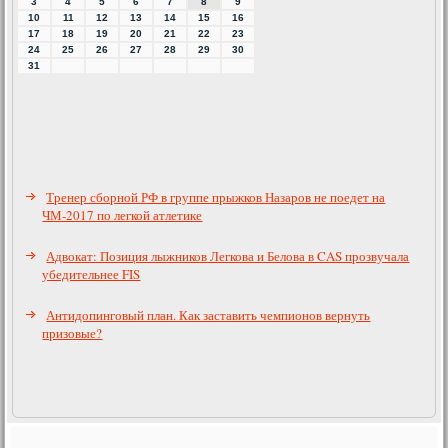
3
4
5
6
7
8
9
10
11
12
13
14
15
16
17
18
19
20
21
22
23
24
25
26
27
28
29
30
31
Тренер сборной РФ в группе прыжков Назаров не поедет на
ЧМ-2017 по легкой атлетике
Адвокат: Позиция лыжников Легкова и Белова в CAS прозвучала
убедительнее FIS
Антидопинговый план. Как заставить чемпионов вернуть
призовые?