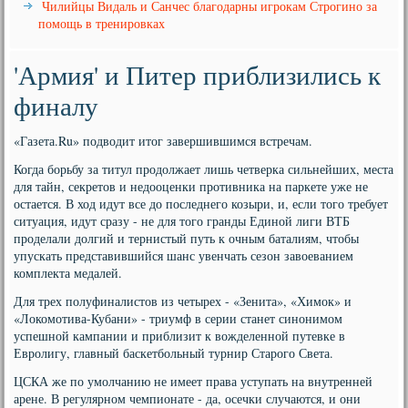
Чилийцы Видаль и Санчес благодарны игрокам Строгино за
помощь в тренировках
'Армия' и Питер приблизились к
финалу
«Газета.Ru» подводит итог завершившимся встречам.
Когда борьбу за титул продолжает лишь четверка сильнейших, места
для тайн, секретов и недооценки противника на паркете уже не
остается. В ход идут все до последнего козыри, и, если того требует
ситуация, идут сразу - не для того гранды Единой лиги ВТБ
проделали долгий и тернистый путь к очным баталиям, чтобы
упускать представившийся шанс увенчать сезон завоеванием
комплекта медалей.
Для трех полуфиналистов из четырех - «Зенита», «Химок» и
«Локомотива-Кубани» - триумф в серии станет синонимом
успешной кампании и приблизит к вожделенной путевке в
Евролигу, главный баскетбольный турнир Старого Света.
ЦСКА же по умолчанию не имеет права уступать на внутренней
арене. В регулярном чемпионате - да, осечки случаются, и они