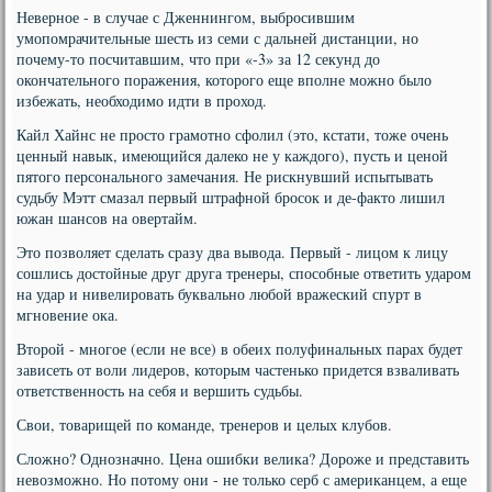
Неверное - в случае с Дженнингом, выбросившим
умопомрачительные шесть из семи с дальней дистанции, но
почему-то посчитавшим, что при «-3» за 12 секунд до
окончательного поражения, которого еще вполне можно было
избежать, необходимо идти в проход.
Кайл Хайнс не просто грамотно сфолил (это, кстати, тоже очень
ценный навык, имеющийся далеко не у каждого), пусть и ценой
пятого персонального замечания. Не рискнувший испытывать
судьбу Мэтт смазал первый штрафной бросок и де-факто лишил
южан шансов на овертайм.
Это позволяет сделать сразу два вывода. Первый - лицом к лицу
сошлись достойные друг друга тренеры, способные ответить ударом
на удар и нивелировать буквально любой вражеский спурт в
мгновение ока.
Второй - многое (если не все) в обеих полуфинальных парах будет
зависеть от воли лидеров, которым частенько придется взваливать
ответственность на себя и вершить судьбы.
Свои, товарищей по команде, тренеров и целых клубов.
Сложно? Однозначно. Цена ошибки велика? Дороже и представить
невозможно. Но потому они - не только серб с американцем, а еще