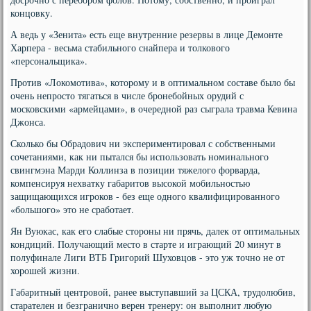
концовку.
А ведь у «Зенита» есть еще внутренние резервы в лице Демонте
Харпера - весьма стабильного снайпера и толкового
«персональщика».
Против «Локомотива», которому и в оптимальном составе было бы
очень непросто тягаться в числе бронебойных орудий с
московскими «армейцами», в очередной раз сыграла травма Кевина
Джонса.
Сколько бы Обрадович ни экспериментировал с собственными
сочетаниями, как ни пытался бы использовать номинального
свингмэна Марди Коллинза в позиции тяжелого форварда,
компенсируя нехватку габаритов высокой мобильностью
защищающихся игроков - без еще одного квалифицированного
«большого» это не сработает.
Ян Вуюкас, как его слабые стороны ни прячь, далек от оптимальных
кондиций. Получающий место в старте и играющий 20 минут в
полуфинале Лиги ВТБ Григорий Шуховцов - это уж точно не от
хорошей жизни.
Габаритный центровой, ранее выступавший за ЦСКА, трудолюбив,
старателен и безгранично верен тренеру: он выполнит любую