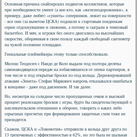
Основная причина снайперских подвигов коллективов, которые
при необходимости умеют (а кое-кто, как «железнодорожники», к
примеру, даже любят) «сушить» соперников, лежит на поверхности
- все они (за вычетом ЦСКА) подошли к стартовым поединкам
серии отдохнувшими и свежими, а потому и сыграли в темповый
баскетбол. И мяч, и игроки без оного двигались на высочайших
скоростях, оборачивая в свою пользу каждый свободный сантиметр
на чужой половине площадки.
Гениальные плеймейкеры этому только способствовали.
Милош Теодосич с Нандо де Коло выдали под полтора десятка
самонаводящихся передач на избавлявшихся от опеки партнеров, в
том числе и под открытые броски из-под кольца. Дирижировавший
атаками «Зенита» Стефан Маркович напрочь отказывался ошибаться
в концовке - даже под давлением. И так далее.
Но, несмотря на солидное число пропущенных очков и высокий
процент реализации бросков с игры, будто бы свидетельствующий о
наплевательском отношении к обороне, говорить о каких либо
серьезных просчетах при формировании защитных схем тоже не
приходится.
Скажем, ЦСКА и «Локомотив» отправили в кольца друг друга по
13 трехочковых с эффективностью в 62%, но это была не шальная