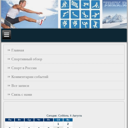
Главная
Спортивный обзор
Спорт в России
Комментарии событий
Все записи
Связь с нами
Сегодня: Суббота, 8 Августа
Пн
Вт
Ср
Чт
Пт
Сб
Вс
1
2