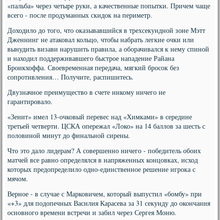
«пальба» через четыре руки, а качественные попытки. Причем чаще
всего - после продуманных скидок на периметр.
Доходило до того, что оказывавшийся в трехсекундной зоне Мэтт
Дженнинг не атаковал кольцо, чтобы набрать легкие очки или
вынудить визави нарушить правила, а оборачивался к нему спиной
и находил поддерживавшего быстрое нападение Райана
Броикхоффа. Своевременная передача, мягкий бросок без
сопротивления… Получите, распишитесь.
Двузначное преимущество в счете никому ничего не
гарантировало.
«Зенит» имел 13-очковый перевес над «Химками» в середине
третьей четверти. ЦСКА опережал «Локо» на 14 баллов за шесть с
половиной минут до финальной сирены.
Что это дало лидерам? А совершенно ничего - победитель обоих
матчей все равно определялся в напряженных концовках, исход
которых предопределило одно-единственное решение игрока с
мячом.
Верное - в случае с Марковичем, который выпустил «бомбу» при
«+3» для подопечных Василия Карасева за 31 секунду до окончания
основного времени встречи и забил через Сергея Моню.