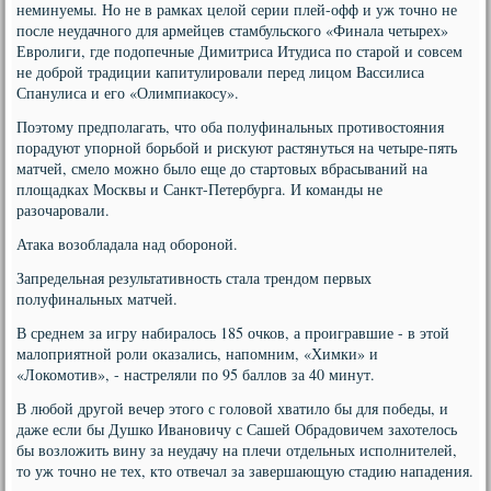
неминуемы. Но не в рамках целой серии плей-офф и уж точно не
после неудачного для армейцев стамбульского «Финала четырех»
Евролиги, где подопечные Димитриса Итудиса по старой и совсем
не доброй традиции капитулировали перед лицом Вассилиса
Спанулиса и его «Олимпиакосу».
Поэтому предполагать, что оба полуфинальных противостояния
порадуют упорной борьбой и рискуют растянуться на четыре-пять
матчей, смело можно было еще до стартовых вбрасываний на
площадках Москвы и Санкт-Петербурга. И команды не
разочаровали.
Атака возобладала над обороной.
Запредельная результативность стала трендом первых
полуфинальных матчей.
В среднем за игру набиралось 185 очков, а проигравшие - в этой
малоприятной роли оказались, напомним, «Химки» и
«Локомотив», - настреляли по 95 баллов за 40 минут.
В любой другой вечер этого с головой хватило бы для победы, и
даже если бы Душко Ивановичу с Сашей Обрадовичем захотелось
бы возложить вину за неудачу на плечи отдельных исполнителей,
то уж точно не тех, кто отвечал за завершающую стадию нападения.