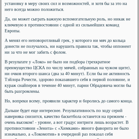
установку в меру своих сил и возможностей, и хотя бы за это на
него всегда можно положиться.
Да, он может сыграть важную вспомогательную роль, но никак не
ключевую в противостоянии с одной из сильнейших команд
Европы.
А менял его неповоротливый грек, у которого ни мяч до кольца
донести не получалось, ни нарушить правила так, чтобы оппонент
ни за что не мог забить с фолом.
В результате у «Локо» не было ни подбора (трехкратное
преимущество ЦСКА по числу мячей, собранных на чужом щите),
ни очков второго шанса (два за 40 минут). Если бы не активность
Тэйлора Рочести, здорово показавшего себя в первой половине, и
кураж снайперов в течение 40 минут, парни Обрадовича могли бы
быть разгромлены.
Но, вопреки всему, проявили характер и боролись до самого конца.
Дальше будет еще интереснее. Результативность по ходу серий
наверняка снизится, качество баскетбола останется на прежнем -
очень высоком! - уровне, а вот градус интриги лишь возрастет. В
противостоянии «Зенита» с «Химками» явного фаворита не было
изначально, а «Локомотив» в очередной раз показал себя