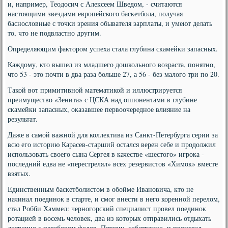
и, например, Теодосич с Алексеем Шведом, - считаются
настоящими звездами европейского баскетбола, получая
баснословные с точки зрения обывателя зарплаты, и умеют делать
то, что не подвластно другим.
Определяющим фактором успеха стала глубина скамейки запасных.
Каждому, кто вышел из младшего дошкольного возраста, понятно,
что 53 - это почти в два раза больше 27, а 56 - без малого три по 20.
Такой вот примитивной математикой и иллюстрируется
преимущество «Зенита» с ЦСКА над оппонентами в глубине
скамейки запасных, оказавшее первоочередное влияние на
результат.
Даже в самой важной для коллектива из Санкт-Петербурга серии за
всю его историю Карасев-старший остался верен себе и продолжил
использовать своего сына Сергея в качестве «шестого» игрока -
последний едва не «перестрелял» всех резервистов «Химок» вместе
взятых.
Единственным баскетболистом в обойме Ивановича, кто не
начинал поединок в старте, и смог внести в него коренной перелом,
стал Робби Хаммел: черногорский специалист провел поединок
ротацией в восемь человек, два из которых отправились отдыхать
досрочно с перебором фолов. Потому, собственно, и проиграл