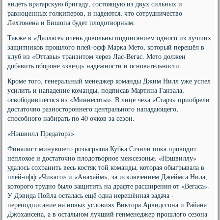
видеть вратарскую бригаду, состоящую из двух сильных и
равноценных голкиперов, и надеются, что сотрудничество
Лехтонена и Бишопа будет плодотворным.
Также в «Далласе» очень довольны подписанием одного из лучших
защитников прошлого плей-офф Марка Мето, который перешёл в
клуб из «Оттавы» транзитом через Лас-Вегас. Мето должен
добавить обороне «звезд» надёжности и основательности.
Кроме того, генеральный менеджер команды Джим Нилл уже успел
усилить и нападение команды, подписав Мартина Ганзала,
освободившегося из «Миннесоты». В лице чеха «Старз» приобрели
достаточно разностороннего центрального нападающего,
способного набирать по 40 очков за сезон.
«Нэшвилл Предаторз»
Финалист минувшего розыгрыша Кубка Стэнли пока проводит
неплохое и достаточно плодотворное межсезонье. «Нэшвиллу»
удалось сохранить весь костяк той команды, которая обыгрывала в
плей-офф «Чикаго» и «Анахайм», за исключением Джеймса Нила,
которого трудно было защитить на драфте расширения от «Вегаса».
У Дэвида Пойла осталась ещё одна нерешённая задача -
переподписание на новых условиях Виктора Арвидссона и Райана
Джохансена, а в остальном лучший генменеджер прошлого сезона