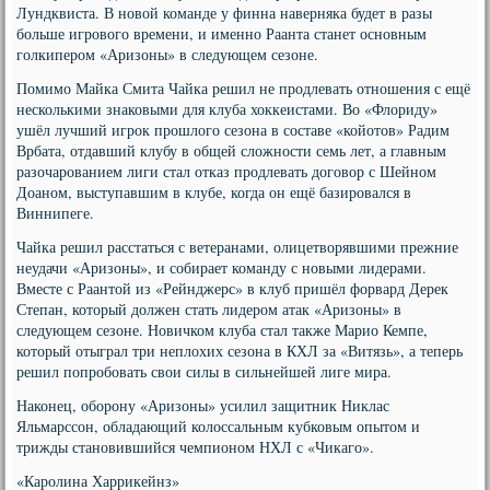
Лундквиста. В новой команде у финна наверняка будет в разы
больше игрового времени, и именно Раанта станет основным
голкипером «Аризоны» в следующем сезоне.
Помимо Майка Смита Чайка решил не продлевать отношения с ещё
несколькими знаковыми для клуба хоккеистами. Во «Флориду»
ушёл лучший игрок прошлого сезона в составе «койотов» Радим
Врбата, отдавший клубу в общей сложности семь лет, а главным
разочарованием лиги стал отказ продлевать договор с Шейном
Доаном, выступавшим в клубе, когда он ещё базировался в
Виннипеге.
Чайка решил расстаться с ветеранами, олицетворявшими прежние
неудачи «Аризоны», и собирает команду с новыми лидерами.
Вместе с Раантой из «Рейнджерс» в клуб пришёл форвард Дерек
Степан, который должен стать лидером атак «Аризоны» в
следующем сезоне. Новичком клуба стал также Марио Кемпе,
который отыграл три неплохих сезона в КХЛ за «Витязь», а теперь
решил попробовать свои силы в сильнейшей лиге мира.
Наконец, оборону «Аризоны» усилил защитник Никлас
Яльмарссон, обладающий колоссальным кубковым опытом и
трижды становившийся чемпионом НХЛ с «Чикаго».
«Каролина Харрикейнз»