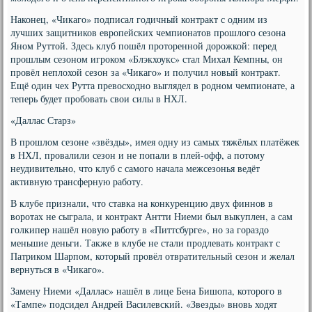
Наконец, «Чикаго» подписал годичный контракт с одним из
лучших защитников европейских чемпионатов прошлого сезона
Яном Руттой. Здесь клуб пошёл проторенной дорожкой: перед
прошлым сезоном игроком «Блэкхоукс» стал Михал Кемпны, он
провёл неплохой сезон за «Чикаго» и получил новый контракт.
Ещё один чех Рутта превосходно выглядел в родном чемпионате, а
теперь будет пробовать свои силы в НХЛ.
«Даллас Старз»
В прошлом сезоне «звёзды», имея одну из самых тяжёлых платёжек
в НХЛ, провалили сезон и не попали в плей-офф, а потому
неудивительно, что клуб с самого начала межсезонья ведёт
активную трансферную работу.
В клубе признали, что ставка на конкуренцию двух финнов в
воротах не сыграла, и контракт Антти Ниеми был выкуплен, а сам
голкипер нашёл новую работу в «Питтсбурге», но за гораздо
меньшие деньги. Также в клубе не стали продлевать контракт с
Патриком Шарпом, который провёл отвратительный сезон и желал
вернуться в «Чикаго».
Замену Ниеми «Даллас» нашёл в лице Бена Бишопа, которого в
«Тампе» подсидел Андрей Василевский. «Звезды» вновь ходят