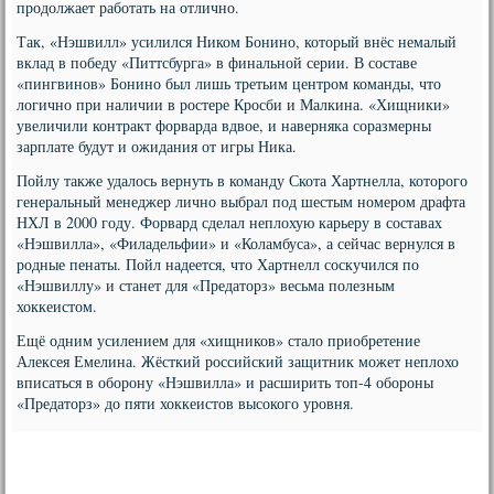
продолжает работать на отлично.
Так, «Нэшвилл» усилился Ником Бонино, который внёс немалый
вклад в победу «Питтсбурга» в финальной серии. В составе
«пингвинов» Бонино был лишь третьим центром команды, что
логично при наличии в ростере Кросби и Малкина. «Хищники»
увеличили контракт форварда вдвое, и наверняка соразмерны
зарплате будут и ожидания от игры Ника.
Пойлу также удалось вернуть в команду Скота Хартнелла, которого
генеральный менеджер лично выбрал под шестым номером драфта
НХЛ в 2000 году. Форвард сделал неплохую карьеру в составах
«Нэшвилла», «Филадельфии» и «Коламбуса», а сейчас вернулся в
родные пенаты. Пойл надеется, что Хартнелл соскучился по
«Нэшвиллу» и станет для «Предаторз» весьма полезным
хоккеистом.
Ещё одним усилением для «хищников» стало приобретение
Алексея Емелина. Жёсткий российский защитник может неплохо
вписаться в оборону «Нэшвилла» и расширить топ-4 обороны
«Предаторз» до пяти хоккеистов высокого уровня.