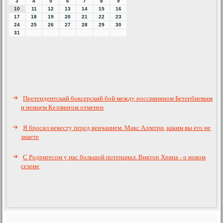
3
4
5
6
7
8
9
10
11
12
13
14
15
16
17
18
19
20
21
22
23
24
25
26
27
28
29
30
31
Претендентский боксерский бой между россиянином Бетербиевым
и немцем Келлингом отменен
Я бросил невесту перед венчанием. Макс Аллегри, каким вы его не
знаете
С Родригесом у нас большой потенциал. Виктор Хряпа - о новом
сезоне