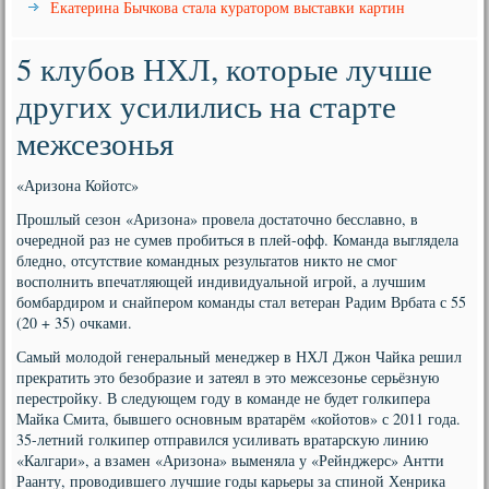
Екатерина Бычкова стала куратором выставки картин
5 клубов НХЛ, которые лучше
других усилились на старте
межсезонья
«Аризона Койотс»
Прошлый сезон «Аризона» провела достаточно бесславно, в
очередной раз не сумев пробиться в плей-офф. Команда выглядела
бледно, отсутствие командных результатов никто не смог
восполнить впечатляющей индивидуальной игрой, а лучшим
бомбардиром и снайпером команды стал ветеран Радим Врбата с 55
(20 + 35) очками.
Самый молодой генеральный менеджер в НХЛ Джон Чайка решил
прекратить это безобразие и затеял в это межсезонье серьёзную
перестройку. В следующем году в команде не будет голкипера
Майка Смита, бывшего основным вратарём «койотов» с 2011 года.
35-летний голкипер отправился усиливать вратарскую линию
«Калгари», а взамен «Аризона» выменяла у «Рейнджерс» Антти
Раанту, проводившего лучшие годы карьеры за спиной Хенрика