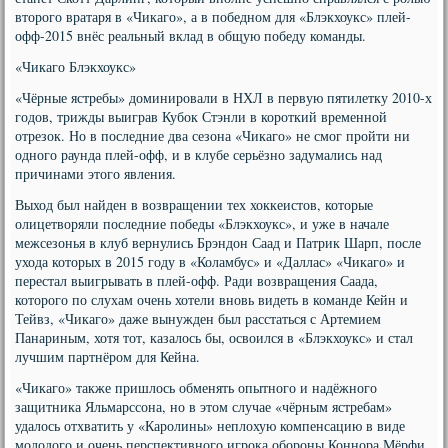
второго вратаря в «Чикаго», а в победном для «Блэкхоукс» плей-
офф-2015 внёс реальный вклад в общую победу команды.
«Чикаго Блэкхоукс»
«Чёрные ястребы» доминировали в НХЛ в первую пятилетку 2010-х
годов, трижды выиграв Кубок Стэнли в короткий временной
отрезок. Но в последние два сезона «Чикаго» не смог пройти ни
одного раунда плей-офф, и в клубе серьёзно задумались над
причинами этого явления.
Выход был найден в возвращении тех хоккеистов, которые
олицетворяли последние победы «Блэкхоукс», и уже в начале
межсезонья в клуб вернулись Брэндон Саад и Патрик Шарп, после
ухода которых в 2015 году в «Коламбус» и «Даллас» «Чикаго» и
перестал выигрывать в плей-офф. Ради возвращения Саада,
которого по слухам очень хотели вновь видеть в команде Кейн и
Тейвз, «Чикаго» даже вынужден был расстаться с Артемием
Панариным, хотя тот, казалось бы, освоился в «Блэкхоукс» и стал
лучшим партнёром для Кейна.
«Чикаго» также пришлось обменять опытного и надёжного
защитника Яльмарссона, но в этом случае «чёрным ястребам»
удалось отхватить у «Каролины» неплохую компенсацию в виде
молодого и очень перспективного игрока обороны Коннора Мёрфи.