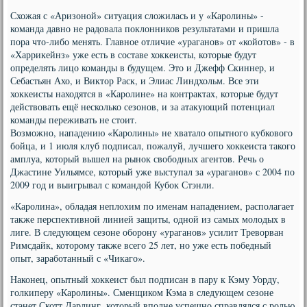
Схожая с «Аризоной» ситуация сложилась и у «Каролины» -
команда давно не радовала поклонников результатами и пришла
пора что-либо менять. Главное отличие «ураганов» от «койотов» - в
«Харрикейнз» уже есть в составе хоккеисты, которые будут
определять лицо команды в будущем. Это и Джефф Скиннер, и
Себастьян Ахо, и Виктор Раск, и Элиас Линдхольм. Все эти
хоккеисты находятся в «Каролине» на контрактах, которые будут
действовать ещё несколько сезонов, и за атакующий потенциал
команды переживать не стоит.
Возможно, нападению «Каролины» не хватало опытного кубкового
бойца, и 1 июля клуб подписал, пожалуй, лучшего хоккеиста такого
амплуа, который вышел на рынок свободных агентов. Речь о
Джастине Уильямсе, который уже выступал за «ураганов» с 2004 по
2009 год и выигрывал с командой Кубок Стэнли.
«Каролина», обладая неплохим по именам нападением, располагает
также перспективной линией защиты, одной из самых молодых в
лиге. В следующем сезоне оборону «ураганов» усилит Треворван
Римсдайк, которому также всего 25 лет, но уже есть победный
опыт, заработанный с «Чикаго».
Наконец, опытный хоккеист был подписан в пару к Кэму Уорду,
голкиперу «Каролины». Сменщиком Кэма в следующем сезоне
станет Скотт Дарлинг, который вполне успешно справлялся с ролью