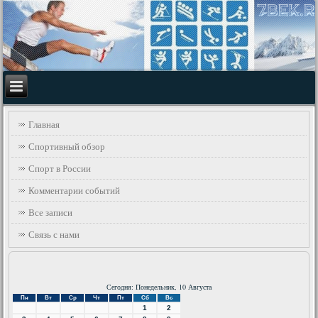
Главная
Спортивный обзор
Спорт в России
Комментарии событий
Все записи
Связь с нами
Сегодня: Понедельник, 10 Августа
Пн
Вт
Ср
Чт
Пт
Сб
Вс
1
2